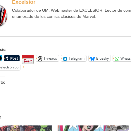
Excelsior
Colaborador de UM. Webmaster de EXCELSIOR. Lector de comi
enamorado de los cómics clásicos de Marvel.
sto:
Threads
Telegram
Bluesky
Whats
electrónico
to:
o