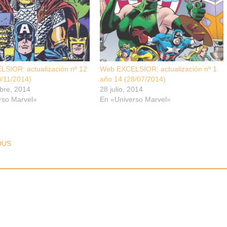
SIOR: actualización nº 12
Web EXCELSIOR: actualización nº 1
0/11/2014)
año 14 (28/07/2014)
bre, 2014
28 julio, 2014
rso Marvel»
En «Universo Marvel»
T NAVIGATION
OUS