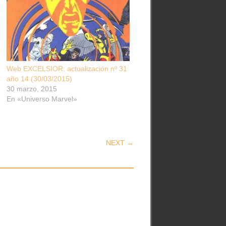
Web EXCELSIOR: actualización nº 31
año 14 (30/03/2015)
30 marzo, 2015
En «Universo Marvel»
NEXT →