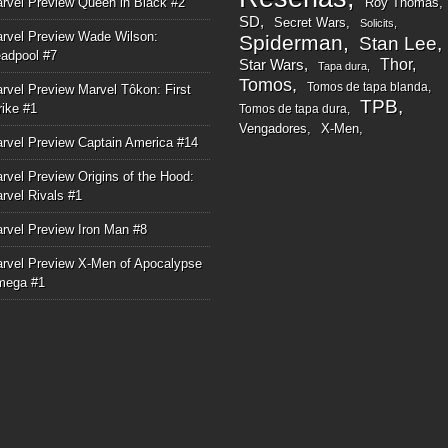
rvel Preview Queen in Black #2
Roy Thomas
SD
Secret Wars
Solicits
rvel Preview Wade Wilson:
Spiderman
Stan Lee
adpool #7
Thor
Star Wars
Tapa dura
Tomos
Tomos de tapa blanda
rvel Preview Marvel Tôkon: First
TPB
rike #1
Tomos de tapa dura
Vengadores
X-Men
rvel Preview Captain America #14
rvel Preview Origins of the Hood:
rvel Rivals #1
rvel Preview Iron Man #8
rvel Preview X-Men of Apocalypse
mega #1