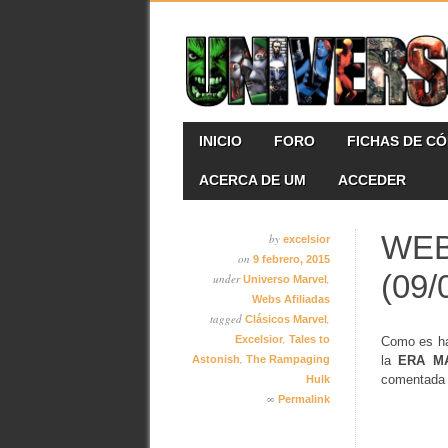
Skip
MAIN MENU
INICIO
FORO
FICHAS DE C
to
content
ACERCA DE UM
ACCEDER
WEB
by
excelsior
on
9 febrero, 2015
(09/
under
,
Universo Marvel
Webs Afiliadas
tagged
,
Clásicos Marvel
,
Excelsior
Tales to
Como es hab
,
Astonish
The Rampaging
la
ERA M
comentada
Hulk
∞
Permalink