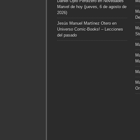
Daniel Ojeo Perdizero
en
Novedades
Ma
Marvel de hoy (jueves, 6 de agosto de
Ma
2026)
De
Jesús Manuel Martínez Otero
en
Ma
Universo Comic-Books! – Lecciones
St
del pasado
Ma
Ma
Ma
Ma
Ma
O