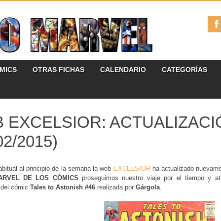
ÓMICS
OTRAS FICHAS
CALENDARIO
CATEGORÍAS
 EXCELSIOR: ACTUALIZACIÓ
02/2015)
itual al principio de la semana la web
EXCELSIOR
ha actualizado nuevamen
ARVEL DE LOS CÓMICS
proseguimos nuestro viaje por el tiempo y a
 del cómic
Tales to Astonish #46
realizada por
Gárgola
.