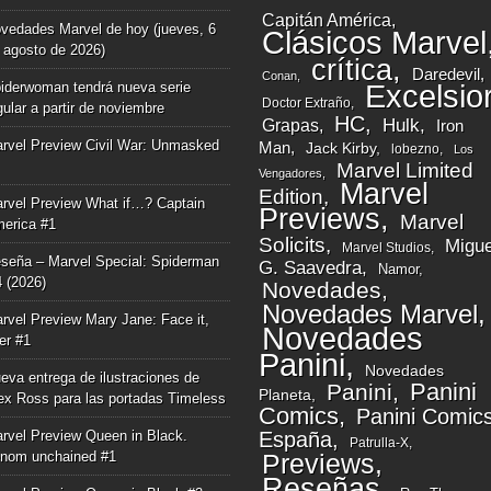
Capitán América
vedades Marvel de hoy (jueves, 6
Clásicos Marvel
 agosto de 2026)
crítica
Daredevil
Conan
iderwoman tendrá nueva serie
Excelsio
Doctor Extraño
gular a partir de noviembre
HC
Grapas
Hulk
Iron
rvel Preview Civil War: Unmasked
Man
Jack Kirby
lobezno
Los
Marvel Limited
Vengadores
Marvel
Edition
rvel Preview What if…? Captain
Previews
Marvel
erica #1
Solicits
Migue
Marvel Studios
seña – Marvel Special: Spiderman
G. Saavedra
Namor
4 (2026)
Novedades
Novedades Marvel
rvel Preview Mary Jane: Face it,
Novedades
ger #1
Panini
Novedades
eva entrega de ilustraciones de
Panini
Panini
Planeta
ex Ross para las portadas Timeless
Comics
Panini Comic
rvel Preview Queen in Black.
España
Patrulla-X
nom unchained #1
Previews
Reseñas