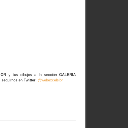
IOR
y tus dibujos a la sección
GALERIA
s seguirnos en
Twitter
:
@webexcelsior