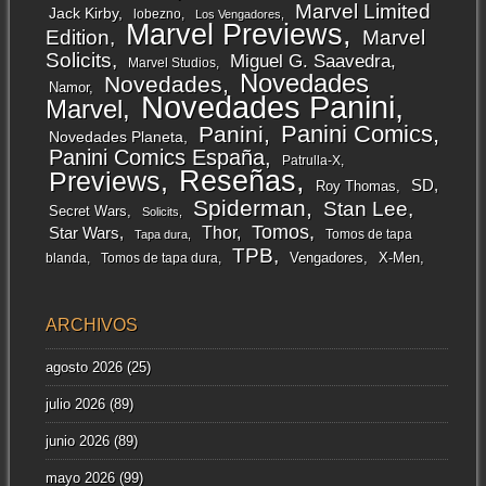
Marvel Limited
Jack Kirby
lobezno
Los Vengadores
Marvel Previews
Edition
Marvel
Solicits
Miguel G. Saavedra
Marvel Studios
Novedades
Novedades
Namor
Novedades Panini
Marvel
Panini Comics
Panini
Novedades Planeta
Panini Comics España
Patrulla-X
Reseñas
Previews
SD
Roy Thomas
Spiderman
Stan Lee
Secret Wars
Solicits
Tomos
Thor
Star Wars
Tomos de tapa
Tapa dura
TPB
Vengadores
X-Men
blanda
Tomos de tapa dura
ARCHIVOS
agosto 2026
(25)
julio 2026
(89)
junio 2026
(89)
mayo 2026
(99)