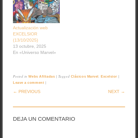
Actualización web
EXCELSIOR
(13/10/2025)
13 octubre, 2025
En «Universo Marvel»
Posted in
|
Tagged
,
|
Webs Afiliadas
Clásicos Marvel
Excelsior
|
Leave a comment
POST NAVIGATION
← PREVIOUS
NEXT →
DEJA UN COMENTARIO