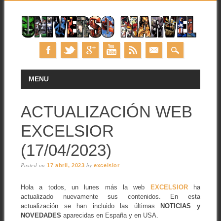
Skip
MAIN MENU
MENU
to
content
ACTUALIZACIÓN WEB
EXCELSIOR
(17/04/2023)
Posted on
by
17 abril, 2023
excelsior
Hola a todos, un lunes más la web
EXCELSIOR
ha
actualizado nuevamente sus contenidos. En esta
actualización se han incluido las últimas
NOTICIAS y
NOVEDADES
aparecidas en España y en USA.