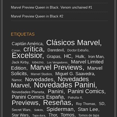
Marvel Preview Queen in Black. Venom unchained #1
Marvel Preview Queen in Black #2
ETIQUETAS
Clásicos Marvel
Capitán América
crítica
Daredevil
Doctor Extraño
Conan
Excelsior
HC
Grapas
Hulk
Iron Man
Marvel Limited
Jack Kirby
lobezno
Los Vengadores
Marvel Previews
Edition
Marvel
Solicits
Miguel G. Saavedra
Marvel Studios
Novedades
Novedades
Namor
Novedades Panini
Marvel
Panini Comics
Panini
Novedades Planeta
Panini Comics España
Patrulla-X
Reseñas
Previews
SD
Roy Thomas
Spiderman
Stan Lee
Secret Wars
Solicits
Tomos
Thor
Star Wars
Tomos de tapa
Tapa dura