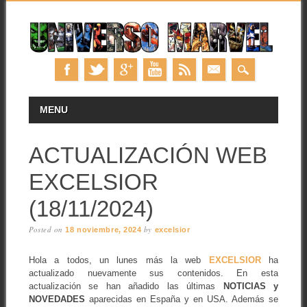
Skip
MAIN MENU
MENU
to
content
ACTUALIZACIÓN WEB
EXCELSIOR
(18/11/2024)
Posted on
by
18 noviembre, 2024
excelsior
Hola a todos, un lunes más la web
EXCELSIOR
ha
actualizado nuevamente sus contenidos. En esta
actualización se han añadido las últimas
NOTICIAS y
NOVEDADES
aparecidas en España y en USA. Además se