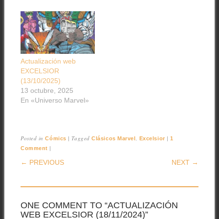
Actualización web
EXCELSIOR
(13/10/2025)
13 octubre, 2025
En «Universo Marvel»
Posted in
|
Tagged
,
|
Cómics
Clásicos Marvel
Excelsior
1
|
Comment
POST NAVIGATION
← PREVIOUS
NEXT →
ONE COMMENT TO “ACTUALIZACIÓN
WEB EXCELSIOR (18/11/2024)”