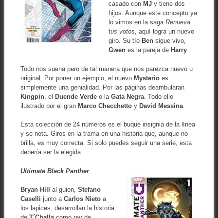
casado con
MJ
y tiene dos
hijos. Aunque este concepto ya
lo vimos en la saga
Renueva
tus votos
, aquí logra un nuevo
giro. Su tío
Ben
sigue vivo,
Gwen
es la pareja de
Harry
…
Todo nos suena pero de tal manera que nos parezca nuevo u
original. Por poner un ejemplo, el nuevo
Mysterio
es
simplemente una genialidad. Por las páginas deambularan
Kingpin
, el
Duende Verde
o la
Gata Negra
. Todo ello
ilustrado por el gran
Marco Checchetto
y
David Messina
.
Esta colección de 24 números es el buque insignia de la línea
y se nota. Giros en la trama en una historia que, aunque no
brilla, es muy correcta. Si solo puedes seguir una serie, esta
debería ser la elegida.
Ultimate Black Panther
Bryan Hill
al guion,
Stefano
Caselli
junto a
Carlos Nieto
a
los lapices, desarrollan la historia
de
T´Challa
como rey de