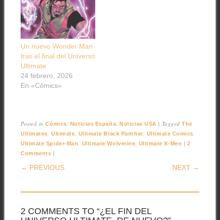
Un nuevo Wonder Man
tras el final del Universo
Ultimate
24 febrero, 2026
En «Cómics»
Posted in
,
,
|
Tagged
Cómics
Noticias España
Noticias USA
The
,
,
,
,
Ultimates
Ultimate
Ultimate Black Panther
Ultimate Comics
,
,
|
Ultimate Spider-Man
Ultimate Wolverine
Ultimate X-Men
2
|
Comments
POST NAVIGATION
← PREVIOUS
NEXT →
2 COMMENTS TO “¿EL FIN DEL