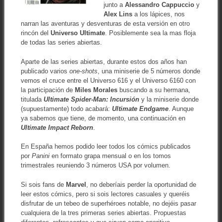
junto a
Alessandro Cappuccio
y
Alex Lins
a los lápices, nos
narran las aventuras y desventuras de esta versión en otro
rincón del
Universo Ultimate
. Posiblemente sea la mas floja
de todas las series abiertas.
Aparte de las series abiertas, durante estos dos años han
publicado varios
one-shots
, una miniserie de 5 números donde
vemos el cruce entre el Universo 616 y el Universo 6160 con
la participación de
Miles Morales
buscando a su hermana,
titulada
Ultimate Spider-Man: Incursión
y la miniserie donde
(supuestamente) todo acabará:
Ultimate Endgame
. Aunque
ya sabemos que tiene, de momento, una continuación en
Ultimate Impact Reborn
.
En España hemos podido leer todos los cómics publicados
por
Panini
en formato grapa mensual o en los tomos
trimestrales reuniendo 3 números USA por volumen.
Si sois fans de
Marvel
, no deberíais perder la oportunidad de
leer estos cómics, pero si sois lectores casuales y queréis
disfrutar de un tebeo de superhéroes notable, no dejéis pasar
cualquiera de la tres primeras series abiertas. Propuestas