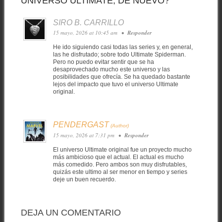
UNIVERSO ULTIMATE, DE NUEVO?”
SIRO B. CARRILLO
15 mayo, 2026 at 10:45 am
•
Responder
He ido siguiendo casi todas las series y, en general,
las he disfrutado; sobre todo Ultimate Spiderman.
Pero no puedo evitar sentir que se ha
desaprovechado mucho este universo y las
posibilidades que ofrecía. Se ha quedado bastante
lejos del impacto que tuvo el universo Ultimate
original.
PENDERGAST
15 mayo, 2026 at 7:31 pm
•
Responder
El universo Ultimate original fue un proyecto mucho
más ambicioso que el actual. El actual es mucho
más comedido. Pero ambos son muy disfrutables,
quizás este ultimo al ser menor en tiempo y series
deje un buen recuerdo.
DEJA UN COMENTARIO