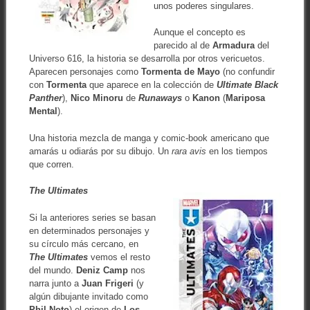
unos poderes singulares.
Aunque el concepto es
parecido al de
Armadura
del
Universo 616, la historia se desarrolla por otros vericuetos.
Aparecen personajes como
Tormenta de Mayo
(no confundir
con
Tormenta
que aparece en la colección de
Ultimate Black
Panther
),
Nico Minoru
de
Runaways
o
Kanon
(
Mariposa
Mental
).
Una historia mezcla de manga y comic-book americano que
amarás u odiarás por su dibujo. Un
rara avis
en los tiempos
que corren.
The Ultimates
Si la anteriores series se basan
en determinados personajes y
su círculo más cercano, en
The Ultimates
vemos el resto
del mundo.
Deniz Camp
nos
narra junto a
Juan Frigeri
(y
algún dibujante invitado como
Phil Noto
) el origen de
Los