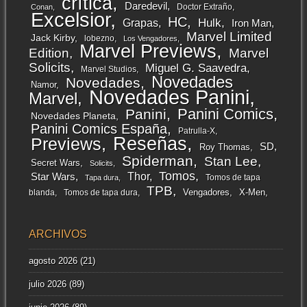
crítica
Daredevil
Doctor Extraño
Conan
Excelsior
HC
Grapas
Hulk
Iron Man
Marvel Limited
Jack Kirby
lobezno
Los Vengadores
Marvel Previews
Edition
Marvel
Solicits
Miguel G. Saavedra
Marvel Studios
Novedades
Novedades
Namor
Novedades Panini
Marvel
Panini Comics
Panini
Novedades Planeta
Panini Comics España
Patrulla-X
Reseñas
Previews
SD
Roy Thomas
Spiderman
Stan Lee
Secret Wars
Solicits
Tomos
Thor
Star Wars
Tomos de tapa
Tapa dura
TPB
Vengadores
X-Men
blanda
Tomos de tapa dura
ARCHIVOS
agosto 2026
(21)
julio 2026
(89)