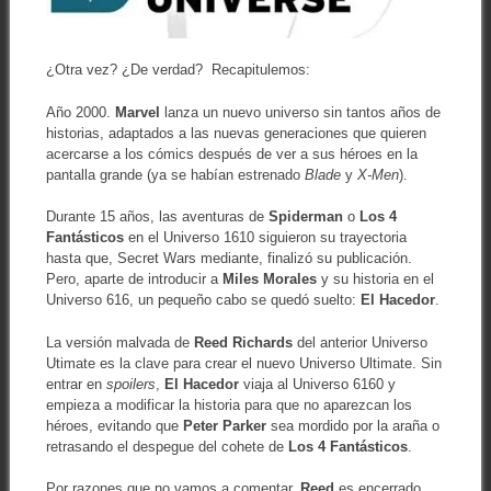
¿Otra vez? ¿De verdad? Recapitulemos:
Año 2000.
Marvel
lanza un nuevo universo sin tantos años de
historias, adaptados a las nuevas generaciones que quieren
acercarse a los cómics después de ver a sus héroes en la
pantalla grande (ya se habían estrenado
Blade
y
X-Men
).
Durante 15 años, las aventuras de
Spiderman
o
Los 4
Fantásticos
en el Universo 1610 siguieron su trayectoria
hasta que, Secret Wars mediante, finalizó su publicación.
Pero, aparte de introducir a
Miles Morales
y su historia en el
Universo 616, un pequeño cabo se quedó suelto:
El Hacedor
.
La versión malvada de
Reed Richards
del anterior Universo
Utimate es la clave para crear el nuevo Universo Ultimate. Sin
entrar en
spoilers
,
El Hacedor
viaja al Universo 6160 y
empieza a modificar la historia para que no aparezcan los
héroes, evitando que
Peter Parker
sea mordido por la araña o
retrasando el despegue del cohete de
Los 4 Fantásticos
.
Por razones que no vamos a comentar,
Reed
es encerrado