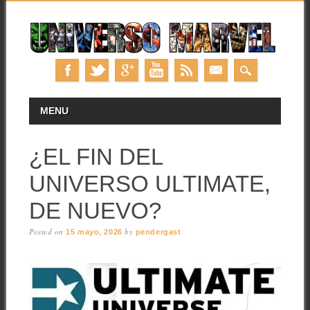
Skip
MAIN MENU
MENU
to
content
¿EL FIN DEL
UNIVERSO ULTIMATE,
DE NUEVO?
Posted on
by
15 mayo, 2026
pendergast