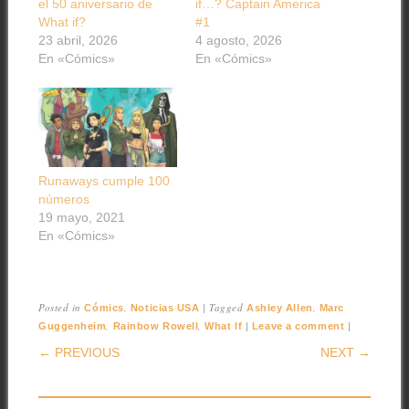
el 50 aniversario de
if…? Captain America
What if?
#1
23 abril, 2026
4 agosto, 2026
En «Cómics»
En «Cómics»
Runaways cumple 100
números
19 mayo, 2021
En «Cómics»
Posted in
,
|
Tagged
,
Cómics
Noticias USA
Ashley Allen
Marc
,
,
|
|
Guggenheim
Rainbow Rowell
What If
Leave a comment
POST NAVIGATION
← PREVIOUS
NEXT →