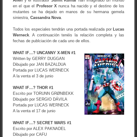
Allen
y el ilustrador
Sumit Kumar
han imaginado un mundo
en el que el
Profesor X
nunca ha nacido y el destino de los
mutantes se ha dejado en manos de su hermana gemela
siniestra,
Cassandra Nova
.
Todos los especiales tendrán una portada realizada por
Lucas
Werneck
. A continuación tenéis la relación completa y las
fechas de publciación de cada uno de ellos.
WHAT IF…? UNCANNY X-MEN #1
Written by GERRY DUGGAN
Dibujado por JAN BAZALDUA
Portada por LUCAS WERNECK
A la venta el 3 de junio
WHAT IF…? THOR #1
Escrito por TORUNN GRØNBEKK
Dibujado por SERGIO DÁVILA
Portada por LUCAS WERNECK
A la venta el 17 de junio
WHAT IF…? SECRET WARS #1
Escrito por ALEX PAKNADEL
Dibujado por CAFU