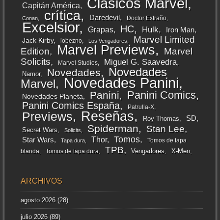
Clásicos Marvel
Capitán América
crítica
Daredevil
Doctor Extraño
Conan
Excelsior
HC
Grapas
Hulk
Iron Man
Marvel Limited
Jack Kirby
lobezno
Los Vengadores
Marvel Previews
Edition
Marvel
Solicits
Miguel G. Saavedra
Marvel Studios
Novedades
Novedades
Namor
Novedades Panini
Marvel
Panini Comics
Panini
Novedades Planeta
Panini Comics España
Patrulla-X
Reseñas
Previews
SD
Roy Thomas
Spiderman
Stan Lee
Secret Wars
Solicits
Tomos
Thor
Star Wars
Tomos de tapa
Tapa dura
TPB
Vengadores
X-Men
blanda
Tomos de tapa dura
ARCHIVOS
agosto 2026
(28)
julio 2026
(89)