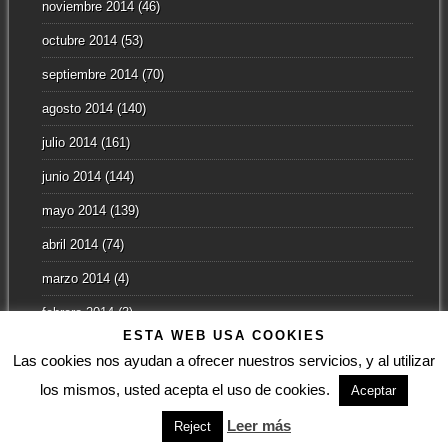
noviembre 2014
(46)
octubre 2014
(53)
septiembre 2014
(70)
agosto 2014
(140)
julio 2014
(161)
junio 2014
(144)
mayo 2014
(139)
abril 2014
(74)
marzo 2014
(4)
febrero 2014
(3)
ESTA WEB USA COOKIES
enero 2014
(2)
Las cookies nos ayudan a ofrecer nuestros servicios, y al utilizar
los mismos, usted acepta el uso de cookies.
Aceptar
Leer más
Reject
© UNIVERSO MARVEL