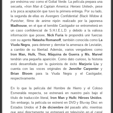
por enésima vez como el Goliat Verde. La película prepara una
secuela,
«Iron Man & Captain America: Heroes United»
, pese
a la poca aceptación que tuvo la primera entrega. Por su lado,
la segunda de ellas es
Avengers Confidential: Black Widow &
Punisher
, filme de anime nipón realizado por la japonesa
Madhouse
, en el que el temible Castigador se entrometerá en
un caso confidencial de S.H.I.E.L.D. y debido a la valiosa
información que posee,
Nick Furia
le propondrá unir fuerzas
con su agente
Natasha Romanoff
, también conocida como
La
Viuda Negra
, para detener y derrotar la amenaza de Leviatán,
a cambio de su libertad. Además, varios vengadores como
Iron Man, Hulk, Thor, Máquina de Guerra y Ms. Marvel
tendrán una pequeña aparición. Como dato curioso, la historia
está desarrollada por la guionista de éxito
Marjorie Liu
y
cuenta con las voces originales de
Jennifer Carpenter
y
Brian Bloom
para la Viuda Negra y el Castigador,
respectivamente.
En lo que la película del Hombre de Hierro y el Coloso
Esmeralda respecta, se estrenará en nuestro país bajo el
título de traducción literal,
Iron Man y Hulk: Héroes Unidos
.
Sin embargo, la película se estrenó en DVD y Blu-ray Disc en
Estados Unidos el
3 de diciembre
del pasado año; mientras
que aquí directamente se estrenará en televisión en el canal