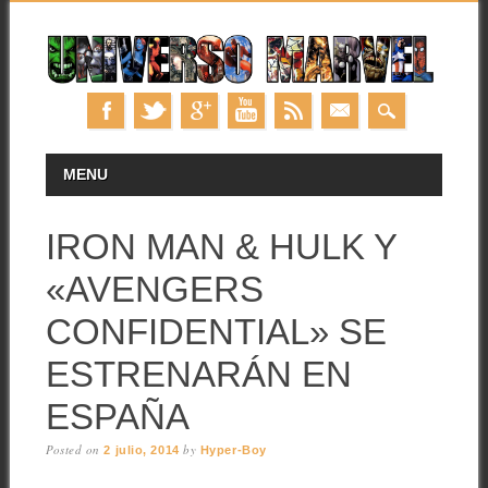
Skip
MAIN MENU
MENU
to
content
IRON MAN & HULK Y
«AVENGERS
CONFIDENTIAL» SE
ESTRENARÁN EN
ESPAÑA
Posted on
by
2 julio, 2014
Hyper-Boy