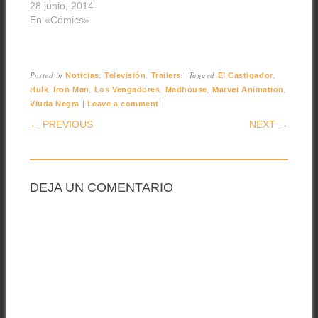
28 junio, 2014
En «Cómics»
Posted in
,
,
|
Tagged
,
Noticias
Televisión
Trailers
El Castigador
,
,
,
,
,
Hulk
Iron Man
Los Vengadores
Madhouse
Marvel Animation
|
|
Viuda Negra
Leave a comment
POST NAVIGATION
← PREVIOUS
NEXT →
DEJA UN COMENTARIO