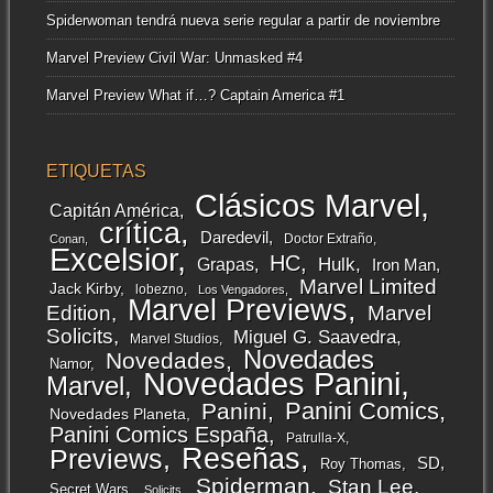
Spiderwoman tendrá nueva serie regular a partir de noviembre
Marvel Preview Civil War: Unmasked #4
Marvel Preview What if…? Captain America #1
ETIQUETAS
Clásicos Marvel
Capitán América
crítica
Daredevil
Doctor Extraño
Conan
Excelsior
HC
Grapas
Hulk
Iron Man
Marvel Limited
Jack Kirby
lobezno
Los Vengadores
Marvel Previews
Edition
Marvel
Solicits
Miguel G. Saavedra
Marvel Studios
Novedades
Novedades
Namor
Novedades Panini
Marvel
Panini Comics
Panini
Novedades Planeta
Panini Comics España
Patrulla-X
Reseñas
Previews
SD
Roy Thomas
Spiderman
Stan Lee
Secret Wars
Solicits