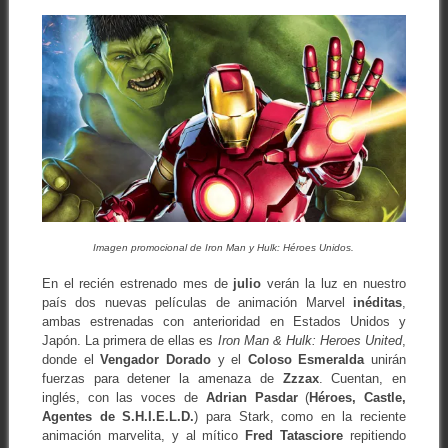
Imagen promocional de Iron Man y Hulk: Héroes Unidos.
En el recién estrenado mes de
julio
verán la luz en nuestro
país dos nuevas películas de animación Marvel
inéditas
,
ambas estrenadas con anterioridad en Estados Unidos y
Japón. La primera de ellas es
Iron Man & Hulk: Heroes United
,
donde el
Vengador Dorado
y el
Coloso Esmeralda
unirán
fuerzas para detener la amenaza de
Zzzax
. Cuentan, en
inglés, con las voces de
Adrian Pasdar
(
Héroes, Castle,
Agentes de S.H.I.E.L.D.
) para Stark, como en la reciente
animación marvelita, y al mítico
Fred Tatasciore
repitiendo