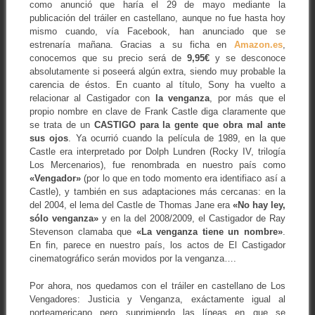
como anunció que haría el 29 de mayo mediante la
publicación del tráiler en castellano, aunque no fue hasta hoy
mismo cuando, vía Facebook, han anunciado que se
estrenaría mañana. Gracias a su ficha en
Amazon.es
,
conocemos que su precio será de
9,95€
y se desconoce
absolutamente si poseerá algún extra, siendo muy probable la
carencia de éstos. En cuanto al título, Sony ha vuelto a
relacionar al Castigador con
la venganza
, por más que el
propio nombre en clave de Frank Castle diga claramente que
se trata de un
CASTIGO para la gente que obra mal ante
sus ojos
. Ya ocurrió cuando la película de 1989, en la que
Castle era interpretado por Dolph Lundren (Rocky IV, trilogía
Los Mercenarios), fue renombrada en nuestro país como
«Vengador»
(por lo que en todo momento era identifiaco así a
Castle), y también en sus adaptaciones más cercanas: en la
del 2004, el lema del Castle de Thomas Jane era
«No hay ley,
sólo venganza»
y en la del 2008/2009, el Castigador de Ray
Stevenson clamaba que
«La venganza tiene un nombre»
.
En fin, parece en nuestro país, los actos de El Castigador
cinematográfico serán movidos por la venganza….
Por ahora, nos quedamos con el tráiler en castellano de Los
Vengadores: Justicia y Venganza, exáctamente igual al
norteamericano pero suprimiendo las líneas en que se