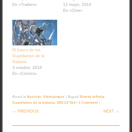
En «Trailers»
12 mayo, 2014
En «Cine»
El futuro de los
Guardianes de la
Galaxia
3 octubre, 2018
En «Cómics»
Posted in
,
|
Tagged
,
Noticias
Videojuegos
Disney Infinity
,
|
|
Guardianes de la Galaxia
SDCC2'014
1 Comment
POST NAVIGATION
← PREVIOUS
NEXT →