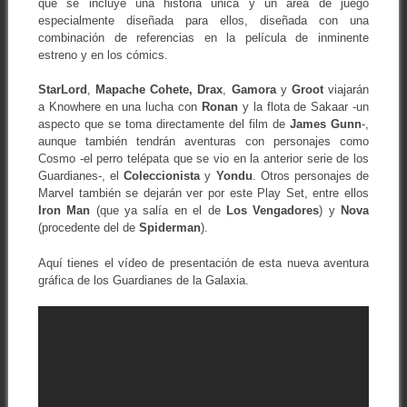
que se incluye una historia única y un área de juego
especialmente diseñada para ellos, diseñada con una
combinación de referencias en la película de inminente
estreno y en los cómics.
StarLord
,
Mapache Cohete,
Drax
,
Gamora
y
Groot
viajarán
a Knowhere en una lucha con
Ronan
y la flota de Sakaar -un
aspecto que se toma directamente del film de
James Gunn
-,
aunque también tendrán aventuras con personajes como
Cosmo -el perro telépata que se vio en la anterior serie de los
Guardianes-, el
Coleccionista
y
Yondu
. Otros personajes de
Marvel también se dejarán ver por este Play Set, entre ellos
Iron Man
(que ya salía en el de
Los Vengadores
) y
Nova
(procedente del de
Spiderman
).
Aquí tienes el vídeo de presentación de esta nueva aventura
gráfica de los Guardianes de la Galaxia.