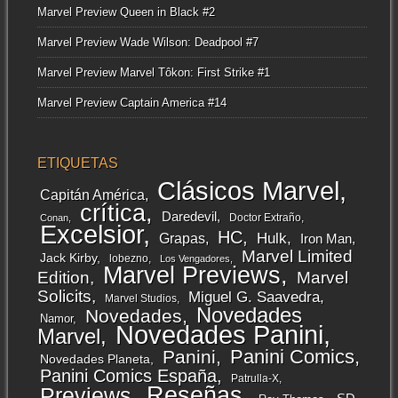
Marvel Preview Queen in Black #2
Marvel Preview Wade Wilson: Deadpool #7
Marvel Preview Marvel Tôkon: First Strike #1
Marvel Preview Captain America #14
ETIQUETAS
Clásicos Marvel
Capitán América
crítica
Daredevil
Doctor Extraño
Conan
Excelsior
HC
Grapas
Hulk
Iron Man
Marvel Limited
Jack Kirby
lobezno
Los Vengadores
Marvel Previews
Edition
Marvel
Solicits
Miguel G. Saavedra
Marvel Studios
Novedades
Novedades
Namor
Novedades Panini
Marvel
Panini Comics
Panini
Novedades Planeta
Panini Comics España
Patrulla-X
Reseñas
Previews