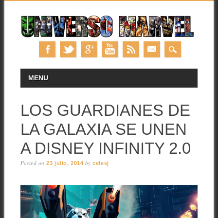
Skip
MAIN MENU
MENU
to
content
LOS GUARDIANES DE
LA GALAXIA SE UNEN
A DISNEY INFINITY 2.0
Posted on
by
23 julio, 2014
celesj