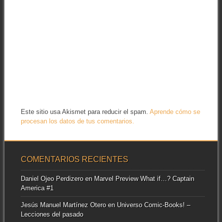
Este sitio usa Akismet para reducir el spam.
Aprende cómo se
procesan los datos de tus comentarios.
COMENTARIOS RECIENTES
Daniel Ojeo Perdizero
en
Marvel Preview What if…? Captain
America #1
Jesús Manuel Martínez Otero
en
Universo Comic-Books! –
Lecciones del pasado