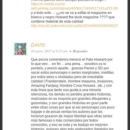
https://s-media-cache-
ak0.pinimg.com/originals/40/90/17/409017181a251389c28e0
y a todo esto…. ¿¿no se va a editar el magazine en
blanco y negro Howard the duck magazine ???? que
contiene material de esta calidad
http://cloud1.todocoleccion.net/tc/2014/06/02/09/43617015_2
DAVIS
10 enero, 2017 at 9:33 am
•
Responder
Que pocos comentarios merece el Pato Howard por
lo que veo… en fin… una pena… vosotros os lo
perdeís, y precio aparte…gracias Panini y SD por
sacar estos personajes o series marginales, inéditas
por estos alres u olvidadas pero de indudable
calidad ( Frankenstein, Hombre maquina, Invasores,
Amazing Fantasy, Hombre Cosa Howard.. etc..) con
esta linea que tanto nos gusta a una minoría
silenciosa, los demás os perdéis grandes historias,
realizadas en su mayoría por grandes dibujantes y
guionistas, y son grandes historias en gran parte
entre otras cosas por que al ser personajes con poco
bagaje o de pocas ventas los autores que las
hicieron gozaron de mayor libertad que otras series
más famosas o más comerciales por todos
conocidos, y eso se nota y se tradujo en mejores
historias, guiones algo más elaborados (también las