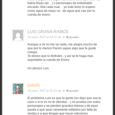
había flojas ojo…) o personajes de entrañable
encanto. Allá cada cual… yo este tomo lo espero
como agua de mayo no.. de agua que cae por la
cuesta de enero.
LUIS GRANA RAMOS
10 enero, 2017 at 10:11 am
•
Responder
Aunque a mi no me va nada, me alegra mucho de
que por lo menos Panini saque algo que te guste
colega.
Te deseo que lo disfrutes , y así se te haga mas
soportable la cuesta de Enero.
Un abrazo Luis.
DAVIS
10 enero, 2017 at 10:23 am
•
Responder
El problema Luis es que la gente (no digo que sea tu
caso o si lo es no te ofendas…) no prueba con estos
personajes y se pierden grandes tebeos y de paso
ayuda a que sean raramente editados por falta de
ventas o a que tengan que hacer ediciones