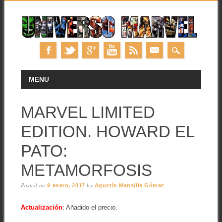
Skip
MAIN MENU
MENU
to
content
MARVEL LIMITED
EDITION. HOWARD EL
PATO:
METAMORFOSIS
Posted on
by
9 enero, 2017
Agustín Mansilla Gómez
Actualización
: Añadido el precio.