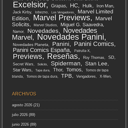
Excelsior
HC
Grapas
Hulk
Iron Man
Marvel Limited
Jack Kirby
lobezno
Los Vengadores
Marvel Previews
Edition
Marvel
Solicits
Miguel G. Saavedra
Marvel Studios
Novedades
Novedades
Namor
Novedades Panini
Marvel
Panini Comics
Panini
Novedades Planeta
Panini Comics España
Patrulla-X
Reseñas
Previews
SD
Roy Thomas
Spiderman
Stan Lee
Secret Wars
Solicits
Tomos
Thor
Star Wars
Tomos de tapa
Tapa dura
TPB
Vengadores
X-Men
blanda
Tomos de tapa dura
ARCHIVOS
agosto 2026
(21)
julio 2026
(89)
junio 2026
(89)