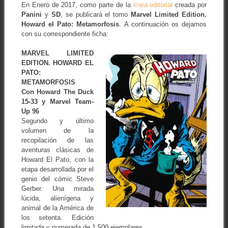
En Enero de 2017, como parte de la
línea editorial
creada por
Panini
y
SD
, se publicará el tomo
Marvel Limited Edition.
Howard el Pato: Metamorfosis
. A continuación os dejamos
con su correspondiente ficha:
MARVEL LIMITED
EDITION. HOWARD EL
PATO:
METAMORFOSIS
Con Howard The Duck
15-33 y Marvel Team-
Up 96
Segundo y último
volumen de la
recopilación de las
aventuras clásicas de
Howard El Pato, con la
etapa desarrollada por el
genio del cómic Steve
Gerber. Una mirada
lúcida, alienígena y
animal de la América de
los setenta. Edición
limitada y numerada de 1.500 ejemplares.