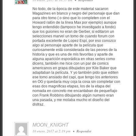
Responder
No todo, de la época de este material sacaron
Magazines en blanco y negro del personaje que dan
para otro tomo ( o sino que lo completen con el
Howard ratón de la linea Max por ejemplo) aunque
tengo entendido (tampoco he investigado a fondo)
que los guiones no eran de Gerber, si editaron un
selecciones marvel un tomo de cuando forum con
portada excelente de Lopez Espí, por eso conozco
algo al personaje aparte de la película que
curiosamente está considerada de las peores de la
historia y que es una de mis favoritas y aparte de
alguna aparición esporádica en otras series como
dicens, también me hice con un par de comics
americanos en grapa dibujados por Kile Baker que
adaptaban la película. Y yo también pido que editen
ese tomo ansiado del capi, que tengo los anteriores
en OG y quedaría muy coja la cosa sin completar con
esas dos magnificas etapas, los de la etapa del
nomada en concreto me encantaban de pequeñajo
con Frank Robbins dibujando algún numero eran
una pasada, y me molaba mucho el diseño del
disfraz.
MOON_KNIGHT
10 enero, 2017 at 2:19 pm
•
Responder