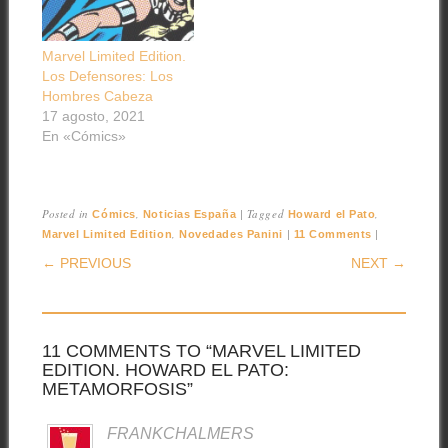
Marvel Limited Edition.
Los Defensores: Los
Hombres Cabeza
17 agosto, 2021
En «Cómics»
Posted in
,
|
Tagged
,
Cómics
Noticias España
Howard el Pato
,
|
|
Marvel Limited Edition
Novedades Panini
11 Comments
POST NAVIGATION
← PREVIOUS
NEXT →
11 COMMENTS TO “MARVEL LIMITED
EDITION. HOWARD EL PATO:
METAMORFOSIS”
FRANKCHALMERS