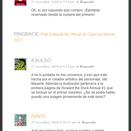
23 noviembre, 2016 at 7:53 pm
•
Responder
Oh, sí, por supuesto que compro. ¡Ejemplar
reservado desde la compra del primero!
PINGBACK:
Plan Editorial No Oficial de Clásicos Marvel
2017
KAULSO
23 noviembre, 2016 at 9:23 pm
•
Responder
A mi la portada no me convence, y eso que esta
hecha por el creador artístico del personaje, Val
Mayerik. Además la ilustración pertenece a la
primera página de Howard the Duck Annual #1 que
se incluyó en el primer volumen. ¿No se podía haber
puesto una imagen proveniente de este tomo?
DAVIS
23 noviembre, 2016 at 10:33 pm
•
Responder
A mi me parece bien, aunque puestos a elegir…