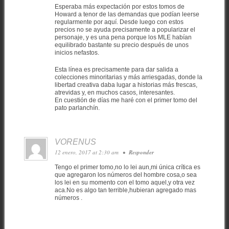
Esperaba más expectación por estos tomos de
Howard a tenor de las demandas que podían leerse
regularmente por aquí. Desde luego con estos
precios no se ayuda precisamente a popularizar el
personaje, y es una pena porque los MLE habían
equilibrado bastante su precio después de unos
inicios nefastos.
Esta línea es precisamente para dar salida a
colecciones minoritarias y más arriesgadas, donde la
libertad creativa daba lugar a historias más frescas,
atrevidas y, en muchos casos, interesantes.
En cuestión de días me haré con el primer tomo del
pato parlanchín.
VORENUS
12 enero, 2017 at 2:30 am
•
Responder
Tengo el primer tomo,no lo lei aun,mi única crítica es
que agregaron los números del hombre cosa,o sea
los lei en su momento con el tomo aquel,y otra vez
aca.No es algo tan terrible,hubieran agregado mas
números .