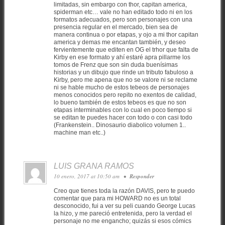
limitadas, sin embargo con thor, capitan america,
spiderman etc… vale no han editado todo ni en los
formatos adecuados, pero son personajes con una
presencia regular en el mercado, bien sea de
manera continua o por etapas, y ojo a mi thor capitan
america y demas me encantan también, y deseo
fervientemente que editen en OG el trhor que falta de
Kirby en ese formato y ahí estaré apra pillarme los
tomos de Frenz que son sin duda buenísimas
historias y un dibujo que rinde un tributo fabuloso a
Kirby, pero me apena que no se valore ni se reclame
ni se hable mucho de estos tebeos de personajes
menos conocidos pero repito no exentos de calidad,
lo bueno también de estos tebeos es que no son
etapas interminables con lo cual en poco tiempo si
se editan te puedes hacer con todo o con casi todo
(Frankenstein.. Dinosaurio diabolico volumen 1..
machine man etc..)
LUIS GRANA RAMOS
10 enero, 2017 at 10:50 am
•
Responder
Creo que tienes toda la razón DAVIS, pero te puedo
comentar que para mi HOWARD no es un total
desconocido, fui a ver su peli cuando George Lucas
la hizo, y me pareció entretenida, pero la verdad el
personaje no me engancho; quizás si esos cómics