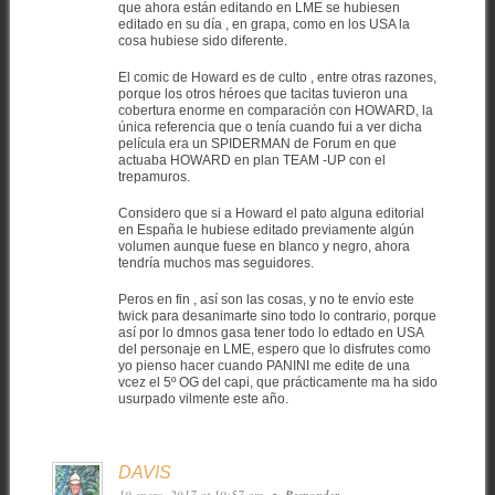
que ahora están editando en LME se hubiesen
editado en su día , en grapa, como en los USA la
cosa hubiese sido diferente.
El comic de Howard es de culto , entre otras razones,
porque los otros héroes que tacitas tuvieron una
cobertura enorme en comparación con HOWARD, la
única referencia que o tenía cuando fui a ver dicha
película era un SPIDERMAN de Forum en que
actuaba HOWARD en plan TEAM -UP con el
trepamuros.
Considero que si a Howard el pato alguna editorial
en España le hubiese editado previamente algún
volumen aunque fuese en blanco y negro, ahora
tendría muchos mas seguidores.
Peros en fin , así son las cosas, y no te envío este
twick para desanimarte sino todo lo contrario, porque
así por lo dmnos gasa tener todo lo edtado en USA
del personaje en LME, espero que lo disfrutes como
yo pienso hacer cuando PANINI me edite de una
vcez el 5º OG del capi, que prácticamente ma ha sido
usurpado vilmente este año.
DAVIS
10 enero, 2017 at 10:57 am
•