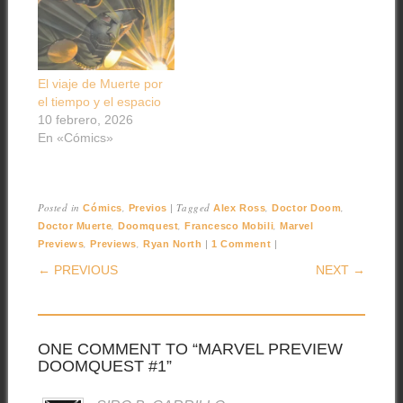
El viaje de Muerte por
el tiempo y el espacio
10 febrero, 2026
En «Cómics»
Posted in
,
|
Tagged
,
,
Cómics
Previos
Alex Ross
Doctor Doom
,
,
,
Doctor Muerte
Doomquest
Francesco Mobili
Marvel
,
,
|
|
Previews
Previews
Ryan North
1 Comment
POST NAVIGATION
← PREVIOUS
NEXT →
ONE COMMENT TO “MARVEL PREVIEW
DOOMQUEST #1”