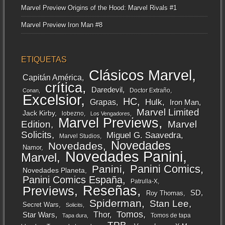
Marvel Preview Origins of the Hood: Marvel Rivals #1
Marvel Preview Iron Man #8
ETIQUETAS
Clásicos Marvel
Capitán América
crítica
Daredevil
Doctor Extraño
Conan
Excelsior
HC
Grapas
Hulk
Iron Man
Marvel Limited
Jack Kirby
lobezno
Los Vengadores
Marvel Previews
Edition
Marvel
Solicits
Miguel G. Saavedra
Marvel Studios
Novedades
Novedades
Namor
Novedades Panini
Marvel
Panini Comics
Panini
Novedades Planeta
Panini Comics España
Patrulla-X
Reseñas
Previews
SD
Roy Thomas
Spiderman
Stan Lee
Secret Wars
Solicits
Tomos
Thor
Star Wars
Tomos de tapa
Tapa dura