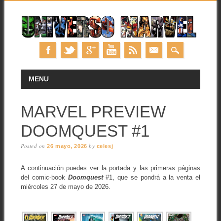
Skip
MAIN MENU
MENU
to
content
MARVEL PREVIEW
DOOMQUEST #1
Posted on
by
26 mayo, 2026
celesj
A continuación puedes ver la portada y las primeras páginas
del comic-book
Doomquest
#1, que se pondrá a la venta el
miércoles 27 de mayo de 2026.