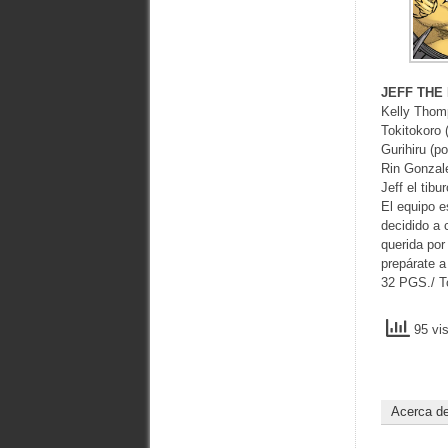
JEFF THE 
Kelly Thom
Tokitokoro (
Gurihiru (po
Rin Gonzale
Jeff el tib
El equipo e
decidido a 
querida por
prepárate 
32 PGS./ T
95 vis
Acerca d