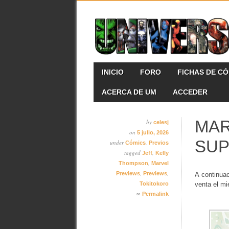
Skip
MAIN MENU
INICIO
FORO
FICHAS DE C
to
content
ACERCA DE UM
ACCEDER
MAR
by
celesj
on
5 julio, 2026
SUP
under
,
Cómics
Previos
tagged
,
Jeff
Kelly
,
Thompson
Marvel
,
,
Previews
Previews
A continua
Tokitokoro
venta el mi
∞
Permalink