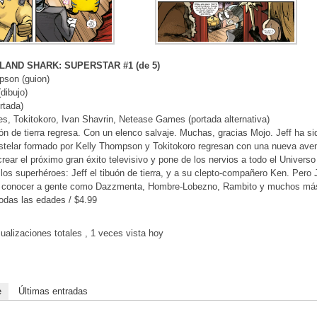
LAND SHARK: SUPERSTAR #1 (de 5)
pson (guion)
dibujo)
rtada)
s, Tokitokoro, Ivan Shavrin, Netease Games (portada alternativa)
urón de tierra regresa. Con un elenco salvaje. Muchas, gracias Mojo. Jeff ha s
stelar formado por Kelly Thompson y Tokitokoro regresan con una nueva aventu
crear el próximo gran éxito televisivo y pone de los nervios a todo el Unive
 los superhéroes: Jeff el tibuón de tierra, y a su clepto-compañero Ken. Pero J
a conocer a gente como Dazzmenta, Hombre-Lobezno, Rambito y muchos má
odas las edades / $4.99
ualizaciones totales
, 1 veces vista hoy
e
Últimas entradas