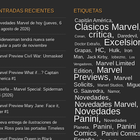
NTRADAS RECIENTES
ETIQUETAS
Capitán América
vedades Marvel de hoy (jueves, 6
Clásicos Marvel
 agosto de 2026)
crítica
Daredevil
Conan
iderwoman tendrá nueva serie
Excelsio
Doctor Extraño
gular a partir de noviembre
HC
Grapas
Hulk
Iron
rvel Preview Civil War: Unmasked
Man
Jack Kirby
lobezno
Los
Marvel Limited
Vengadores
Marvel
Edition
rvel Preview What if…? Captain
Previews
Marvel
erica #1
Solicits
Migue
Marvel Studios
seña – Marvel Special: Spiderman
G. Saavedra
Namor
4 (2026)
Novedades
Novedades Marvel
rvel Preview Mary Jane: Face it,
Novedades
ger #1
Panini
Novedades
eva entrega de ilustraciones de
Panini
Panini
Planeta
ex Ross para las portadas Timeless
Comics
Panini Comic
rvel Preview Queen in Black.