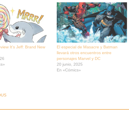
view It’s Jeff: Brand New
El especial de Masacre y Batman
llevará otros encuentros entre
026
personajes Marvel y DC
cs»
20 junio, 2025
En «Cómics»
T NAVIGATION
OUS