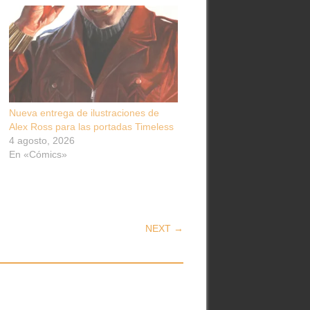
Nueva entrega de ilustraciones de
Alex Ross para las portadas Timeless
4 agosto, 2026
En «Cómics»
NEXT →