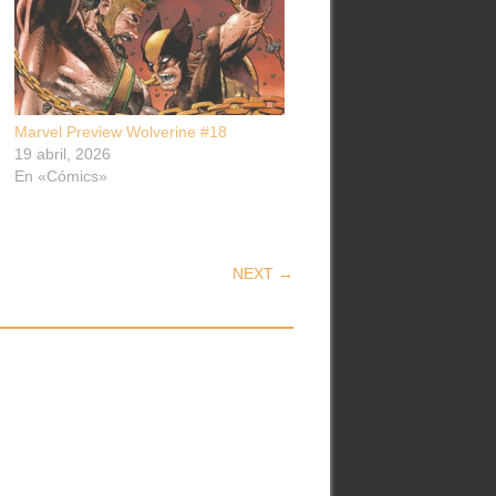
Marvel Preview Wolverine #18
19 abril, 2026
En «Cómics»
NEXT →