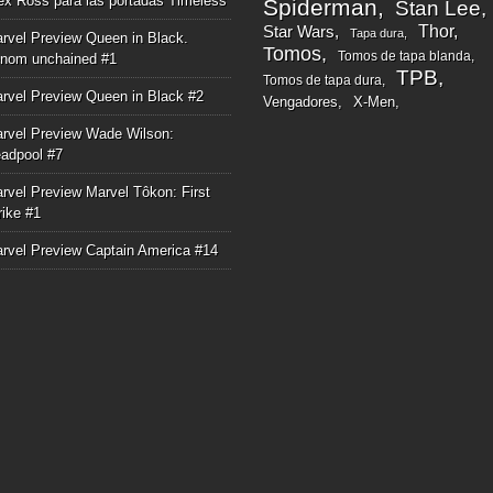
ex Ross para las portadas Timeless
Spiderman
Stan Lee
Thor
Star Wars
Tapa dura
rvel Preview Queen in Black.
Tomos
Tomos de tapa blanda
nom unchained #1
TPB
Tomos de tapa dura
rvel Preview Queen in Black #2
Vengadores
X-Men
rvel Preview Wade Wilson:
adpool #7
rvel Preview Marvel Tôkon: First
rike #1
rvel Preview Captain America #14