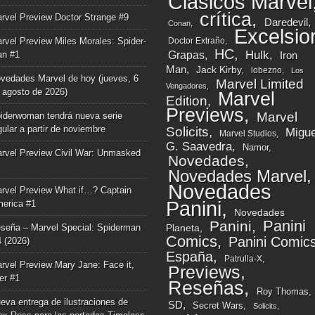
Clásicos Marvel
crítica
rvel Preview Doctor Strange #9
Daredevil
Conan
Excelsio
rvel Preview Miles Morales: Spider-
Doctor Extraño
HC
Grapas
Hulk
n #1
Iron
Man
Jack Kirby
lobezno
Los
vedades Marvel de hoy (jueves, 6
Marvel Limited
Vengadores
 agosto de 2026)
Marvel
Edition
Previews
Marvel
iderwoman tendrá nueva serie
gular a partir de noviembre
Solicits
Migue
Marvel Studios
G. Saavedra
Namor
rvel Preview Civil War: Unmasked
Novedades
Novedades Marvel
Novedades
rvel Preview What if…? Captain
Panini
erica #1
Novedades
Panini
Panini
seña – Marvel Special: Spiderman
Planeta
Comics
Panini Comic
4 (2026)
España
Patrulla-X
rvel Preview Mary Jane: Face it,
Previews
ger #1
Reseñas
Roy Thomas
eva entrega de ilustraciones de
SD
Secret Wars
Solicits