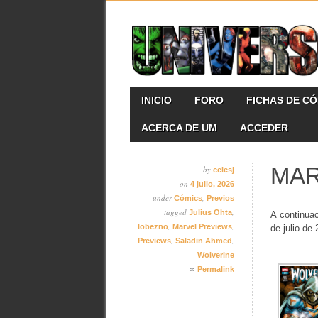
Skip
MAIN MENU
INICIO
FORO
FICHAS DE C
to
content
ACERCA DE UM
ACCEDER
MAR
by
celesj
on
4 julio, 2026
under
,
Cómics
Previos
tagged
,
Julius Ohta
A continua
,
,
lobezno
Marvel Previews
de julio de
,
,
Previews
Saladin Ahmed
Wolverine
∞
Permalink