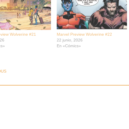
eview Wolverine #21
Marvel Preview Wolverine #22
026
22 junio, 2026
cs»
En «Cómics»
T NAVIGATION
OUS