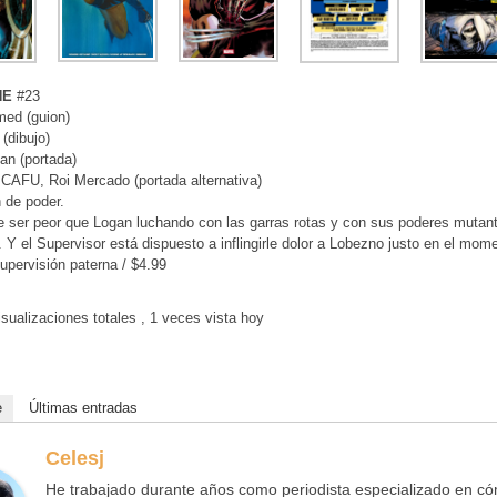
NE
#23
med (guion)
 (dibujo)
an (portada)
CAFU, Roi Mercado (portada alternativa)
 de poder.
 ser peor que Logan luchando con las garras rotas y con sus poderes muta
. Y el Supervisor está dispuesto a inflingirle dolor a Lobezno justo en el mom
pervisión paterna / $4.99
sualizaciones totales
, 1 veces vista hoy
e
Últimas entradas
Celesj
He trabajado durante años como periodista especializado en cóm