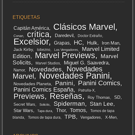
ETIQUETAS
Clásicos Marvel
Capitán América
crítica
Daredevil
Doctor Extraño
Conan
Excelsior
HC
Grapas
Hulk
Iron Man
Marvel Limited
Jack Kirby
lobezno
Los Vengadores
Marvel Previews
Edition
Marvel
Solicits
Miguel G. Saavedra
Marvel Studios
Novedades
Novedades
Namor
Novedades Panini
Marvel
Panini Comics
Panini
Novedades Planeta
Panini Comics España
Patrulla-X
Reseñas
Previews
SD
Roy Thomas
Spiderman
Stan Lee
Secret Wars
Solicits
Tomos
Thor
Star Wars
Tomos de tapa
Tapa dura
TPB
Vengadores
X-Men
blanda
Tomos de tapa dura