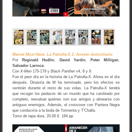
Marvel Must Have. La Patrulla-X 2. Arresto domiciliario
Por
Reginald Hudlin
,
David Yardin
,
Peter Milligan
,
Salvador Larroca
.
Con
X-Men
175-179 y
Black Panther
v4, 8 y 9.
Fue el peor día en la historia de La Patrulla-X. Ahora es el día
después. Dinastía de M ha terminado, pero los efectos se
sentirán durante el resto de sus vidas. La Patrulla-X tendrá
que recoger los pedazos de un mundo que ha cambiado por
completo, reevaluar quiénes son sus amigos y alinearse con
antiguos enemigos. Además, el crossover con Pantera Negra
que conduciría a la boda de Tormenta y T’Challa.
Tomo de tapa dura. 20,00 €. 184 pp.