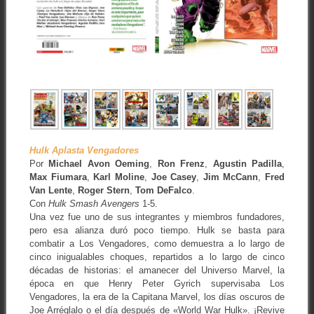
Hulk Aplasta Vengadores
Por
Michael Avon Oeming
,
Ron Frenz
,
Agustin Padilla
,
Max Fiumara
,
Karl Moline
,
Joe Casey
,
Jim McCann
,
Fred
Van Lente
,
Roger Stern
,
Tom DeFalco
.
Con
Hulk Smash Avengers
1-5.
Una vez fue uno de sus integrantes y miembros fundadores,
pero esa alianza duró poco tiempo. Hulk se basta para
combatir a Los Vengadores, como demuestra a lo largo de
cinco inigualables choques, repartidos a lo largo de cinco
décadas de historias: el amanecer del Universo Marvel, la
época en que Henry Peter Gyrich supervisaba Los
Vengadores, la era de la Capitana Marvel, los días oscuros de
Joe Arréglalo o el día después de «World War Hulk». ¡Revive