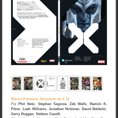
Marvel Premiere. Amanecer de X 12
Por
Phil Noto
,
Stephen Segovia
,
Zeb Wells
,
Ramón K.
Pérez
,
Leah Williams
,
Jonathan Hickman
,
David Baldeón
,
Gerry Duggan
,
Stefano Caselli
.