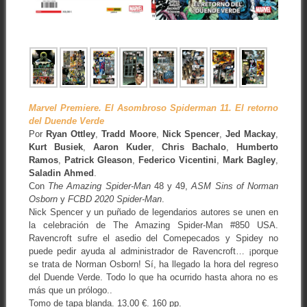
Marvel Premiere. El Asombroso Spiderman 11. El retorno
del Duende Verde
Por
Ryan Ottley
,
Tradd Moore
,
Nick Spencer
,
Jed Mackay
,
Kurt Busiek
,
Aaron Kuder
,
Chris Bachalo
,
Humberto
Ramos
,
Patrick Gleason
,
Federico Vicentini
,
Mark Bagley
,
Saladin Ahmed
.
Con
The Amazing Spider-Man
48 y 49,
ASM Sins of Norman
Osborn
y
FCBD 2020 Spider-Man
.
Nick Spencer y un puñado de legendarios autores se unen en
la celebración de The Amazing Spider-Man #850 USA.
Ravencroft sufre el asedio del Comepecados y Spidey no
puede pedir ayuda al administrador de Ravencroft… ¡porque
se trata de Norman Osborn! Sí, ha llegado la hora del regreso
del Duende Verde. Todo lo que ha ocurrido hasta ahora no es
más que un prólogo..
Tomo de tapa blanda. 13,00 €. 160 pp.