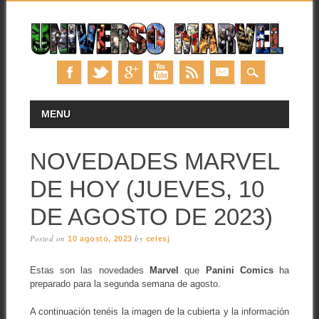
Skip
MAIN MENU
MENU
to
content
NOVEDADES MARVEL
DE HOY (JUEVES, 10
DE AGOSTO DE 2023)
Posted on
by
10 agosto, 2023
celesj
Estas son las novedades
Marvel
que
Panini Comics
ha
preparado para la segunda semana de agosto.
A continuación tenéis la imagen de la cubierta y la información