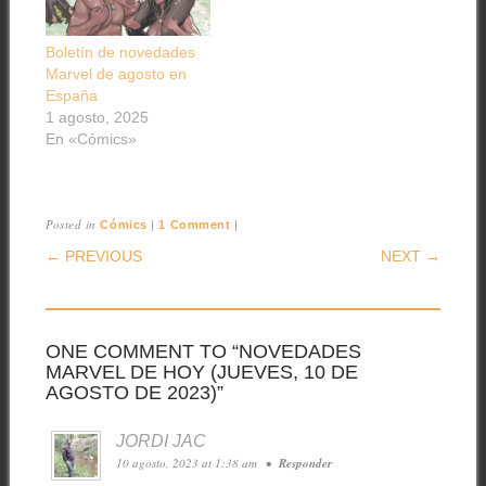
Boletín de novedades
Marvel de agosto en
España
1 agosto, 2025
En «Cómics»
Posted in
|
|
Cómics
1 Comment
POST NAVIGATION
← PREVIOUS
NEXT →
ONE COMMENT TO “NOVEDADES
MARVEL DE HOY (JUEVES, 10 DE
AGOSTO DE 2023)”
JORDI JAC
10 agosto, 2023 at 1:38 am
•
Responder