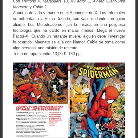
Con
Hellions
4,
Marauders
10,
X-Factor
1,
X-Men Giant-Size
Magneto
y
Cable
2.
Asuntos de vida y muerte en el Amanecer de X. Los Infernales
se enfrentan a la Reina Duende, con Kaos dudando con quién
aliarse. Los Merodeadores fijan la mirada en una peligrosa
tecnología que ha caído en malas manos. Llega el nuevo
Factor-X: Cuando un mutante muere, alguien debe investigar
lo ocurrido. Magneto se alía con Namor. Cable se toma como
algo personal una misión de rescate.
Tomo de tapa blanda. 13,00 €. 160 pp.