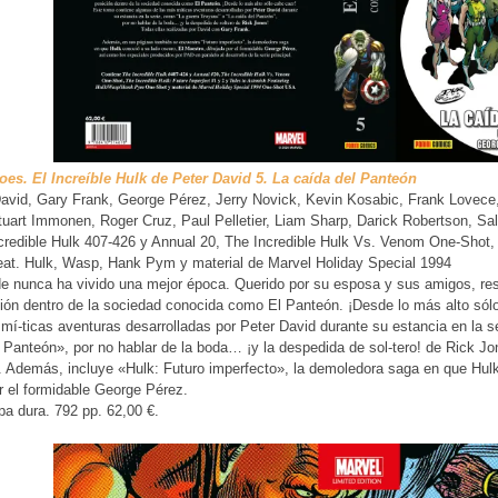
oes. El Increíble Hulk de Peter David 5. La caída del Panteón
avid, Gary Frank, George Pérez, Jerry Novick, Kevin Kosabic, Frank Lovece, P
uart Immonen, Roger Cruz, Paul Pelletier, Liam Sharp, Darick Robertson, Sa
redible Hulk 407-426 y Annual 20, The Incredible Hulk Vs. Venom One-Shot, H
eat. Hulk, Wasp, Hank Pym y material de Marvel Holiday Special 1994
de nunca ha vivido una mejor época. Querido por su esposa y sus amigos, res
ión dentro de la sociedad conocida como El Panteón. ¡Desde lo más alto sól
mí-ticas aventuras desarrolladas por Peter David durante su estancia en la 
 Panteón», por no hablar de la boda… ¡y la despedida de sol-tero! de Rick Jo
 Además, incluye «Hulk: Futuro imperfecto», la demoledora saga en que Hulk
r el formidable George Pérez.
a dura. 792 pp. 62,00 €.