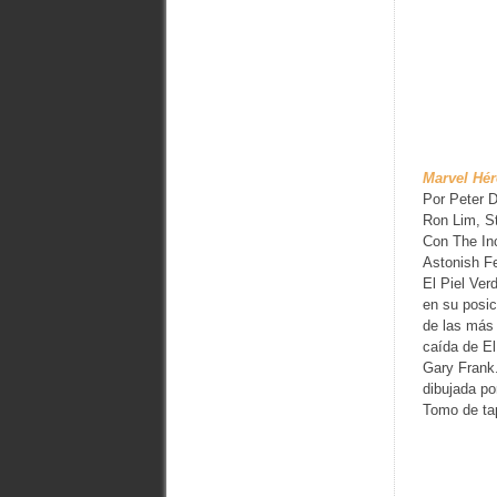
Marvel Hér
Por Peter D
Ron Lim, St
Con The Inc
Astonish F
El Piel Ver
en su posic
de las más 
caída de El
Gary Frank.
dibujada po
Tomo de tap