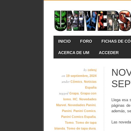
Skip
MAIN MENU
INICIO
FORO
FICHAS DE C
to
content
ACERCA DE UM
ACCEDER
NOV
by
celesj
on
19 septiembre, 2024
SEP
under
,
Cómics
Noticias
España
tagged
,
Grapa
Grapa con
,
,
lomo
HC
Novedades
Llega esa 
,
,
Marvel
Novedades Panini
páginas de
,
,
además, se 
Panini
Panini Comics
,
Panini Comics España
Las noved
,
Tomo
Tomo de tapa
,
,
blanda
Tomo de tapa dura