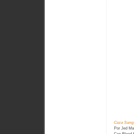
Caza Sangr
Por Jed Ma
Con Blood 