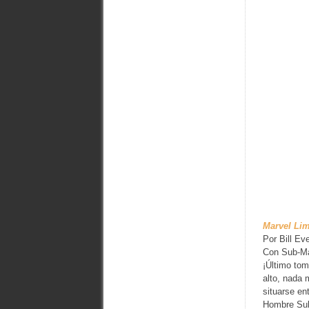
Marvel Lim
Por Bill Ev
Con Sub-Mar
¡Último tom
alto, nada 
situarse en
Hombre Sub