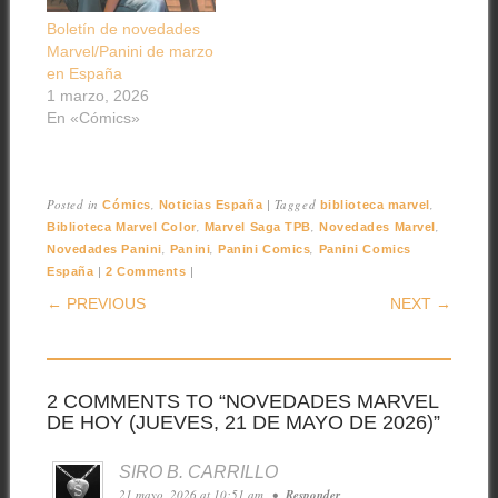
Boletín de novedades
Marvel/Panini de marzo
en España
1 marzo, 2026
En «Cómics»
Posted in
,
|
Tagged
,
Cómics
Noticias España
biblioteca marvel
,
,
,
Biblioteca Marvel Color
Marvel Saga TPB
Novedades Marvel
,
,
,
Novedades Panini
Panini
Panini Comics
Panini Comics
|
|
España
2 Comments
POST NAVIGATION
← PREVIOUS
NEXT →
2 COMMENTS TO “NOVEDADES MARVEL
DE HOY (JUEVES, 21 DE MAYO DE 2026)”
SIRO B. CARRILLO
21 mayo, 2026 at 10:51 am
•
Responder