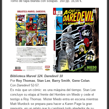
Tomo de tapa blanda con solapas. 160 pp. 16,00 €.
Biblioteca Marvel 124. Daredevil 10
Por
Roy Thomas
,
Stan Lee
,
Barry Smith
,
Gene Colan
.
Con
Daredevil
52-57.
Es más que un cómic: es una máquina del tiempo. Stan Lee
concluye su etapa al frente del Hombre sin Miedo y cede el
testigo a Roy Thomas. Mister Miedo entra en escena mientras
Matt Murdock se prepara para hacer a Karen Page la gran
pregunta, en un relato que lo cambiará todo alrededor de su