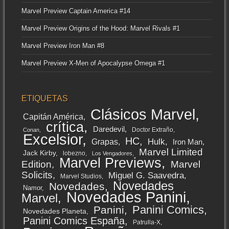
Marvel Preview Captain America #14
Marvel Preview Origins of the Hood: Marvel Rivals #1
Marvel Preview Iron Man #8
Marvel Preview X-Men of Apocalypse Omega #1
ETIQUETAS
Clásicos Marvel
Capitán América
crítica
Daredevil
Doctor Extraño
Conan
Excelsior
HC
Grapas
Hulk
Iron Man
Marvel Limited
Jack Kirby
lobezno
Los Vengadores
Marvel Previews
Edition
Marvel
Solicits
Miguel G. Saavedra
Marvel Studios
Novedades
Novedades
Namor
Novedades Panini
Marvel
Panini Comics
Panini
Novedades Planeta
Panini Comics España
Patrulla-X