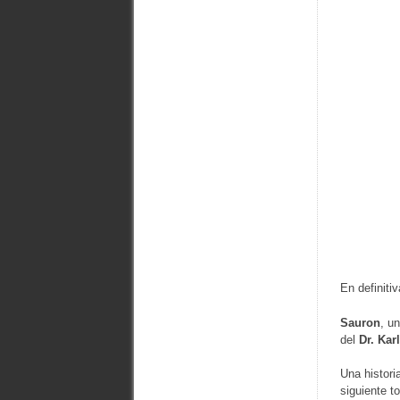
En definiti
Sauron
, u
del
Dr. Kar
Una histor
siguiente t