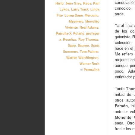
cancelación
,
,
,
Hielo
Jean Grey
Kaos
Karl
conocido,
,
,
Lykos
Larry Trask
Linda
tarde.
,
,
,
Fite
Lorna Dane
Mercurio
,
Mesmero
Monolito
Ya al final
,
,
Viviente
Neal Adams
de los do
,
,
Patrulla-X
Polaris
profesor
guionista
R
,
,
,
x
Reseñas
Roy Thomas
colección.
,
,
Sapo
Sauron
Scott
hace en el 
,
,
Summers
Tom Palmer
Me refiero
,
Warren Worthington
mejores art
Werner Roth
aunque, por
∞
Permalink
poco,
Ad
entintador 
Tanto
Tho
mitad de u
otros auto
Faraón
, i
anterior v
Monolito V
saga. Otro
frente los 