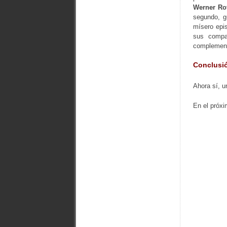
Werner Ro
segundo, g
mísero epis
sus compa
complemen
Conclusi
Ahora sí, u
En el próx