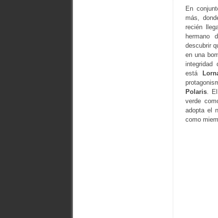
En conjunt
más, donde
recién lle
hermano 
descubrir q
en una bom
integridad
está
Lorn
protagoni
Polaris
. E
verde com
adopta el
como miem