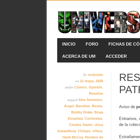
Skip
MAIN MENU
INICIO
FORO
FICHAS DE C
to
content
ACERCA DE UM
ACCEDER
RES
by
rockomic
on
21 mayo, 2026
PAT
under
,
,
Cómics
Opinión
Reseñas
tagged
,
Alex Summers
,
,
,
Ángel
Banshee
Bestia
Aviso de
p
,
Bobby Drake
Bruja
,
,
Entramos, 
Escarlata
Centinelas
,
de la colec
Charles Xavier
chica
,
,
,
maravillosa
Cíclope
crítica
Extrañamen
,
Hank McCoy
Hombre de