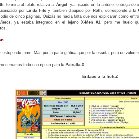
th
, termina el relato relativo al
Ángel
, ya iniciado en la anterior entrega de 
uionizado por
Linda Fite
y también dibujado por
Roth
, corresponde a la
odio de cinco páginas. Quizás no hacía falta que nos explicaran como entró 
ñeros, ya estaba integrado en el lejano
X-Men #1
, pero me huelo qu
tos.
ón.
n estupendo tomo. Más por la parte gráfica que por la escrita, pero un volu
imo cerramos toda una época para la
Patrulla-X
.
Enlace a la ficha: