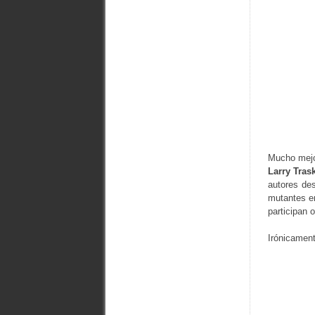
Mucho mejor
Larry Tras
autores de
mutantes en
participan
Irónicament