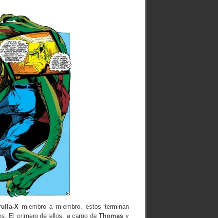
rulla-X
miembro a miembro, estos terminan
s. El primero de ellos, a cargo de
Thomas
y