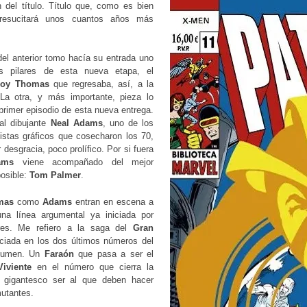
 del título. Título que, como es bien
 resucitará unos cuantos años más
 del anterior tomo hacía su entrada uno
s pilares de esta nueva etapa, el
oy Thomas
que regresaba, así, a la
 La otra, y más importante, pieza lo
primer episodio de esta nueva entrega.
 al dibujante
Neal Adams
, uno de los
istas gráficos que cosecharon los 70,
 desgracia, poco prolífico. Por si fuera
ams
viene acompañado del mejor
posible:
Tom Palmer
.
mas
como
Adams
entran en escena a
na línea argumental ya iniciada por
res. Me refiero a la saga del
Gran
niciada en los dos últimos números del
olumen. Un
Faraón
que pasa a ser el
iviente
en el número que cierra la
 gigantesco ser al que deben hacer
mutantes.