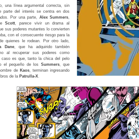
o, una línea argumental correcta, sin
 parte del interés se centra en dos
gados. Por una parte,
Alex Summers
,
de
Scott
, parece vivir un drama al
ue sus poderes mutantes lo convierten
ba, con el consecuente riesgo para la
 de quienes le rodean. Por otro lado,
a Dane
, que ha adquirido también
smo al recuperar sus poderes como
l caso es que, tanto la chica del pelo
o el pequeño de los
Summers
, que
 nombre de
Kaos
, terminan ingresando
bros de la
Patrulla-X
.