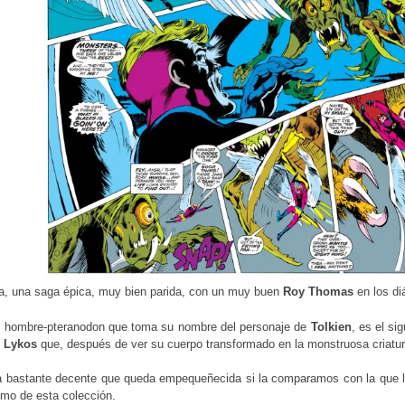
va, una saga épica, muy bien parida, con un muy buen
Roy Thomas
en los di
n hombre-pteranodon que toma su nombre del personaje de
Tolkien
, es el si
l Lykos
que, después de ver su cuerpo transformado en la monstruosa criatura
ia bastante decente que queda empequeñecida si la comparamos con la que l
omo de esta colección.