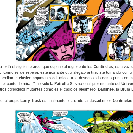
 está el siguiente arco, que supone el regreso de los
Centinelas
, esta vez d
k
. Como es de esperar, estamos ante otro alegato antiracista tomando como 
sarrollan el clásico argumento del miedo a lo desconocido como punta de l
 el punto de mira. Y no sólo la
Patrulla-X
, sino cualquier mutante del
Unive
 otros conocidos mutantes como es el caso de
Mesmero
,
Banshee
, la
Bruja 
e, el propio
Larry Trask
es finalmente el cazado, al descubrir los
Centinelas