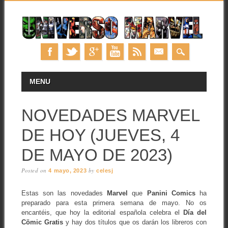
Skip
MAIN MENU
MENU
to
content
NOVEDADES MARVEL
DE HOY (JUEVES, 4
DE MAYO DE 2023)
Posted on
by
4 mayo, 2023
celesj
Estas son las novedades
Marvel
que
Panini Comics
ha
preparado para esta primera semana de mayo. No os
encantéis, que hoy la editorial española celebra el
Día del
Cömic Gratis
y hay dos títulos que os darán los libreros con