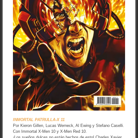
INMORTAL PATRULLA-X 11
Por Kieron Gillen, Lucas Werneck, Al Ewing y Stefano Caselli.
Con Immortal X-Men 10 y X-Men Red 10.
¡Los sueños dulces no están hechos de esto! Charles Xavier