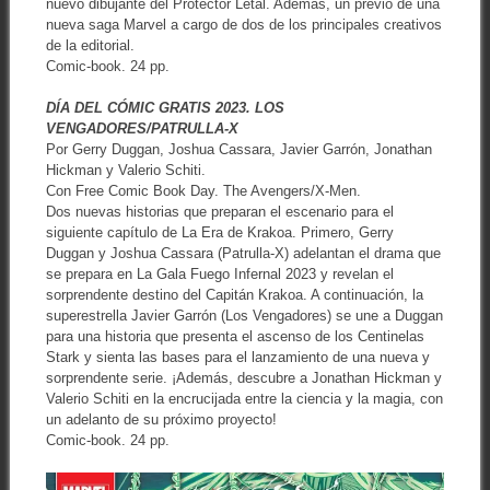
nuevo dibujante del Protector Letal. Además, un previo de una
nueva saga Marvel a cargo de dos de los principales creativos
de la editorial.
Comic-book. 24 pp.
DÍA DEL CÓMIC GRATIS 2023. LOS
VENGADORES/PATRULLA-X
Por Gerry Duggan, Joshua Cassara, Javier Garrón, Jonathan
Hickman y Valerio Schiti.
Con Free Comic Book Day. The Avengers/X-Men.
Dos nuevas historias que preparan el escenario para el
siguiente capítulo de La Era de Krakoa. Primero, Gerry
Duggan y Joshua Cassara (Patrulla-X) adelantan el drama que
se prepara en La Gala Fuego Infernal 2023 y revelan el
sorprendente destino del Capitán Krakoa. A continuación, la
superestrella Javier Garrón (Los Vengadores) se une a Duggan
para una historia que presenta el ascenso de los Centinelas
Stark y sienta las bases para el lanzamiento de una nueva y
sorprendente serie. ¡Además, descubre a Jonathan Hickman y
Valerio Schiti en la encrucijada entre la ciencia y la magia, con
un adelanto de su próximo proyecto!
Comic-book. 24 pp.