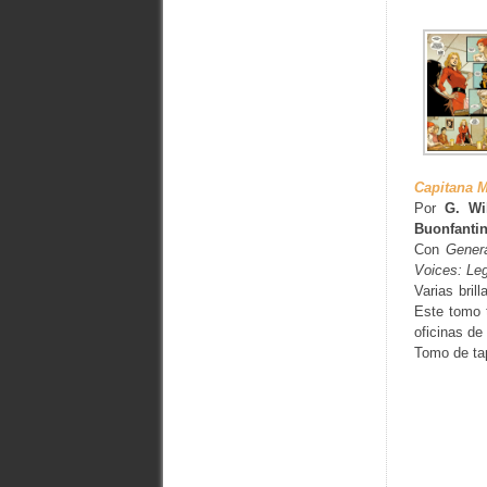
Capitana M
Por
G. Wi
Buonfanti
Con
Gener
Voices: Le
Varias bril
Este tomo 
oficinas de
Tomo de tap