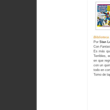
Biblioteca
Por
Stan L
Con
Fantas
Es más que
Terribles, 
en que regr
con un quin
todo en con
Tomo de tap