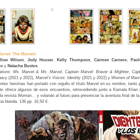
arvel: The Marvels
llow Wilson
,
Jody Houser
,
Kelly Thompson
,
Carmen Carnero
,
Paol
no
y
Natacha Bustos
.
ations: Ms. Marvel & Ms. Marvel
,
Captain Marvel: Braver & Mightier
,
Cap
gacy
(2021 y 2022),
Marvel’s Voices: Identity
(2021 y 2022) y
Women of Marv
lantes heroínas han portado con orgullo el título Marvel en su nombre, tan
te ofrece algunos de esos encuentros, retrocediendo junto a Kamala Khan a
 la revista Woman… y volando al futuro para presenciar la aventura final de l
a blanda. 136 pp. 16,50 €.