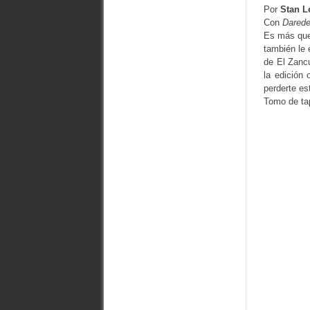
Por
Stan L
Con
Darede
Es más que
también le
de El Zancu
la edición 
perderte est
Tomo de tap