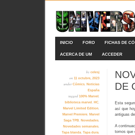
Skip
MAIN MENU
INICIO
FORO
FICHAS DE C
to
content
ACERCA DE UM
ACCEDER
NOV
by
celesj
on
11 octubre, 2023
DE 
under
,
Cómics
Noticias
España
tagged
,
100% Marvel
,
,
biblioteca marvel
HC
Esta segun
,
Marvel Limited Edition
así que ho
,
antiguas d
Marvel Premiere
Marvel
,
,
Saga TPB
Novedades
A continuac
,
Novedades semanales
tomos que e
,
,
Tapa blanda
Tapa dura