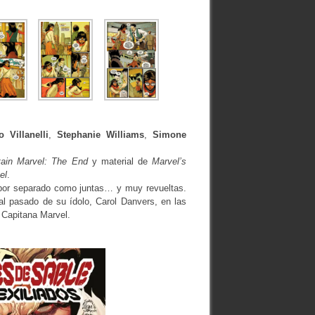
o Villanelli
,
Stephanie Williams
,
Simone
tain Marvel: The End
y material de
Marvel’s
el
.
to por separado como juntas… y muy revueltas.
l pasado de su ídolo, Carol Danvers, en las
a Capitana Marvel.