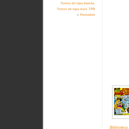
,
Tomos de tapa blanda
,
Tomos de tapa dura
TPB
∞
Permalink
Biblioteca