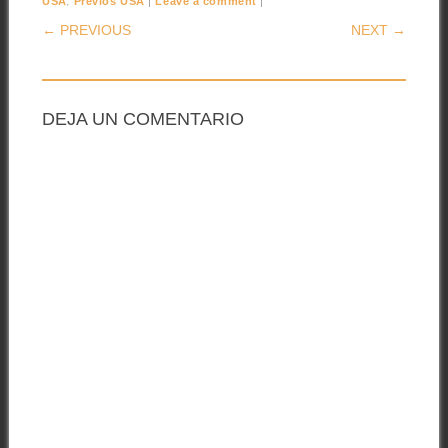
,
|
|
USA
Previos USA
Leave a comment
POST NAVIGATION
← PREVIOUS
NEXT →
DEJA UN COMENTARIO