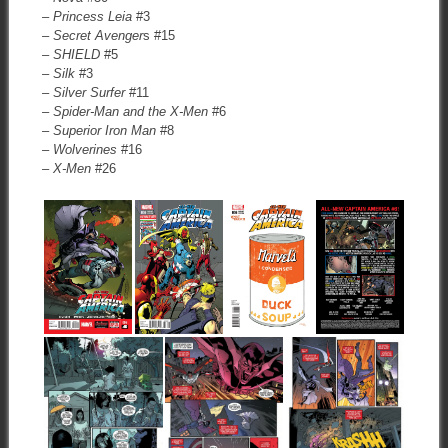
–
Princess Leia
#3
–
Secret Avenger
s #15
–
SHIELD
#5
–
Silk
#3
–
Silver Surfer
#11
–
Spider-Man and the X-Men
#6
–
Superior Iron Man
#8
–
Wolverines
#16
–
X-Men
#26