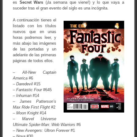
es
Secret Wars
(¡la semana que viene!) y lo que vaya a
suceder tras el gran evento del siglo es una incógnita.
A continuación tienes el
listado con los títulos
nuevos que en unas
horas podremos leer, y
más abajo las imágenes
de las portadas y un
adelante de las primeras
páginas de todos ellos.
–
All-New Captain
America
#6
–
Daredevil
#15
–
Fantastic Four
#645
–
Inhuman
#14
–
James Patterson’s
Max Ride First Flight
#2
–
Moon Knight
#14
–
Marvel Universe
Ultimate Spider-Man: Web Warriors
#6
–
New Avengers: Ultron Forever
#1
–
Nova
#30