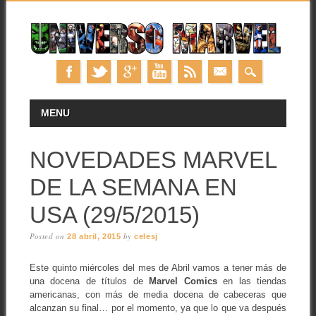
Skip
MAIN MENU
MENU
to
content
NOVEDADES MARVEL
DE LA SEMANA EN
USA (29/5/2015)
Posted on
by
28 abril, 2015
celesj
Este quinto miércoles del mes de Abril vamos a tener más de
una docena de títulos de
Marvel Comics
en las tiendas
americanas, con más de media docena de cabeceras que
alcanzan su final… por el momento, ya que lo que va después