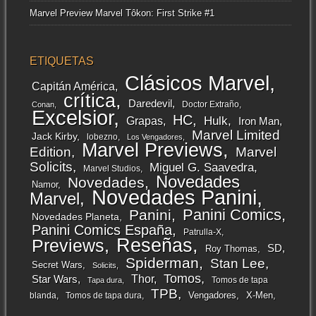
Marvel Preview Marvel Tôkon: First Strike #1
ETIQUETAS
Clásicos Marvel
Capitán América
crítica
Daredevil
Doctor Extraño
Conan
Excelsior
HC
Grapas
Hulk
Iron Man
Marvel Limited
Jack Kirby
lobezno
Los Vengadores
Marvel Previews
Edition
Marvel
Solicits
Miguel G. Saavedra
Marvel Studios
Novedades
Novedades
Namor
Novedades Panini
Marvel
Panini Comics
Panini
Novedades Planeta
Panini Comics España
Patrulla-X
Reseñas
Previews
SD
Roy Thomas
Spiderman
Stan Lee
Secret Wars
Solicits
Tomos
Thor
Star Wars
Tomos de tapa
Tapa dura
TPB
Vengadores
X-Men
blanda
Tomos de tapa dura