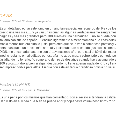
DAVIS
13 mayo, 2017 at 10:36 am
•
Responder
Es un detallazo editar este tomo en un año tan especial en recuerdo del Rey de los
precio una vez más….. y ya van unas cuantas algunas verdaderamente sangrante
páginas y sea más grandote pero 100 euros es una barbaridad… no se puede poner
italiano con sueldo español… encima ligeramente a menor tamaño que esas edicio
más o menos hubiera sido lo justo, pero creo que se lo van a comer con patatas y
personas que a un precio más normal y justo hubieran accedido gustosos a compra
DIOS, me encantaría hacerme con el …y más este año, pero casi el 80 % del materi
inédito restante o mal editado por españa me atrae mas, y sobre todo y por todo po
fastidiar de no tenerlo, ( o comprarlo dentro de dos años cuando haya acumulado en
100 euros….) ahora bien si algún despistado no tiene apenas nada de Kirby y tiene 
ser imprescindible para ellos. Asi que con esta en teoría grandiosa noticia no se 
PEDRITO PARK
13 mayo, 2017 at 2:19 pm
•
Responder
Es una pena por los mismos que han comentado, con el recelo si tendran la calid
Han visto en el video que bien se puede abrir y hojear este voluminoso libro? Y no