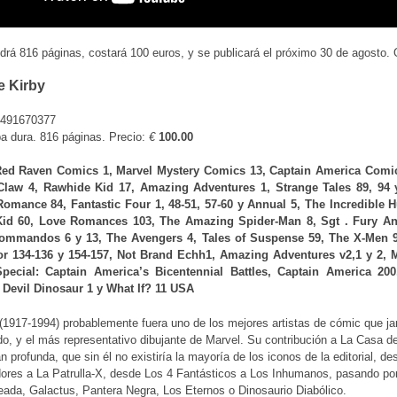
drá 816 páginas, costará 100 euros, y se publicará el próximo 30 de agosto. O
e Kirby
491670377
pa dura. 816 páginas. Precio:
€
100.00
Red Raven Comics 1, Marvel Mystery Comics 13, Captain America Comi
Claw 4, Rawhide Kid 17, Amazing Adventures 1, Strange Tales 89, 94 
omance 84, Fantastic Four 1, 48-51, 57-60 y Annual 5, The Incredible H
id 60, Love Romances 103, The Amazing Spider-Man 8, Sgt . Fury An
ommandos 6 y 13, The Avengers 4, Tales of Suspense 59, The X-Men 9
r 134-136 y 154-157, Not Brand Echh1, Amazing Adventures v2,1 y 2, 
pecial: Captain America’s Bicentennial Battles, Captain America 20
, Devil Dinosaur 1 y What If? 11 USA
(1917-1994) probablemente fuera uno de los mejores artistas de cómic que j
do, y el más representativo dibujante de Marvel. Su contribución a La Casa de
an profunda, que sin él no existiría la mayoría de los iconos de la editorial, de
ores a La Patrulla-X, desde Los 4 Fantásticos a Los Inhumanos, pasando po
eada, Galactus, Pantera Negra, Los Eternos o Dinosaurio Diabólico.