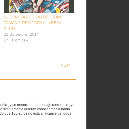
NUEVA COLECCION DE GRAN
TAMAÑO DEDICADA AL «REY»,
KIRBY
19 diciembre, 2014
En «Cómics»
NEXT →
enio , y se merecía un homenaje como este , y
, o simplemente quieran conocer mas a fondo
do que 100 euros no esta al alcance de todos