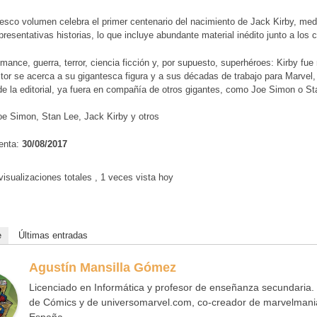
esco volumen celebra el primer centenario del nacimiento de Jack Kirby, me
resentativas historias, lo que incluye abundante material inédito junto a los c
mance, guerra, terror, ciencia ficción y, por supuesto, superhéroes: Kirby fu
ector se acerca a su gigantesca figura y a sus décadas de trabajo para Marvel
e la editorial, ya fuera en compañía de otros gigantes, como Joe Simon o St
oe Simon, Stan Lee, Jack Kirby y otros
enta:
30/08/2017
isualizaciones totales
, 1 veces vista hoy
e
Últimas entradas
Agustín Mansilla Gómez
Licenciado en Informática y profesor de enseñanza secundaria.
de Cómics y de universomarvel.com, co-creador de marvelmania
España.