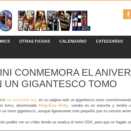
ÓMICS
OTRAS FICHAS
CALENDARIO
CATEGORÍAS
INI CONMEMORA EL ANIVER
 UN GIGANTESCO TOMO
mics
ha anunciado hoy
en su página web un gigantesco tomo conmemorando e
cho tomo, denominado
King-Size Kirby
, vendrá en un estuche y tendrá 
en un tomo gigantesco, aunque ligeramente más pequeño que su versión amer
ión podéis ver un vídeo donde se analiza el tomo USA, para que os hagáis un