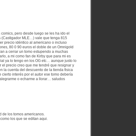
 comics, pero desde luego se les ha ido el
s (Castigador MLE…) vale que tenga 815
 precio idéntico al americano o incluso
nes, 80 0 90 euros el doble de un Omnigold
 van a cerrar un tomo estupendo a muchas
rlo, a mi como fan de Kirby que para mi es
al ya lo tengo en los OG etc… aunque justo lo
r el precio creo que me tendré que resignar y
 la cuenta del descuento de la tienda fisica
cierto interés por el autor ese tomo debería
si alegrarme o echarme a llorar… saludos
ad de los tomos americanos.
 como los que se editan aqui.