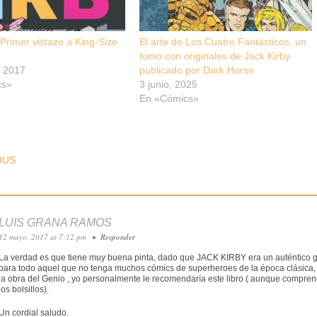
 Primer vistazo a King-Size
El arte de Los Cuatro Fantásticos, un
tomo con originales de Jack Kirby
, 2017
publicado por Dark Horse
cs»
3 junio, 2025
En «Cómics»
T NAVIGATION
OUS
LUIS GRANA RAMOS
12 mayo, 2017 at 7:12 pm
•
Responder
La verdad es que tiene muy buena pinta, dado que JACK KIRBY era un auténtico g
para todo aquel que no tenga muchos cómics de superheroes de la época clásica
la obra del Genio , yo personalmente le recomendaría este libro ( aunque compren
los bolsillos).
Un cordial saludo.