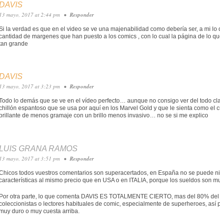
DAVIS
13 mayo, 2017 at 2:44 pm
•
Responder
Si la verdad es que en el video se ve una majenabilidad como debería ser, a mi lo
cantidad de margenes que han puesto a los comics , con lo cual la página de lo que e
tan grande
DAVIS
13 mayo, 2017 at 3:23 pm
•
Responder
Todo lo demás que se ve en el vídeo perfecto… aunque no consigo ver del todo claro
chillón espantoso que se usa por aquí en los Marvel Gold y que le sienta como el cu
brillante de menos gramaje con un brillo menos invasivo… no se si me explico
LUIS GRANA RAMOS
13 mayo, 2017 at 3:51 pm
•
Responder
Chicos todos vuestros comentarios son superacertados, en España no se puede ni
características al mismo precio que en USA o en ITALIA, porque los sueldos son 
Por otra parte, lo que comenta DAVIS ES TOTALMENTE CIERTO, mas del 80% del co
coleccionistas o lectores habituales de comic, especialmente de superheroes, así
muy duro o muy cuesta arriba.