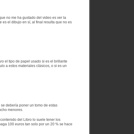
 que no me ha gustado del video es ver la
s el dibujo en sí, al final resulta que no es
 el tipo de papel usado si es el brillante
lo a estos materiales clásicos, o si es un
 se debería poner un tomo de estas
mucho menores.
ntenido del Libro lo suele tener los
 paga 100 euros tan solo por un 20 % se hace