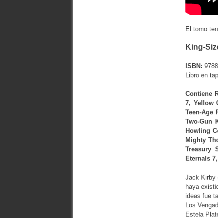
El tomo ten
King-Siz
ISBN:
9788
Libro en ta
Contiene 
7, Yellow 
Teen-Age R
Two-Gun K
Howling C
Mighty Tho
Treasury S
Eternals 7
Jack Kirby 
haya existi
ideas fue t
Los Vengad
Estela Plat