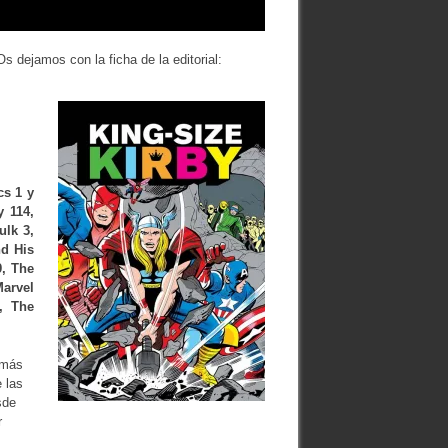
s dejamos con la ficha de la editorial:
cs 1 y
y 114,
ulk 3,
d His
, The
Marvel
0, The
amás
 las
sde
r