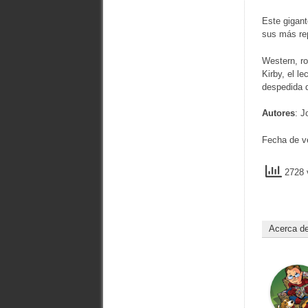
Este gigant
sus más rep
Western, ro
Kirby, el l
despedida d
Autores
: J
Fecha de v
2728 v
Acerca d