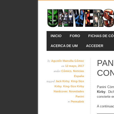
Skip
MAIN MENU
INICIO
FORO
FICHAS DE C
to
content
ACERCA DE UM
ACCEDER
PAN
by
Agustín Mansilla Gómez
on
12 mayo, 2017
CON
under
,
Cómics
Noticias
España
tagged
,
Jack Kirby
King-Size
,
Kirby
King-Size Kirby
Panini Có
,
Hardcover
Novedades
Kirby
. Di
convierte 
Panini
∞
Permalink
A continuac