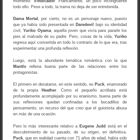
momento:
Vindicador
. Francamente, un poco incongruente
todo ello. Pese a todo, la trama no deja de ser entretenida.
Dama Mortal
, por cierto, no es un personaje nuevo, puesto
que ya había sido presentada en
Daredevil
bajo su identidad
civil,
Yuriko Oyama
, aquella joven que vivía para pararle los
pies al malvado de su padre. Pero, cosas de la vida,
Yuriko
regresa aquí convertida en todo lo contrario de lo que era, tras
experimentar una profunda reflexión.
Luego, está la abundante temática romántica con la que
Mantlo
rellena buena parte de las relaciones entre los
protagonistas.
El primero en desatarse, en este sentido, es
Puck
, enamorado
de la propia
Heather
. Como el pequeño acróbata está
profundamente acomplejado por su enanismo, buena parte de
sus reflexiones quedan confinadas a los bocadillos de
pensamiento, un recurso del que creo que el guionista abusa
en más de una ocasión.
Pero lo más interesante relativo a
Eugene Judd
está en el
descubrimiento de su pasado, de su origen, en definitiva.
Puck
, que en realidad cuenta con 71 años de edad, había sido