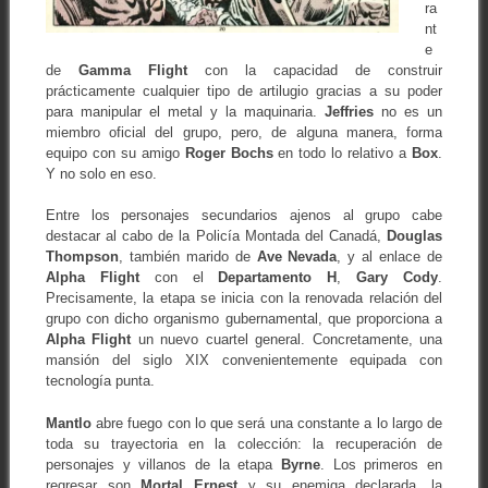
ra
nt
e
de
Gamma Flight
con la capacidad de construir
prácticamente cualquier tipo de artilugio gracias a su poder
para manipular el metal y la maquinaria.
Jeffries
no es un
miembro oficial del grupo, pero, de alguna manera, forma
equipo con su amigo
Roger Bochs
en todo lo relativo a
Box
.
Y no solo en eso.
Entre los personajes secundarios ajenos al grupo cabe
destacar al cabo de la Policía Montada del Canadá,
Douglas
Thompson
, también marido de
Ave Nevada
, y al enlace de
Alpha Flight
con el
Departamento H
,
Gary Cody
.
Precisamente, la etapa se inicia con la renovada relación del
grupo con dicho organismo gubernamental, que proporciona a
Alpha Flight
un nuevo cuartel general. Concretamente, una
mansión del siglo XIX convenientemente equipada con
tecnología punta.
Mantlo
abre fuego con lo que será una constante a lo largo de
toda su trayectoria en la colección: la recuperación de
personajes y villanos de la etapa
Byrne
. Los primeros en
regresar son
Mortal Ernest
y su enemiga declarada, la