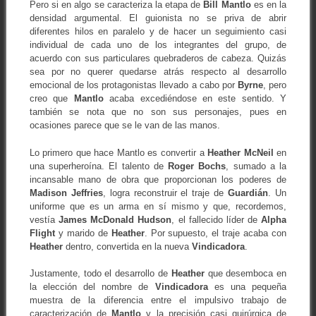
Pero si en algo se caracteriza la etapa de
Bill Mantlo
es en la
densidad argumental. El guionista no se priva de abrir
diferentes hilos en paralelo y de hacer un seguimiento casi
individual de cada uno de los integrantes del grupo, de
acuerdo con sus particulares quebraderos de cabeza. Quizás
sea por no querer quedarse atrás respecto al desarrollo
emocional de los protagonistas llevado a cabo por
Byrne
, pero
creo que
Mantlo
acaba excediéndose en este sentido. Y
también se nota que no son sus personajes, pues en
ocasiones parece que se le van de las manos.
Lo primero que hace Mantlo es convertir a
Heather McNeil
en
una superheroína. El talento de
Roger Bochs
, sumado a la
incansable mano de obra que proporcionan los poderes de
Madison Jeffries
, logra reconstruir el traje de
Guardián
. Un
uniforme que es un arma en sí mismo y que, recordemos,
vestía
James McDonald Hudson
, el fallecido líder de
Alpha
Flight
y marido de
Heather
. Por supuesto, el traje acaba con
Heather
dentro, convertida en la nueva
Vindicadora
.
Justamente, todo el desarrollo de
Heather
que desemboca en
la elección del nombre de
Vindicadora
es una pequeña
muestra de la diferencia entre el impulsivo trabajo de
caracterización de
Mantlo
y la precisión casi quirúrgica de