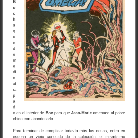
B
o
c
h
s
q
u
e
d
e
m
e
di
o
at
ra
p
a
d
o en el interior de
Box
para que
Jean-Marie
amenace al pobre
chico con abandonarlo.
Para terminar de complicar todavía más las cosas, entra en
escena un viejo conocido de la colección: el mismísimo