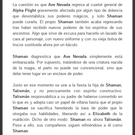
La cuestión es que
Ave Nevada
regresa al cuartel general de
Alpha Flight
gravemente afectada por algún tipo de dolencia
que desestabiliza sus poderes mágicos, y solo
Shaman
puede curarla. El propio
Shaman
también acaba regresando
tras haber recibido nuevos poderes de los espíritus de sus
ancestros. Algo que sirve de excusa para hacerle un lavado de
cara al personaje, con nuevo uniforme y con su vieja bolsa de
trucos sustituida ahora por un báculo.
Shaman
diagnostica que
Ave Nevada
simplemente está
embarazada. Por supuesto, tratándose de una criatura nacida
de la magia, el parto no puede ser convencional, sino que
debe tener lugar en un enclave de poder.
Justo en ese momento se une a la fiesta la hija de
Shaman
,
Talismán
, y no precisamente con espíritu constructivo.
Talismán
responsabiliza a su padre de haberse convertido en
lo que es y adopta casi un papel de villana hasta que el propio
Shaman
se sacrifica heredando la tiara de poder que le
otorgaba sus habilidades, liberando así a
Elizabeth
de la
maldición. Dicho de otro modo:
Shaman
es ahora
Talismán
.
Pese a ello, sus compañeros siguen refiriéndose a él como
Shaman
.