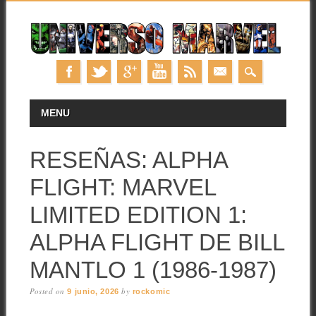
Skip
MAIN MENU
MENU
to
content
RESEÑAS: ALPHA
FLIGHT: MARVEL
LIMITED EDITION 1:
ALPHA FLIGHT DE BILL
MANTLO 1 (1986-1987)
Posted on
by
9 junio, 2026
rockomic