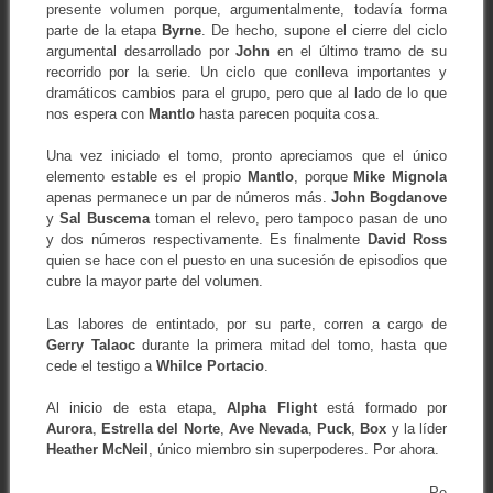
presente volumen porque, argumentalmente, todavía forma
parte de la etapa
Byrne
. De hecho, supone el cierre del ciclo
argumental desarrollado por
John
en el último tramo de su
recorrido por la serie. Un ciclo que conlleva importantes y
dramáticos cambios para el grupo, pero que al lado de lo que
nos espera con
Mantlo
hasta parecen poquita cosa.
Una vez iniciado el tomo, pronto apreciamos que el único
elemento estable es el propio
Mantlo
, porque
Mike Mignola
apenas permanece un par de números más.
John Bogdanove
y
Sal Buscema
toman el relevo, pero tampoco pasan de uno
y dos números respectivamente. Es finalmente
David Ross
quien se hace con el puesto en una sucesión de episodios que
cubre la mayor parte del volumen.
Las labores de entintado, por su parte, corren a cargo de
Gerry Talaoc
durante la primera mitad del tomo, hasta que
cede el testigo a
Whilce Portacio
.
Al inicio de esta etapa,
Alpha Flight
está formado por
Aurora
,
Estrella del Norte
,
Ave Nevada
,
Puck
,
Box
y la líder
Heather McNeil
, único miembro sin superpoderes. Por ahora.
Pe