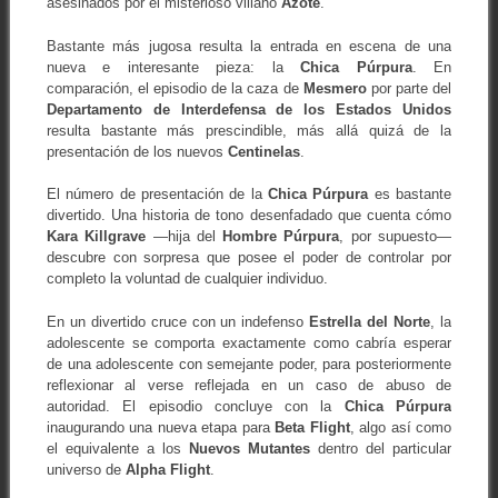
asesinados por el misterioso villano
Azote
.
Bastante más jugosa resulta la entrada en escena de una
nueva e interesante pieza: la
Chica Púrpura
. En
comparación, el episodio de la caza de
Mesmero
por parte del
Departamento de Interdefensa de los Estados Unidos
resulta bastante más prescindible, más allá quizá de la
presentación de los nuevos
Centinelas
.
El número de presentación de la
Chica Púrpura
es bastante
divertido. Una historia de tono desenfadado que cuenta cómo
Kara Killgrave
—hija del
Hombre Púrpura
, por supuesto—
descubre con sorpresa que posee el poder de controlar por
completo la voluntad de cualquier individuo.
En un divertido cruce con un indefenso
Estrella del Norte
, la
adolescente se comporta exactamente como cabría esperar
de una adolescente con semejante poder, para posteriormente
reflexionar al verse reflejada en un caso de abuso de
autoridad. El episodio concluye con la
Chica Púrpura
inaugurando una nueva etapa para
Beta Flight
, algo así como
el equivalente a los
Nuevos Mutantes
dentro del particular
universo de
Alpha Flight
.