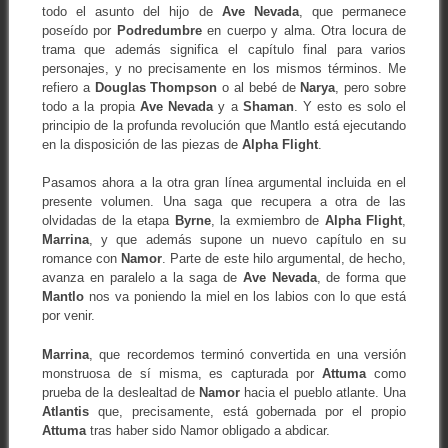
todo el asunto del hijo de
Ave Nevada
, que permanece
poseído por
Podredumbre
en cuerpo y alma. Otra locura de
trama que además significa el capítulo final para varios
personajes, y no precisamente en los mismos términos. Me
refiero a
Douglas Thompson
o al bebé de
Narya
, pero sobre
todo a la propia
Ave Nevada
y a
Shaman
. Y esto es solo el
principio de la profunda revolución que Mantlo está ejecutando
en la disposición de las piezas de
Alpha Flight
.
Pasamos ahora a la otra gran línea argumental incluida en el
presente volumen. Una saga que recupera a otra de las
olvidadas de la etapa
Byrne
, la exmiembro de
Alpha Flight
,
Marrina
, y que además supone un nuevo capítulo en su
romance con
Namor
. Parte de este hilo argumental, de hecho,
avanza en paralelo a la saga de
Ave Nevada
, de forma que
Mantlo
nos va poniendo la miel en los labios con lo que está
por venir.
Marrina
, que recordemos terminó convertida en una versión
monstruosa de sí misma, es capturada por
Attuma
como
prueba de la deslealtad de
Namor
hacia el pueblo atlante. Una
Atlantis
que, precisamente, está gobernada por el propio
Attuma
tras haber sido Namor obligado a abdicar.