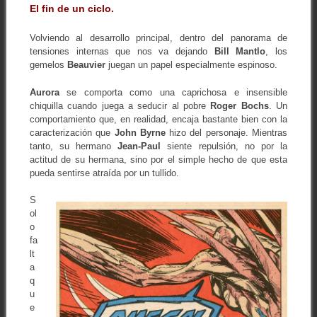
El fin de un ciclo.
Volviendo al desarrollo principal, dentro del panorama de
tensiones internas que nos va dejando
Bill Mantlo
, los
gemelos
Beauvier
juegan un papel especialmente espinoso.
Aurora
se comporta como una caprichosa e insensible
chiquilla cuando juega a seducir al pobre
Roger Bochs
. Un
comportamiento que, en realidad, encaja bastante bien con la
caracterización que
John Byrne
hizo del personaje. Mientras
tanto, su hermano
Jean-Paul
siente repulsión, no por la
actitud de su hermana, sino por el simple hecho de que esta
pueda sentirse atraída por un tullido.
S
ol
o
fa
lt
a
q
u
e