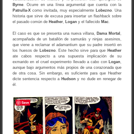
Byrne
. Ocurre en una línea argumental que cuenta con la
Patrulla-X
como invitada, muy especialmente
Lobezno
. Una
historia que sirve de excusa para insertar un flashback sobre
el pasado común de
Heather
,
Logan
y el fallecido
Mac
.
El caso es que se presenta una nueva villana,
Dama Mortal
,
acompañada de un batallón de samuráis y ninjas asesinos,
que viene a reclamar el adamantium que su padre insertó en
los huesos de
Lobezno
. Este hecho sirve para que
Heather
ate cabos respecto a una supuesta implicación de su
exmarido en el cruel experimento llevado a cabo con
Logan
,
aunque bajo argumentos más propios de una corazonada que
de otra cosa. Sin embargo, es suficiente para que Heather
dicte sentencia respecto a
Hudson
y no dude en renegar de
él.
Save