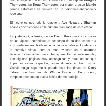
decide seguirlo con la complicidad de su ya esposo
Douglas
Thompson
. Un
Doug Thompson
, por cierto, a quien
Mantlo
parece esforzarse en convertir en un personaje antipático y
repelente.
El hecho es que todo lo relativo a
Ave Nevada
y
Shaman
acaba convirtiéndose en la primera gran saga de esta etapa.
Es justo aquí, además, donde
David Ross
pasa a ocuparse
de los lápices, notándose un descenso de calidad respecto a
sus predecesores. Nada especialmente notable en lo relativo a
la narrativa visual, pero sí más evidente en el apartado
técnico. La verdad es que su trabajo resulta bastante irregular,
con algunas páginas muy conseguidas y otras en las que
flojea en varios aspectos, especialmente en los rostros.
Quizás salga algo mejor parado bajo las tintas de
Gerry
Talaoc
que bajo las de
Whilce Portacio
. Pero bueno,
tampoco creo que se pueda hablar de mal trabajo.