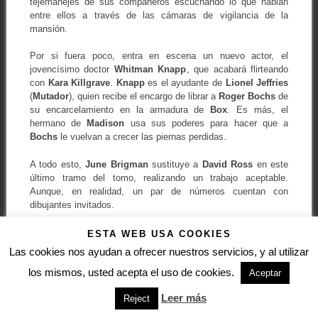
tejemanejes de sus compañeros escuchando lo que hablan
entre ellos a través de las cámaras de vigilancia de la
mansión.
Por si fuera poco, entra en escena un nuevo actor, el
jovencísimo doctor
Whitman Knapp
, que acabará flirteando
con
Kara Killgrave
.
Knapp
es el ayudante de
Lionel Jeffries
(
Mutador
), quien recibe el encargo de librar a
Roger Bochs
de
su encarcelamiento en la armadura de
Box
. Es más, el
hermano de
Madison
usa sus poderes para hacer que a
Bochs
le vuelvan a crecer las piernas perdidas.
A todo esto,
June Brigman
sustituye a
David Ross
en este
último tramo del tomo, realizando un trabajo aceptable.
Aunque, en realidad, un par de números cuentan con
dibujantes invitados.
Uno de ellos es un fill-in dibujado a varias manos que cuenta
ESTA WEB USA COOKIES
una historia en solitario de
Vindicadora
. Un relato de ciencia
Las cookies nos ayudan a ofrecer nuestros servicios, y al utilizar
ficción sobre unas semillas extraterrestres que convierten a la
los mismos, usted acepta el uso de cookies.
gente en árboles andantes. El otro número está dibujado por
Aceptar
Terry Shoemaker
.
Leer más
Reject