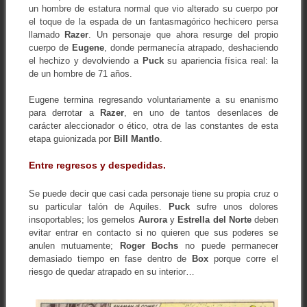
un hombre de estatura normal que vio alterado su cuerpo por
el toque de la espada de un fantasmagórico hechicero persa
llamado
Razer
. Un personaje que ahora resurge del propio
cuerpo de
Eugene
, donde permanecía atrapado, deshaciendo
el hechizo y devolviendo a
Puck
su apariencia física real: la
de un hombre de 71 años.
Eugene termina regresando voluntariamente a su enanismo
para derrotar a
Razer
, en uno de tantos desenlaces de
carácter aleccionador o ético, otra de las constantes de esta
etapa guionizada por
Bill Mantlo
.
Entre regresos y despedidas.
Se puede decir que casi cada personaje tiene su propia cruz o
su particular talón de Aquiles.
Puck
sufre unos dolores
insoportables; los gemelos
Aurora
y
Estrella del Norte
deben
evitar entrar en contacto si no quieren que sus poderes se
anulen mutuamente;
Roger Bochs
no puede permanecer
demasiado tiempo en fase dentro de
Box
porque corre el
riesgo de quedar atrapado en su interior…