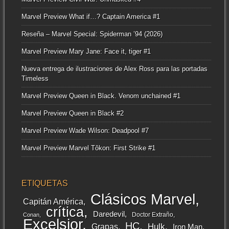
Marvel Preview What if…? Captain America #1
Reseña – Marvel Special: Spiderman ’94 (2026)
Marvel Preview Mary Jane: Face it, tiger #1
Nueva entrega de ilustraciones de Alex Ross para las portadas
Timeless
Marvel Preview Queen in Black. Venom unchained #1
Marvel Preview Queen in Black #2
Marvel Preview Wade Wilson: Deadpool #7
Marvel Preview Marvel Tôkon: First Strike #1
ETIQUETAS
Clásicos Marvel
Capitán América
crítica
Daredevil
Doctor Extraño
Conan
Excelsior
HC
Grapas
Hulk
Iron Man