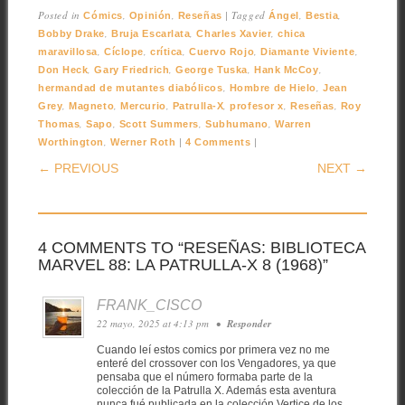
Posted in
,
,
|
Tagged
,
,
Cómics
Opinión
Reseñas
Ángel
Bestia
,
,
,
Bobby Drake
Bruja Escarlata
Charles Xavier
chica
,
,
,
,
,
maravillosa
Cíclope
crítica
Cuervo Rojo
Diamante Viviente
,
,
,
,
Don Heck
Gary Friedrich
George Tuska
Hank McCoy
,
,
hermandad de mutantes diabólicos
Hombre de Hielo
Jean
,
,
,
,
,
,
Grey
Magneto
Mercurio
Patrulla-X
profesor x
Reseñas
Roy
,
,
,
,
Thomas
Sapo
Scott Summers
Subhumano
Warren
,
|
|
Worthington
Werner Roth
4 Comments
POST NAVIGATION
← PREVIOUS
NEXT →
4 COMMENTS TO “RESEÑAS: BIBLIOTECA
MARVEL 88: LA PATRULLA-X 8 (1968)”
FRANK_CISCO
22 mayo, 2025 at 4:13 pm
•
Responder
Cuando leí estos comics por primera vez no me
enteré del crossover con los Vengadores, ya que
pensaba que el número formaba parte de la
colección de la Patrulla X. Además esta aventura
nunca fué publicada en la colección Vertice de los