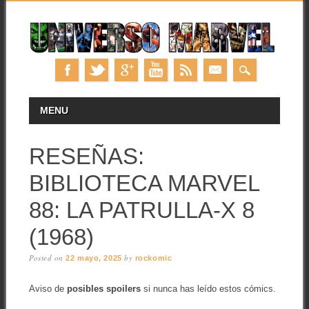
Skip
MAIN MENU
MENU
to
content
RESEÑAS:
BIBLIOTECA MARVEL
88: LA PATRULLA-X 8
(1968)
Posted on
by
22 mayo, 2025
rockomic
Aviso de
posibles spoilers
si nunca has leído estos cómics.