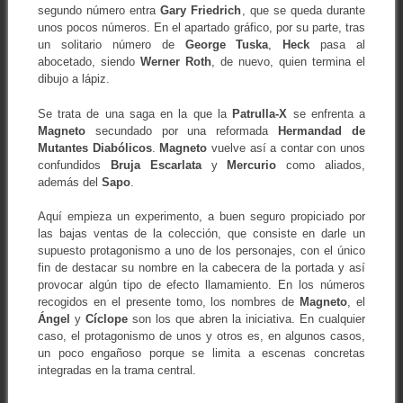
segundo número entra
Gary Friedrich
, que se queda durante
unos pocos números. En el apartado gráfico, por su parte, tras
un solitario número de
George
Tuska
,
Heck
pasa al
abocetado, siendo
Werner Roth
, de nuevo, quien termina el
dibujo a lápiz.
Se trata de una saga en la que la
Patrulla-X
se enfrenta a
Magneto
secundado por una reformada
Hermandad de
Mutantes Diabólicos
.
Magneto
vuelve así a contar con unos
confundidos
Bruja Escarlata
y
Mercurio
como aliados,
además del
Sapo
.
Aquí empieza un experimento, a buen seguro propiciado por
las bajas ventas de la colección, que consiste en darle un
supuesto protagonismo a uno de los personajes, con el único
fin de destacar su nombre en la cabecera de la portada y así
provocar algún tipo de efecto llamamiento. En los números
recogidos en el presente tomo, los nombres de
Magneto
, el
Ángel
y
Cíclope
son los que abren la iniciativa. En cualquier
caso, el protagonismo de unos y otros es, en algunos casos,
un poco engañoso porque se limita a escenas concretas
integradas en la trama central.