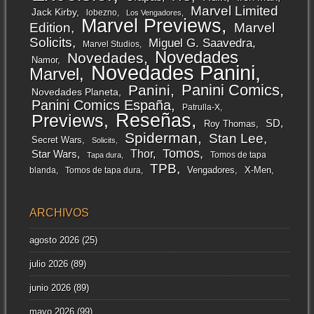
Marvel Limited
Jack Kirby
lobezno
Los Vengadores
Marvel Previews
Edition
Marvel
Solicits
Miguel G. Saavedra
Marvel Studios
Novedades
Novedades
Namor
Novedades Panini
Marvel
Panini Comics
Panini
Novedades Planeta
Panini Comics España
Patrulla-X
Reseñas
Previews
SD
Roy Thomas
Spiderman
Stan Lee
Secret Wars
Solicits
Tomos
Thor
Star Wars
Tomos de tapa
Tapa dura
TPB
Vengadores
X-Men
blanda
Tomos de tapa dura
ARCHIVOS
agosto 2026
(25)
julio 2026
(89)
junio 2026
(89)
mayo 2026
(99)