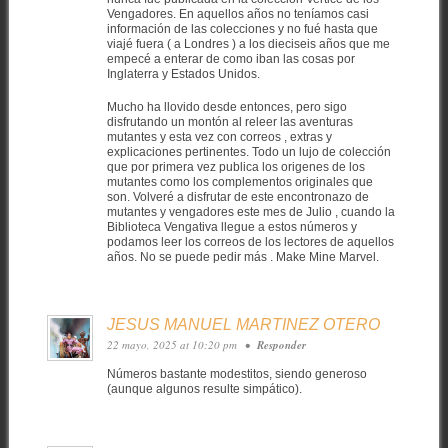
Vengadores. En aquellos años no teníamos casi
información de las colecciones y no fué hasta que
viajé fuera ( a Londres ) a los dieciseis años que me
empecé a enterar de como iban las cosas por
Inglaterra y Estados Unidos.
Mucho ha llovido desde entonces, pero sigo
disfrutando un montón al releer las aventuras
mutantes y esta vez con correos , extras y
explicaciones pertinentes. Todo un lujo de colección
que por primera vez publica los origenes de los
mutantes como los complementos originales que
son. Volveré a disfrutar de este encontronazo de
mutantes y vengadores este mes de Julio , cuando la
Biblioteca Vengativa llegue a estos números y
podamos leer los correos de los lectores de aquellos
años. No se puede pedir más . Make Mine Marvel.
JESUS MANUEL MARTINEZ OTERO
22 mayo, 2025 at 10:20 pm
•
Responder
Números bastante modestitos, siendo generoso
(aunque algunos resulte simpático).