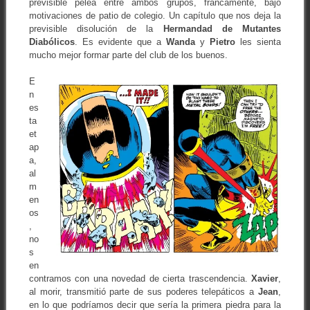
previsible pelea entre ambos grupos, francamente, bajo
motivaciones de patio de colegio. Un capítulo que nos deja la
previsible disolución de la
Hermandad de Mutantes
Diabólicos
. Es evidente que a
Wanda
y
Pietro
les sienta
mucho mejor formar parte del club de los buenos.
E
n
es
ta
et
ap
a,
al
m
en
os
,
no
s
en
contramos con una novedad de cierta trascendencia.
Xavier
,
al morir, transmitió parte de sus poderes telepáticos a
Jean
,
en lo que podríamos decir que sería la primera piedra para la