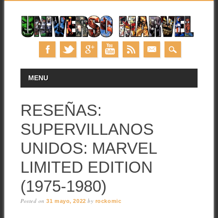
Skip
MAIN MENU
MENU
to
content
RESEÑAS:
SUPERVILLANOS
UNIDOS: MARVEL
LIMITED EDITION
(1975-1980)
Posted on
by
31 mayo, 2022
rockomic