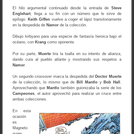
El hilo argumental continuado desde la entrada de
Steve
Englehart
, llega a su fin con un número que le sirve de
epílogo.
Keith Giffen
vuelve a coger el lápiz transitoriamente
en la despedida de
Namor
de la colección.
Dibujo kirbyano para una especie de fantasía heroica bajo el
océano, con
Krang
como oponente.
Por su parte,
Muerte
tira la toalla en su intento de alianza,
dando cura al pueblo atlante y mostrando sus respetos a
Namor
.
Un segundo crossover marca la despedida del
Doctor Muerte
de la colección, lo mismo que de
Bill Mantlo
y
Bob Hall
.
Aprovechando que
Mantlo
también guionizaba la serie de los
Campeones
, el autor aprovechó para realizar un cruce entre
ambas colecciones.
En esta
ocasión
es
Magneto
quien