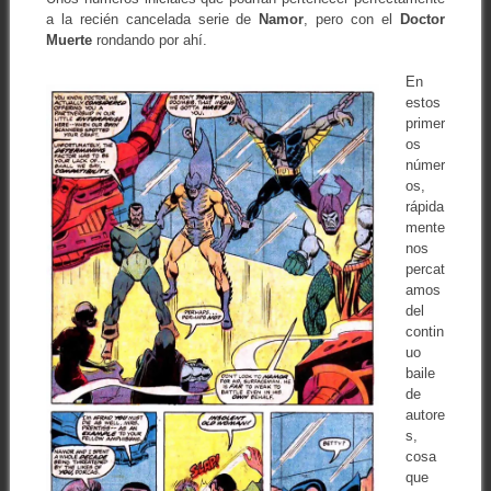
a la recién cancelada serie de
Namor
, pero con el
Doctor
Muerte
rondando por ahí.
En
estos
primer
os
númer
os,
rápida
mente
nos
percat
amos
del
contin
uo
baile
de
autore
s,
cosa
que