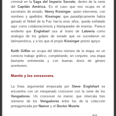
criminal en la
Saga del Imperio Secreto
, dentro de la serie
del
Capitán América
. En el caso que nos ocupa es el
secretario de estado,
Henry Kissinger
, quien interviene, con
nombres y apellidos.
Kissinger
, que paradójicamente había
ganado el Nobel de la Paz hacía unos años, queda señalado
aquí como colaboracionista y blanqueador de tiranías. Parece
evidente que
Englehart
usa al tirano de
Latveria
como
analogía de los golpes de estado que se sucedieron en
latinoamérica, y a los que el propio
Kissinger
prestó apoyo.
Keith Giffen
se ocupa del último número de la etapa, en un
correcto trabajo gráfico, completando, en conjunto, una etapa
bastante entretenida y con buenas dosis de género
aventurero.
Mantlo y los crossovers.
La línea argumental empezada por
Steve Englehart
se
encuentra con un inesperado crossover con la serie de los
Vengadores
. Un crossover no menor, que intercala tres
números de los
Vengadores
entre los de la colección
protagonizada por
Namor
y el
Doctor Muerte
.
Bill