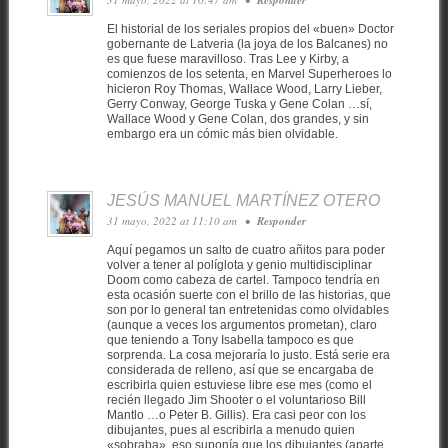
El historial de los seriales propios del «buen» Doctor
gobernante de Latveria (la joya de los Balcanes) no
es que fuese maravilloso. Tras Lee y Kirby, a
comienzos de los setenta, en Marvel Superheroes lo
hicieron Roy Thomas, Wallace Wood, Larry Lieber,
Gerry Conway, George Tuska y Gene Colan …sí,
Wallace Wood y Gene Colan, dos grandes, y sin
embargo era un cómic más bien olvidable.
JESÚS MANUEL MARTÍNEZ OTERO
31 mayo, 2022 at 11:10 am
•
Responder
Aquí pegamos un salto de cuatro añitos para poder
volver a tener al políglota y genio multidisciplinar
Doom como cabeza de cartel. Tampoco tendría en
esta ocasión suerte con el brillo de las historias, que
son por lo general tan entretenidas como olvidables
(aunque a veces los argumentos prometan), claro
que teniendo a Tony Isabella tampoco es que
sorprenda. La cosa mejoraría lo justo. Está serie era
considerada de relleno, así que se encargaba de
escribirla quien estuviese libre ese mes (como el
recién llegado Jim Shooter o el voluntarioso Bill
Mantlo …o Peter B. Gillis). Era casi peor con los
dibujantes, pues al escribirla a menudo quien
«sobraba», eso suponía que los dibujantes (aparte