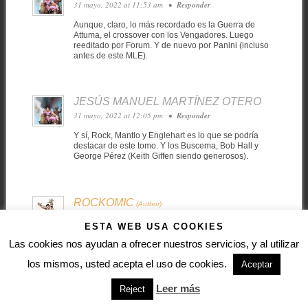
31 mayo, 2022 at 11:53 am
•
Responder
Aunque, claro, lo más recordado es la Guerra de
Attuma, el crossover con los Vengadores. Luego
reeditado por Forum. Y de nuevo por Panini (incluso
antes de este MLE).
JESÚS MANUEL MARTÍNEZ OTERO
31 mayo, 2022 at 12:05 pm
•
Responder
Y sí, Rock, Mantlo y Englehart es lo que se podría
destacar de este tomo. Y los Buscema, Bob Hall y
George Pérez (Keith Giffen siendo generosos).
ROCKOMIC
31 mayo, 2022 at 6:58 pm
•
Responder
ESTA WEB USA COOKIES
Gracias, Suso.
Las cookies nos ayudan a ofrecer nuestros servicios, y al utilizar
Buen resumen, como siempre. Y creo que
coincidimos en todo.
los mismos, usted acepta el uso de cookies.
Aceptar
Por cierto, con éste, llego a los 100 tomos
Leer más
Reject
reseñados.