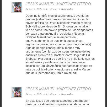
JESÚS MANUEL MARTÍNEZ OTERO
31 mayo, 2022 at 11:25 am
•
Responder
Doom no tendría mucha suerte en sus aventuras
propias (salvo que cuentes Emperador Doom, la
novela gráfica de David Michelinie y un muy digno
Bob Hall sobre ideas de Jim Shooter como tal, en
vez de como una novela gráfica de Los Vengadores,
pensada para un Anual y reciclada a Novelas
Gráficas Marvel porque se emperraron
equivocadamente en que tenía que salir con
regularidad matemática, como una colección más).
Algo de pedigrí conseguiría al menos muy
tardíamente (comienzos del segundo lustro de los
dosmiles creo) con el Doctor Doom: Origen de Ed
Brubaker (y a pesar de que Bru no brilla tanto con los
superhéroes y similares como con otras cosas,
incluso su Capitán América podríamos decir que va
más de politica-ficción y espionaje al estilo Marvel
que de superhéroes) y Pablo Raimundi.
JESÚS MANUEL MARTÍNEZ OTERO
31 mayo, 2022 at 11:36 am
•
Responder
En este lustro que duró la cabecera, Jim Shooter
pasó de novato en la compañia contratado como