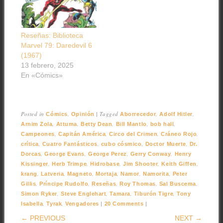
Reseñas: Biblioteca
Marvel 79: Daredevil 6
(1967)
13 febrero, 2025
En «Cómics»
Posted in
,
|
Tagged
,
,
Cómics
Opinión
Aborrecedor
Adolf Hitler
,
,
,
,
,
Arnim Zola
Attuma
Betty Dean
Bill Mantlo
bob hall
,
,
,
,
Campeones
Capitán América
Circo del Crimen
Cráneo Rojo
,
,
,
,
crítica
Cuatro Fantásticos
cubo cósmico
Doctor Muerte
Dr.
,
,
,
,
Dorcas
George Evans
George Perez
Gerry Conway
Henry
,
,
,
,
,
Kissinger
Herb Trimpe
Hidrobase
Jim Shooter
Keith Giffen
,
,
,
,
,
,
krang
Latveria
Magneto
Mortaja
Namor
Namorita
Peter
,
,
,
,
,
Gillis
Príncipe Rudolfo
Reseñas
Roy Thomas
Sal Buscema
,
,
,
,
Simon Ryker
Steve Englehart
Tamara
Tiburón Tigre
Tony
,
,
|
|
Isabella
Tyrak
Vengadores
20 Comments
POST NAVIGATION
← PREVIOUS
NEXT →