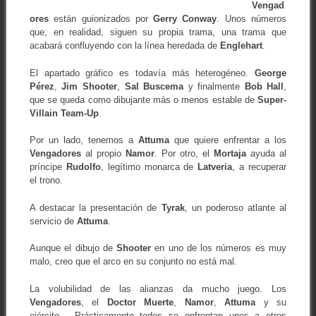
Vengad
ores
están guionizados por
Gerry Conway
. Unos números
que, en realidad, siguen su propia trama, una trama que
acabará confluyendo con la línea heredada de
Englehart
.
El apartado gráfico es todavía más heterogéneo.
George
Pérez
,
Jim Shooter
,
Sal Buscema
y finalmente
Bob Hall
,
que se queda como dibujante más o menos estable de
Super-
Villain Team-Up
.
Por un lado, tenemos a
Attuma
que quiere enfrentar a los
Vengadores
al propio
Namor
. Por otro, el
Mortaja
ayuda al
príncipe
Rudolfo
, legítimo monarca de
Latveria
, a recuperar
el trono.
A destacar la presentación de
Tyrak
, un poderoso atlante al
servicio de
Attuma
.
Aunque el dibujo de
Shooter
en uno de los números es muy
malo, creo que el arco en su conjunto no está mal.
La volubilidad de las alianzas da mucho juego. Los
Vengadores
, el
Doctor Muerte
,
Namor
,
Attuma
y su
ejército… Prácticamente todos se enfrentan unos a otros