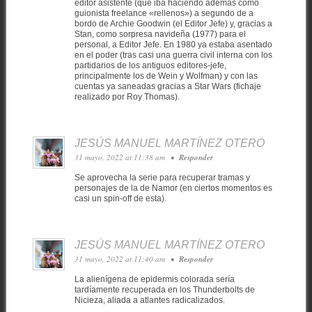
editor asistente (que iba haciendo además como
guionista freelance «rellenos») a segundo de a
bordo de Archie Goodwin (el Editor Jefe) y, gracias a
Stan, como sorpresa navideña (1977) para el
personal, a Editor Jefe. En 1980 ya estaba asentado
en el poder (tras casi una guerra civil interna con los
partidarios de los antiguos editores-jefe,
principalmente los de Wein y Wolfman) y con las
cuentas ya saneadas gracias a Star Wars (fichaje
realizado por Roy Thomas).
JESÚS MANUEL MARTÍNEZ OTERO
31 mayo, 2022 at 11:38 am
•
Responder
Se aprovecha la serie para recuperar tramas y
personajes de la de Namor (en ciertos momentos es
casi un spin-off de esta).
JESÚS MANUEL MARTÍNEZ OTERO
31 mayo, 2022 at 11:40 am
•
Responder
La alienígena de epidermis colorada sería
tardíamente recuperada en los Thunderbolts de
Nicieza, aliada a atlantes radicalizados.