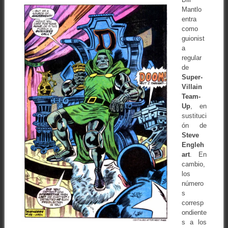
Mantlo
entra
como
guionist
a
regular
de
Super-
Villain
Team-
Up
, en
sustituci
ón de
Steve
Engleh
art
. En
cambio,
los
número
s
corresp
ondiente
s a los