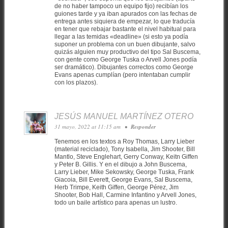
de no haber tampoco un equipo fijo) recibían los
guiones tarde y ya iban apurados con las fechas de
entrega antes siquiera de empezar, lo que traducía
en tener que rebajar bastante el nivel habitual para
llegar a las temidas «deadline» (si esto ya podía
suponer un problema con un buen dibujante, salvo
quizás alguien muy productivo del tipo Sal Buscema,
con gente como George Tuska o Arvell Jones podía
ser dramático). Dibujantes correctos como George
Evans apenas cumplían (pero intentaban cumplir
con los plazos).
JESÚS MANUEL MARTÍNEZ OTERO
31 mayo, 2022 at 11:15 am
•
Responder
Tenemos en los textos a Roy Thomas, Larry Lieber
(material reciclado), Tony Isabella, Jim Shooter, Bill
Mantlo, Steve Englehart, Gerry Conway, Keitn Giffen
y Peter B. Gillis. Y en el dibujo a John Buscema,
Larry Lieber, Mike Sekowsky, George Tuska, Frank
Giacoia, Bill Everett, George Evans, Sal Buscema,
Herb Trimpe, Keith Giffen, George Pérez, Jim
Shooter, Bob Hall, Carmine Infantino y Arvell Jones,
todo un baile artístico para apenas un lustro.