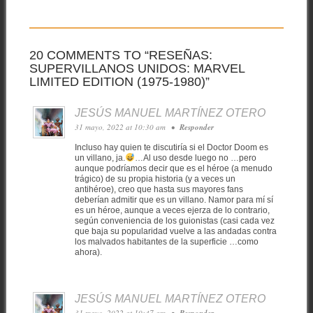
20 COMMENTS TO “RESEÑAS:
SUPERVILLANOS UNIDOS: MARVEL
LIMITED EDITION (1975-1980)”
JESÚS MANUEL MARTÍNEZ OTERO
31 mayo, 2022 at 10:30 am
•
Responder
Incluso hay quien te discutiría si el Doctor Doom es
un villano, ja.
…Al uso desde luego no …pero
aunque podríamos decir que es el héroe (a menudo
trágico) de su propia historia (y a veces un
antihéroe), creo que hasta sus mayores fans
deberían admitir que es un villano. Namor para mí sí
es un héroe, aunque a veces ejerza de lo contrario,
según conveniencia de los guionistas (casi cada vez
que baja su popularidad vuelve a las andadas contra
los malvados habitantes de la superficie …como
ahora).
JESÚS MANUEL MARTÍNEZ OTERO
31 mayo, 2022 at 10:47 am
•
Responder