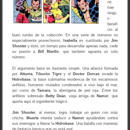
no
trae
ningú
n
benefi
cio al
buen rumbo de la colección. En una serie de números no
especialmente provechosos,
Isabella
es sustituido por
Jim
Shooter
y éste, sin tiempo para desarrollar apenas nada, cede
su puesto a
Bill Mantlo
, que también aguanta un solo
número.
El argumento base es bastante simple. Una alianza formada
por
Attuma
,
Tiburón Tigre
y el
Doctor Dorcas
invade la
Hidrobase
, la base submarina residencia de los escamosos
anfibios, humanos mutados condenados a vivir bajo el mar,
así como de
Tamara
, la alienígena de piel roja. Entre los
anfibios sobresale
Betty Dean
, vieja amiga de
Namor
, que
aporta aquí el ingrediente trágico.
Jim Shooter
, al menos, logra trabajar un guion con más
chicha.
Muerte
intenta seducir a
Namor
ayudándolo contra
sus enemigos a liberar la
Hidrobase
. Una batalla con maneras
de fantasía heroica que no está mal.