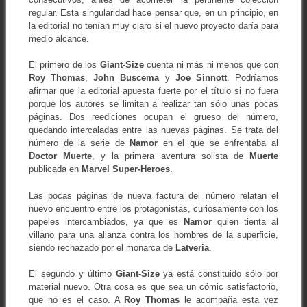
regular. Esta singularidad hace pensar que, en un principio, en
la editorial no tenían muy claro si el nuevo proyecto daría para
medio alcance.
El primero de los
Giant-Size
cuenta ni más ni menos que con
Roy Thomas
,
John Buscema
y
Joe Sinnott
. Podríamos
afirmar que la editorial apuesta fuerte por el título si no fuera
porque los autores se limitan a realizar tan sólo unas pocas
páginas. Dos reediciones ocupan el grueso del número,
quedando intercaladas entre las nuevas páginas. Se trata del
número de la serie de
Namor
en el que se enfrentaba al
Doctor Muerte
, y la primera aventura solista de
Muerte
publicada en
Marvel Super-Heroes
.
Las pocas páginas de nueva factura del número relatan el
nuevo encuentro entre los protagonistas, curiosamente con los
papeles intercambiados, ya que es
Namor
quien tienta al
villano para una alianza contra los hombres de la superficie,
siendo rechazado por el monarca de
Latveria
.
El segundo y último
Giant-Size
ya está constituido sólo por
material nuevo. Otra cosa es que sea un cómic satisfactorio,
que no es el caso. A
Roy Thomas
le acompaña esta vez