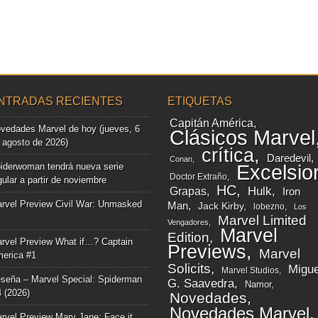
NTRADAS RECIENTES
ETIQUETAS
Capitán América
vedades Marvel de hoy (jueves, 6
Clásicos Marvel
 agosto de 2026)
crítica
Daredevil
Conan
iderwoman tendrá nueva serie
Excelsio
Doctor Extraño
gular a partir de noviembre
HC
Grapas
Hulk
Iron
rvel Preview Civil War: Unmasked
Man
Jack Kirby
lobezno
Los
Marvel Limited
Vengadores
Marvel
Edition
rvel Preview What if…? Captain
Previews
Marvel
erica #1
Solicits
Migue
Marvel Studios
seña – Marvel Special: Spiderman
G. Saavedra
Namor
4 (2026)
Novedades
Novedades Marvel
rvel Preview Mary Jane: Face it,