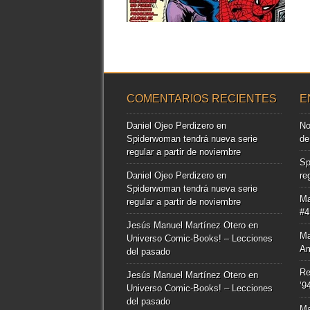
▶
COMENTARIOS RECIENTES
E
Daniel Ojeo Perdizero
en
No
Spiderwoman tendrá nueva serie
de
regular a partir de noviembre
Sp
Daniel Ojeo Perdizero
en
re
Spiderwoman tendrá nueva serie
Ma
regular a partir de noviembre
#4
Jesús Manuel Martínez Otero
en
Ma
Universo Comic-Books! – Lecciones
Am
del pasado
Re
Jesús Manuel Martínez Otero
en
’9
Universo Comic-Books! – Lecciones
del pasado
Ma