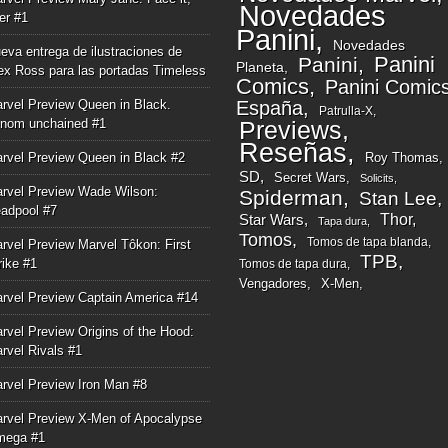
Novedades
ger #1
Panini
Novedades
eva entrega de ilustraciones de
Panini
Panini
Planeta
ex Ross para las portadas Timeless
Comics
Panini Comic
rvel Preview Queen in Black.
España
Patrulla-X
nom unchained #1
Previews
Reseñas
rvel Preview Queen in Black #2
Roy Thomas
SD
Secret Wars
Solicits
rvel Preview Wade Wilson:
Spiderman
Stan Lee
adpool #7
Thor
Star Wars
Tapa dura
Tomos
Tomos de tapa blanda
rvel Preview Marvel Tôkon: First
TPB
rike #1
Tomos de tapa dura
Vengadores
X-Men
rvel Preview Captain America #14
rvel Preview Origins of the Hood:
rvel Rivals #1
rvel Preview Iron Man #8
rvel Preview X-Men of Apocalypse
mega #1