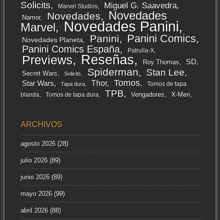
Solicits
Miguel G. Saavedra
Marvel Studios
Novedades
Novedades
Namor
Novedades Panini
Marvel
Panini Comics
Panini
Novedades Planeta
Panini Comics España
Patrulla-X
Reseñas
Previews
SD
Roy Thomas
Spiderman
Stan Lee
Secret Wars
Solicits
Tomos
Thor
Star Wars
Tomos de tapa
Tapa dura
TPB
Vengadores
X-Men
blanda
Tomos de tapa dura
ARCHIVOS
agosto 2026
(28)
julio 2026
(89)
junio 2026
(89)
mayo 2026
(99)
abril 2026
(88)