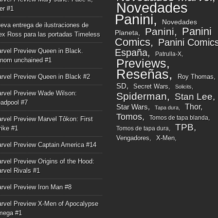
Novedades
ger #1
Panini
Novedades
eva entrega de ilustraciones de
Panini
Panini
Planeta
ex Ross para las portadas Timeless
Comics
Panini Comic
rvel Preview Queen in Black.
España
Patrulla-X
nom unchained #1
Previews
Reseñas
rvel Preview Queen in Black #2
Roy Thomas
SD
Secret Wars
Solicits
rvel Preview Wade Wilson:
Spiderman
Stan Lee
adpool #7
Thor
Star Wars
Tapa dura
Tomos
Tomos de tapa blanda
rvel Preview Marvel Tôkon: First
TPB
rike #1
Tomos de tapa dura
Vengadores
X-Men
rvel Preview Captain America #14
rvel Preview Origins of the Hood:
rvel Rivals #1
rvel Preview Iron Man #8
rvel Preview X-Men of Apocalypse
mega #1