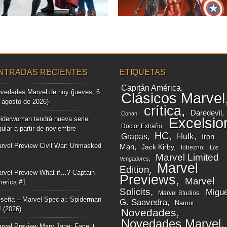
▶
▶
NTRADAS RECIENTES
ETIQUETAS
Capitán América
vedades Marvel de hoy (jueves, 6
Clásicos Marvel
 agosto de 2026)
crítica
Daredevil
Conan
iderwoman tendrá nueva serie
Excelsio
Doctor Extraño
gular a partir de noviembre
HC
Grapas
Hulk
Iron
rvel Preview Civil War: Unmasked
Man
Jack Kirby
lobezno
Los
Marvel Limited
Vengadores
Marvel
Edition
rvel Preview What if…? Captain
Previews
Marvel
erica #1
Solicits
Migue
Marvel Studios
seña – Marvel Special: Spiderman
G. Saavedra
Namor
4 (2026)
Novedades
Novedades Marvel
rvel Preview Mary Jane: Face it,