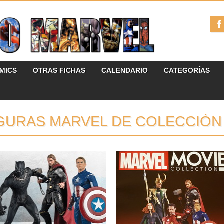
ÓMICS
OTRAS FICHAS
CALENDARIO
CATEGORÍAS
GURAS MARVEL DE COLECCIÓN
31.08.18
18.12.17
ALTAYA AMPLÍA EL PLAZO
MARVEL MOVIE
PARA LA SUSCRIPCIÓN
COLLECTION LLEGA A
PREFERENTE A MARVEL
ESPAÑA
MOVIE COLLECTION
Eaglemoss es una conocida empresa
dedicada a la creación y venta...
La promoción especial que ha puesto en
marcha la editorial Altaya...