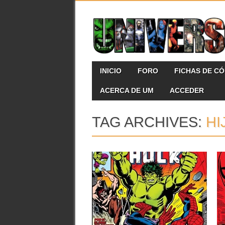
Skip
MAIN MENU
INICIO
FORO
FICHAS DE C
to
content
ACERCA DE UM
ACCEDER
TAG ARCHIVES:
HI
16.01.24
RESEÑAS: MARVEL
TEAM-UP: OMNIGOLD 3:
«¡PESADILLA EN NUEVO
MÉXICO!» (1976-1977)
Tercer tomo recopilatorio de la colección
con héroe invitado por excelencia,...