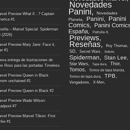
Novedades
Panini
Novedades
rvel Preview What if…? Captain
Panini
Panini
erica #1
Planeta
Comics
Panini Comic
seña – Marvel Special: Spiderman
España
Patrulla-X
4 (2026)
Previews
Reseñas
rvel Preview Mary Jane: Face it,
Roy Thomas
ger #1
SD
Secret Wars
Solicits
Spiderman
Stan Lee
eva entrega de ilustraciones de
Thor
Star Wars
Tapa dura
ex Ross para las portadas Timeless
Tomos
Tomos de tapa blanda
TPB
rvel Preview Queen in Black.
Tomos de tapa dura
nom unchained #1
Vengadores
X-Men
rvel Preview Queen in Black #2
rvel Preview Wade Wilson:
adpool #7
rvel Preview Marvel Tôkon: First
rike #1