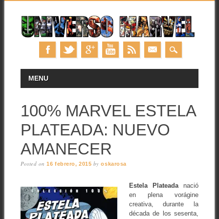
Skip
MAIN MENU
MENU
to
content
100% MARVEL ESTELA
PLATEADA: NUEVO
AMANECER
Posted on
by
16 febrero, 2015
oskarosa
Estela Plateada
nació
en plena vorágine
creativa, durante la
década de los sesenta,