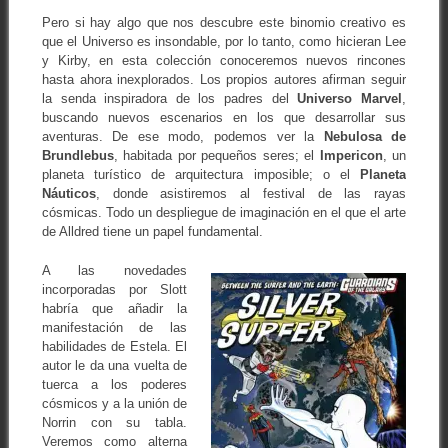
Pero si hay algo que nos descubre este binomio creativo es
que el Universo es insondable, por lo tanto, como hicieran Lee
y Kirby, en esta colección conoceremos nuevos rincones
hasta ahora inexplorados. Los propios autores afirman seguir
la senda inspiradora de los padres del
Universo Marvel
,
buscando nuevos escenarios en los que desarrollar sus
aventuras. De ese modo, podemos ver la
Nebulosa de
Brundlebus
, habitada por pequeños seres; el
Impericon
, un
planeta turístico de arquitectura imposible; o el
Planeta
Náuticos
, donde asistiremos al festival de las rayas
cósmicas. Todo un despliegue de imaginación en el que el arte
de Alldred tiene un papel fundamental.
A las novedades
incorporadas por Slott
habría que añadir la
manifestación de las
habilidades de Estela. El
autor le da una vuelta de
tuerca a los poderes
cósmicos y a la unión de
Norrin con su tabla.
Veremos como alterna