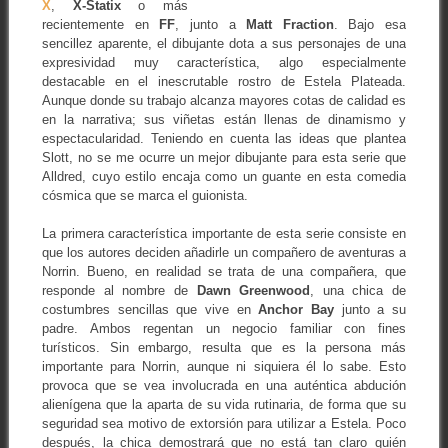
X
,
X-Statix
o más
recientemente en
FF
, junto a
Matt Fraction
. Bajo esa
sencillez aparente, el dibujante dota a sus personajes de una
expresividad muy característica, algo especialmente
destacable en el inescrutable rostro de Estela Plateada.
Aunque donde su trabajo alcanza mayores cotas de calidad es
en la narrativa; sus viñetas están llenas de dinamismo y
espectacularidad. Teniendo en cuenta las ideas que plantea
Slott, no se me ocurre un mejor dibujante para esta serie que
Alldred, cuyo estilo encaja como un guante en esta comedia
cósmica que se marca el guionista.
La primera característica importante de esta serie consiste en
que los autores deciden añadirle un compañero de aventuras a
Norrin. Bueno, en realidad se trata de una compañera, que
responde al nombre de
Dawn Greenwood
, una chica de
costumbres sencillas que vive en
Anchor Bay
junto a su
padre. Ambos regentan un negocio familiar con fines
turísticos. Sin embargo, resulta que es la persona más
importante para Norrin, aunque ni siquiera él lo sabe. Esto
provoca que se vea involucrada en una auténtica abdución
alienígena que la aparta de su vida rutinaria, de forma que su
seguridad sea motivo de extorsión para utilizar a Estela. Poco
después, la chica demostrará que no está tan claro quién