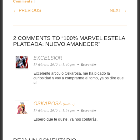
|
Comments
POST NAVIGATION
← PREVIOUS
NEXT →
2 COMMENTS TO “100% MARVEL ESTELA
PLATEADA: NUEVO AMANECER”
EXCELSIOR
17 febrero, 2015 at 1:40 pm
•
Responder
Excelente articulo Oskarosa, me ha picado la
curiosidad y voy a comprarme el tomo, ya os dire que
tal.
OSKAROSA
17 febrero, 2015 at 1:54 pm
•
Responder
Espero que te guste. Ya nos contarás.