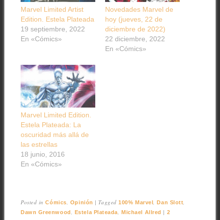
Marvel Limited Artist
Novedades Marvel de
Edition. Estela Plateada
hoy (jueves, 22 de
19 septiembre, 2022
diciembre de 2022)
En «Cómics»
22 diciembre, 2022
En «Cómics»
Marvel Limited Edition.
Estela Plateada: La
oscuridad más allá de
las estrellas
18 junio, 2016
En «Cómics»
Posted in
,
|
Tagged
,
,
Cómics
Opinión
100% Marvel
Dan Slott
,
,
|
Dawn Greenwood
Estela Plateada
Michael Allred
2