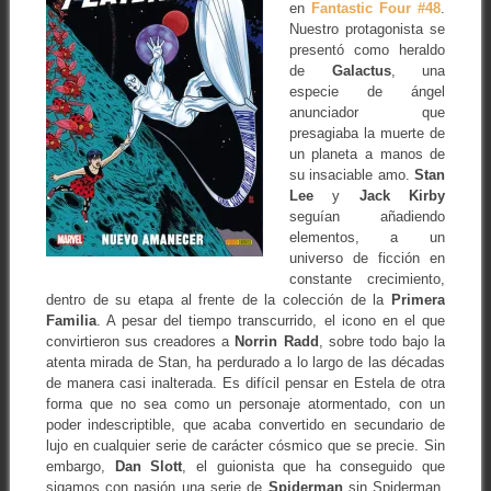
en
Fantastic Four #48
.
Nuestro protagonista se
presentó como heraldo
de
Galactus
, una
especie de ángel
anunciador que
presagiaba la muerte de
un planeta a manos de
su insaciable amo.
Stan
Lee
y
Jack Kirby
seguían añadiendo
elementos, a un
universo de ficción en
constante crecimiento,
dentro de su etapa al frente de la colección de la
Primera
Familia
. A pesar del tiempo transcurrido, el icono en el que
convirtieron sus creadores a
Norrin Radd
, sobre todo bajo la
atenta mirada de Stan, ha perdurado a lo largo de las décadas
de manera casi inalterada. Es difícil pensar en Estela de otra
forma que no sea como un personaje atormentado, con un
poder indescriptible, que acaba convertido en secundario de
lujo en cualquier serie de carácter cósmico que se precie. Sin
embargo,
Dan Slott
, el guionista que ha conseguido que
sigamos con pasión una serie de
Spiderman
sin Spiderman,