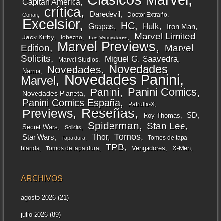
Capitán América
crítica
Daredevil
Doctor Extraño
Conan
Excelsior
HC
Grapas
Hulk
Iron Man
Marvel Limited
Jack Kirby
lobezno
Los Vengadores
Marvel Previews
Edition
Marvel
Solicits
Miguel G. Saavedra
Marvel Studios
Novedades
Novedades
Namor
Novedades Panini
Marvel
Panini Comics
Panini
Novedades Planeta
Panini Comics España
Patrulla-X
Reseñas
Previews
SD
Roy Thomas
Spiderman
Stan Lee
Secret Wars
Solicits
Tomos
Thor
Star Wars
Tomos de tapa
Tapa dura
TPB
Vengadores
X-Men
blanda
Tomos de tapa dura
ARCHIVOS
agosto 2026
(21)
julio 2026
(89)