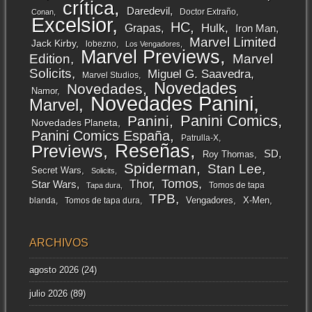
crítica
Daredevil
Doctor Extraño
Conan
Excelsior
HC
Grapas
Hulk
Iron Man
Marvel Limited
Jack Kirby
lobezno
Los Vengadores
Marvel Previews
Edition
Marvel
Solicits
Miguel G. Saavedra
Marvel Studios
Novedades
Novedades
Namor
Novedades Panini
Marvel
Panini Comics
Panini
Novedades Planeta
Panini Comics España
Patrulla-X
Reseñas
Previews
SD
Roy Thomas
Spiderman
Stan Lee
Secret Wars
Solicits
Tomos
Thor
Star Wars
Tomos de tapa
Tapa dura
TPB
Vengadores
X-Men
blanda
Tomos de tapa dura
ARCHIVOS
agosto 2026
(24)
julio 2026
(89)