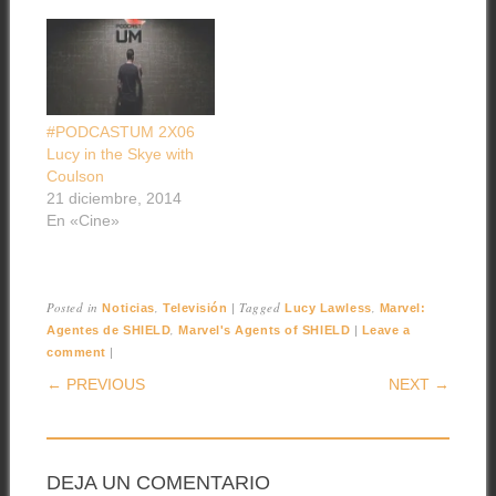
#PODCASTUM 2X06
Lucy in the Skye with
Coulson
21 diciembre, 2014
En «Cine»
Posted in
,
|
Tagged
,
Noticias
Televisión
Lucy Lawless
Marvel:
,
|
Agentes de SHIELD
Marvel's Agents of SHIELD
Leave a
|
comment
POST NAVIGATION
← PREVIOUS
NEXT →
DEJA UN COMENTARIO