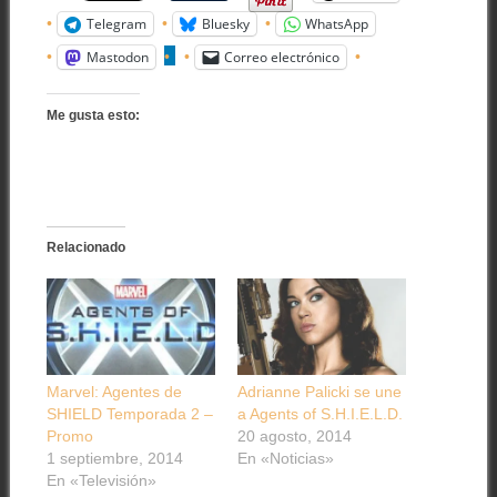
Telegram
Bluesky
WhatsApp
Mastodon
Correo electrónico
Me gusta esto:
Relacionado
Marvel: Agentes de
Adrianne Palicki se une
SHIELD Temporada 2 –
a Agents of S.H.I.E.L.D.
Promo
20 agosto, 2014
1 septiembre, 2014
En «Noticias»
En «Televisión»