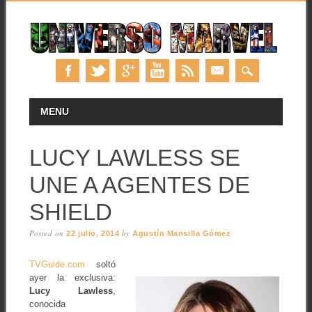
Skip
MAIN MENU
MENU
to
content
LUCY LAWLESS SE
UNE A AGENTES DE
SHIELD
Posted on
by
22 julio, 2014
Agustín Mansilla Gómez
TVGuide.com
soltó
ayer la exclusiva:
Lucy Lawless
,
conocida