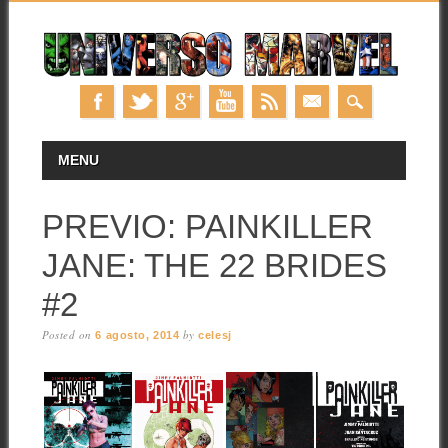
Skip
MAIN MENU
MENU
to
content
PREVIO: PAINKILLER
JANE: THE 22 BRIDES
#2
Posted on
by
6 agosto, 2014
celesj