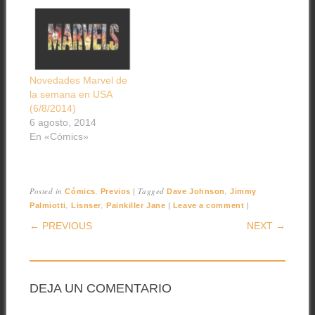
Novedades Marvel de
la semana en USA
(6/8/2014)
6 agosto, 2014
En «Cómics»
Posted in
,
|
Tagged
,
Cómics
Previos
Dave Johnson
Jimmy
,
,
|
|
Palmiotti
Lisnser
Painkiller Jane
Leave a comment
POST NAVIGATION
← PREVIOUS
NEXT →
DEJA UN COMENTARIO