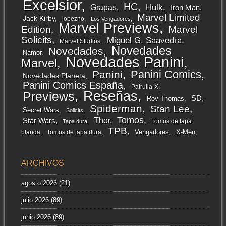
Excelsior
HC
Grapas
Hulk
Iron Man
Marvel Limited
Jack Kirby
lobezno
Los Vengadores
Marvel Previews
Edition
Marvel
Solicits
Miguel G. Saavedra
Marvel Studios
Novedades
Novedades
Namor
Novedades Panini
Marvel
Panini Comics
Panini
Novedades Planeta
Panini Comics España
Patrulla-X
Reseñas
Previews
SD
Roy Thomas
Spiderman
Stan Lee
Secret Wars
Solicits
Tomos
Thor
Star Wars
Tomos de tapa
Tapa dura
TPB
Vengadores
X-Men
blanda
Tomos de tapa dura
ARCHIVOS
agosto 2026
(21)
julio 2026
(89)
junio 2026
(89)