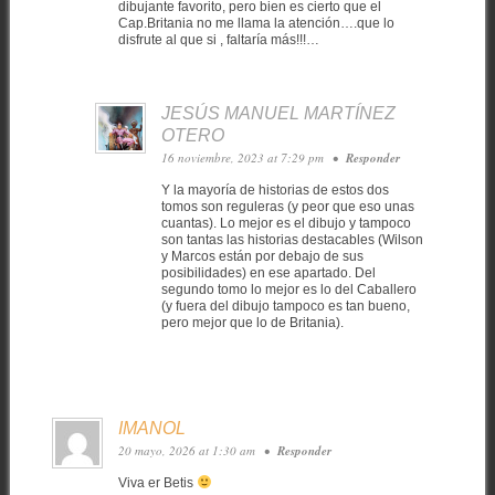
dibujante favorito, pero bien es cierto que el
Cap.Britania no me llama la atención….que lo
disfrute al que si , faltaría más!!!…
JESÚS MANUEL MARTÍNEZ
OTERO
16 noviembre, 2023 at 7:29 pm
•
Responder
Y la mayoría de historias de estos dos
tomos son reguleras (y peor que eso unas
cuantas). Lo mejor es el dibujo y tampoco
son tantas las historias destacables (Wilson
y Marcos están por debajo de sus
posibilidades) en ese apartado. Del
segundo tomo lo mejor es lo del Caballero
(y fuera del dibujo tampoco es tan bueno,
pero mejor que lo de Britania).
IMANOL
20 mayo, 2026 at 1:30 am
•
Responder
Viva er Betis