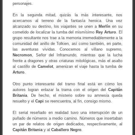
personajes.
En la segunda mitad, quizás la más interesante, nos
acercamos al terreno de la fantasía heroica. Una vez
alcanzado su destino, los viajantes se unen a
Merlín
en su
cometido de localizar la tumba del mismísimo
Rey Arturo
. El
grupo resultante nos trae a la memoria irremediablemente a la
comunidad del anillo de Tolkien, así como también, en parte,
las aventuras vividas. Conocemos al villano supremo,
Necromon
, Señor del Inframundo, mientras que la lucha
frente a dragones y otras criaturas mitológicas, más el asalto
al castillo de
Camelot
, amenizan el viaje hasta la tumba de
Arturo
.
Otro punto interesante del tramo final está en cómo los
autores logran enlazar la trama con el origen del
Capitán
Britania
. De hecho, el misterio sobre su amnesia queda
resuelto y el
Capi
se reencuentra, al fin, consigo mismo.
El serial reseñado en realidad tuvo una interrupción de un
puñado de números a medio camino. Números que insertaban
un par de relatos de origen dedicados, respectivamente, al
Capitán Britania
y al
Caballero Negro
.