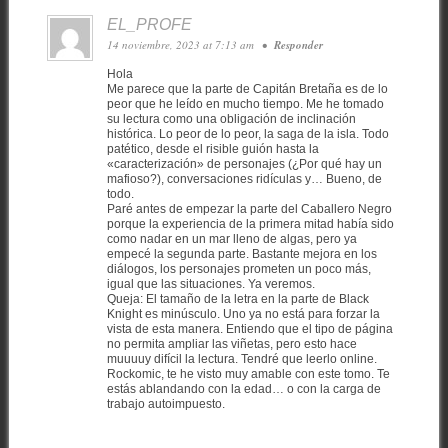
EL_PROFE
14 noviembre, 2023 at 7:13 am
•
Responder
Hola
Me parece que la parte de Capitán Bretaña es de lo
peor que he leído en mucho tiempo. Me he tomado
su lectura como una obligación de inclinación
histórica. Lo peor de lo peor, la saga de la isla. Todo
patético, desde el risible guión hasta la
«caracterización» de personajes (¿Por qué hay un
mafioso?), conversaciones ridículas y… Bueno, de
todo.
Paré antes de empezar la parte del Caballero Negro
porque la experiencia de la primera mitad había sido
como nadar en un mar lleno de algas, pero ya
empecé la segunda parte. Bastante mejora en los
diálogos, los personajes prometen un poco más,
igual que las situaciones. Ya veremos.
Queja: El tamaño de la letra en la parte de Black
Knight es minúsculo. Uno ya no está para forzar la
vista de esta manera. Entiendo que el tipo de página
no permita ampliar las viñetas, pero esto hace
muuuuy difícil la lectura. Tendré que leerlo online.
Rockomic, te he visto muy amable con este tomo. Te
estás ablandando con la edad… o con la carga de
trabajo autoimpuesto.