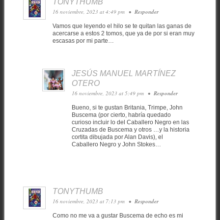
TONYTHUMB
16 noviembre, 2023 at 4:49 pm
•
Responder
Vamos que leyendo el hilo se te quitan las ganas de
acercarse a estos 2 tomos, que ya de por si eran muy
escasas por mi parte…
JESÚS MANUEL MARTÍNEZ
OTERO
16 noviembre, 2023 at 5:49 pm
•
Responder
Bueno, si te gustan Britania, Trimpe, John
Buscema (por cierto, habría quedado
curioso incluir lo del Caballero Negro en las
Cruzadas de Buscema y otros …y la historia
cortita dibujada por Alan Davis), el
Caballero Negro y John Stokes…
TONYTHUMB
16 noviembre, 2023 at 7:13 pm
•
Responder
Como no me va a gustar Buscema de echo es mi