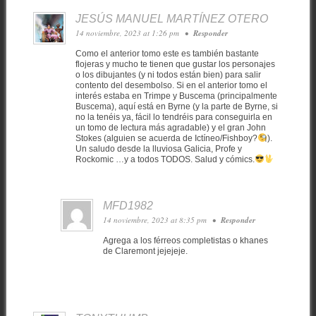
JESÚS MANUEL MARTÍNEZ OTERO
14 noviembre, 2023 at 1:26 pm
•
Responder
Como el anterior tomo este es también bastante
flojeras y mucho te tienen que gustar los personajes
o los dibujantes (y ni todos están bien) para salir
contento del desembolso. Si en el anterior tomo el
interés estaba en Trimpe y Buscema (principalmente
Buscema), aquí está en Byrne (y la parte de Byrne, si
no la tenéis ya, fácil lo tendréis para conseguirla en
un tomo de lectura más agradable) y el gran John
Stokes (alguien se acuerda de Ictíneo/Fishboy?
).
Un saludo desde la lluviosa Galicia, Profe y
Rockomic …y a todos TODOS. Salud y cómics.
MFD1982
14 noviembre, 2023 at 8:35 pm
•
Responder
Agrega a los férreos completistas o khanes
de Claremont jejejeje.