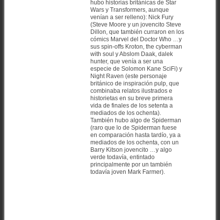
hubo historias británicas de Star
Wars y Transformers, aunque
venían a ser relleno): Nick Fury
(Steve Moore y un jovencito Steve
Dillon, que también curraron en los
cómics Marvel del Doctor Who …y
sus spin-offs Kroton, the cyberman
with soul y Abslom Daak, dalek
hunter, que venía a ser una
especie de Solomon Kane SciFi) y
Night Raven (este personaje
británico de inspiración pulp, que
combinaba relatos ilustrados e
historietas en su breve primera
vida de finales de los setenta a
mediados de los ochenta).
También hubo algo de Spiderman
(raro que lo de Spiderman fuese
en comparación hasta tardío, ya a
mediados de los ochenta, con un
Barry Kitson jovencito …y algo
verde todavía, entintado
principalmente por un también
todavía joven Mark Farmer).