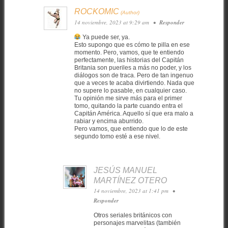
ROCKOMIC
14 noviembre, 2023 at 9:29 am
•
Responder
Ya puede ser, ya.
Esto supongo que es cómo te pilla en ese
momento. Pero, vamos, que te entiendo
perfectamente, las historias del Capitán
Britania son pueriles a más no poder, y los
diálogos son de traca. Pero de tan ingenuo
que a veces te acaba divirtiendo. Nada que
no supere lo pasable, en cualquier caso.
Tu opinión me sirve más para el primer
tomo, quitando la parte cuando entra el
Capitán América. Aquello sí que era malo a
rabiar y encima aburrido.
Pero vamos, que entiendo que lo de este
segundo tomo esté a ese nivel.
JESÚS MANUEL
MARTÍNEZ OTERO
14 noviembre, 2023 at 1:41 pm
•
Responder
Otros seriales británicos con
personajes marvelitas (también