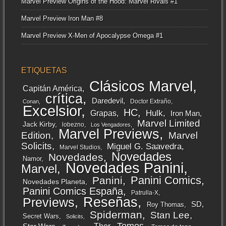
Marvel Preview Origins of the Hood: Marvel Rivals #1
Marvel Preview Iron Man #8
Marvel Preview X-Men of Apocalypse Omega #1
ETIQUETAS
Clásicos Marvel
Capitán América
crítica
Daredevil
Doctor Extraño
Conan
Excelsior
HC
Grapas
Hulk
Iron Man
Marvel Limited
Jack Kirby
lobezno
Los Vengadores
Marvel Previews
Edition
Marvel
Solicits
Miguel G. Saavedra
Marvel Studios
Novedades
Novedades
Namor
Novedades Panini
Marvel
Panini Comics
Panini
Novedades Planeta
Panini Comics España
Patrulla-X
Reseñas
Previews
SD
Roy Thomas
Spiderman
Stan Lee
Secret Wars
Solicits
Tomos
Thor