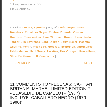
19 septiembre, 2022
En «Cómics»
Posted in
,
|
Tagged
,
Cómics
Opinión
Barón Negro
Brian
,
,
,
,
Braddock
Caballero Negro
Capitán Britania
Cormac
,
,
,
,
Courtney Ross
crítica
Dane Whitman
Doctor Garra
Jacko
,
,
,
,
Tanner
Jim Lawrence
John Stokes
Larry Lieber
Maestro
,
,
,
,
,
,
Asesino
Merlín
Moondog
Mordred
Necromon
Otromundo
,
,
,
,
,
Pablo Marcos
Paul Neary
Reseñas
Rey Vortigen
Ron Wilson
|
|
Steve Parkhouse
11 Comments
POST NAVIGATION
← PREVIOUS
NEXT →
11 COMMENTS TO “RESEÑAS: CAPITÁN
BRITANIA: MARVEL LIMITED EDITION 2:
«EL ASEDIO DE CAMELOT» (1977)
INCLUYE: CABALLERO NEGRO (1979-
1980)”