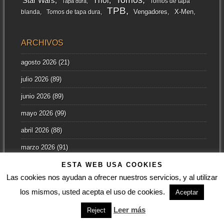
Star Wars
Tomos de tapa
Tapa dura
TPB
Vengadores
X-Men
blanda
Tomos de tapa dura
ARCHIVOS
agosto 2026
(21)
julio 2026
(89)
junio 2026
(89)
mayo 2026
(99)
abril 2026
(88)
marzo 2026
(91)
febrero 2026
(53)
ESTA WEB USA COOKIES
Las cookies nos ayudan a ofrecer nuestros servicios, y al utilizar
enero 2026
(26)
los mismos, usted acepta el uso de cookies.
Aceptar
diciembre 2025
(32)
Leer más
Reject
noviembre 2025
(26)