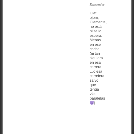
Responder
Clet…
ejem,
Clemente,
no está
ni se lo
espera.
Menos
en ese
coche
(ni tan
siquiera
en esa
carrera
…o esa
carretera…
salvo
que
tenga
vías
paralelas
).