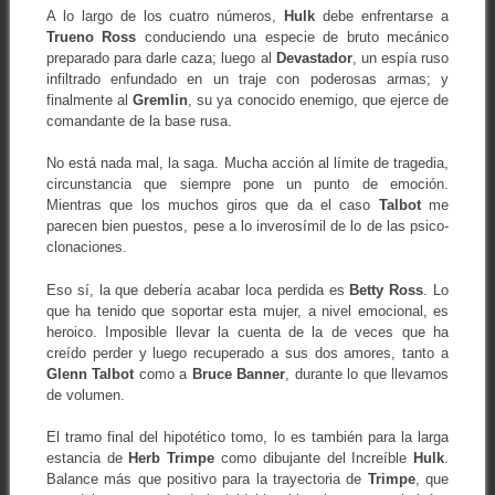
A lo largo de los cuatro números,
Hulk
debe enfrentarse a
Trueno Ross
conduciendo una especie de bruto mecánico
preparado para darle caza; luego al
Devastador
, un espía ruso
infiltrado enfundado en un traje con poderosas armas; y
finalmente al
Gremlin
, su ya conocido enemigo, que ejerce de
comandante de la base rusa.
No está nada mal, la saga. Mucha acción al límite de tragedia,
circunstancia que siempre pone un punto de emoción.
Mientras que los muchos giros que da el caso
Talbot
me
parecen bien puestos, pese a lo inverosímil de lo de las psico-
clonaciones.
Eso sí, la que debería acabar loca perdida es
Betty Ross
. Lo
que ha tenido que soportar esta mujer, a nivel emocional, es
heroico. Imposible llevar la cuenta de la de veces que ha
creído perder y luego recuperado a sus dos amores, tanto a
Glenn Talbot
como a
Bruce Banner
, durante lo que llevamos
de volumen.
El tramo final del hipotético tomo, lo es también para la larga
estancia de
Herb Trimpe
como dibujante del Increíble
Hulk
.
Balance más que positivo para la trayectoria de
Trimpe
, que