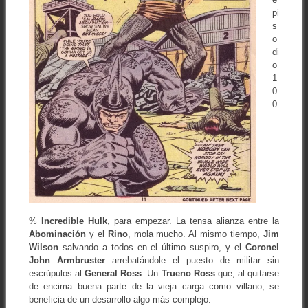
pi
s
o
di
o
1
0
0
%
Incredible Hulk
, para empezar. La tensa alianza entre la
Abominación
y el
Rino
, mola mucho. Al mismo tiempo,
Jim
Wilson
salvando a todos en el último suspiro, y el
Coronel
John Armbruster
arrebatándole el puesto de militar sin
escrúpulos al
General Ross
. Un
Trueno Ross
que, al quitarse
de encima buena parte de la vieja carga como villano, se
beneficia de un desarrollo algo más complejo.