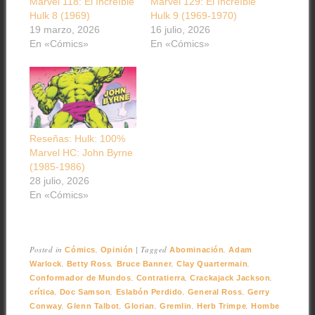
Marvel 118: El Increíble
Marvel 129: El Increíble
Hulk 8 (1969)
Hulk 9 (1969-1970)
19 marzo, 2026
16 julio, 2026
En «Cómics»
En «Cómics»
Reseñas: Hulk: 100%
Marvel HC: John Byrne
(1985-1986)
28 julio, 2026
En «Cómics»
Posted in
,
|
Tagged
,
Cómics
Opinión
Abominación
Adam
,
,
,
,
Warlock
Betty Ross
Bruce Banner
Clay Quartermain
,
,
,
Conformador de Mundos
Contratierra
Crackajack Jackson
,
,
,
,
crítica
Doc Samson
Eslabón Perdido
General Ross
Gerry
,
,
,
,
,
Conway
Glenn Talbot
Glorian
Gremlin
Herb Trimpe
Hombe