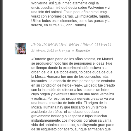
Wolverine, así que inmediatamente cogí la
enciclopedia, miré qué decía sobre Wolverine y vi
una foto del animal. Es un pequeño animal muy
voraz con enormes garras. Es implacable, rápido.
Utilicé todos esos elementos, como las garras y la
fiereza, en el traje.» (John Romita).
JESÚS MANUEL MARTÍNEZ OTERO
23 febrero, 2022 at 1:44 pm
•
Responder
«Durante gran parte de los años setenta, en Marvel
se produjeron todo tipo de personajes e ideas. Fue
un tiempo donde la experimentación estuvo a la
orden del día. De todos ellos, no cabe duda de que
la Mosca Humana fue uno de los conceptos más
inusuales. La esencia de este personaje se centraba
en su condición de héroe»real». Es decir, fue creado
con la intención de ofrecer a los lectores un héroe
cuyo origen y aventuras tuvieran una base verosímil
y realista. Por eso, su propia génesis creativa ya era
una buena muestra de todo ello. El origen de la
Mosca Humana hay que buscarlo en un terrible
accidente de tráfico: el conductor quedaba
gravemente herido y su esposa e hijos fallecían
instantáneamente. Los médicos lograban salvar la
vida del anónimo conductor, sustituyendo gran parte
de su esqueleto por acero, aunque afirmaban que