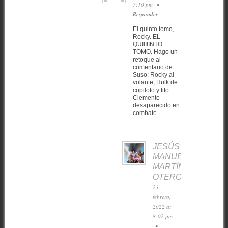
7:10 pm
•
Responder
El quinto tomo,
Rocky. EL
QUIIIIINTO
TOMO. Hago un
retoque al
comentario de
Suso: Rocky al
volante, Hulk de
copiloto y tito
Clemente
desaparecido en
combate.
JESÚS
MANUEL
MARTÍNEZ
OTERO
23
febrero,
2022 at
8:02 pm
•