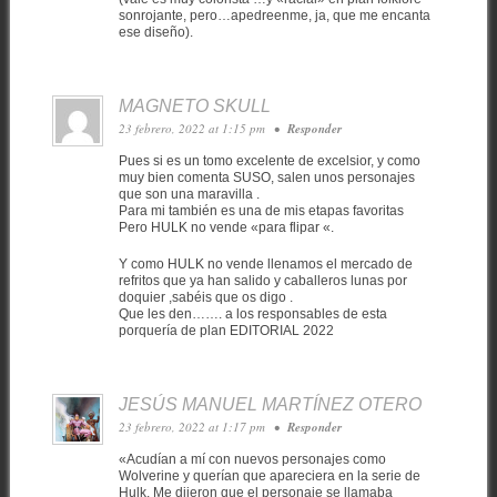
sonrojante, pero…apedreenme, ja, que me encanta
ese diseño).
MAGNETO SKULL
23 febrero, 2022 at 1:15 pm
•
Responder
Pues si es un tomo excelente de excelsior, y como
muy bien comenta SUSO, salen unos personajes
que son una maravilla .
Para mi también es una de mis etapas favoritas
Pero HULK no vende «para flipar «.
Y como HULK no vende llenamos el mercado de
refritos que ya han salido y caballeros lunas por
doquier ,sabéis que os digo .
Que les den……. a los responsables de esta
porquería de plan EDITORIAL 2022
JESÚS MANUEL MARTÍNEZ OTERO
23 febrero, 2022 at 1:17 pm
•
Responder
«Acudían a mí con nuevos personajes como
Wolverine y querían que apareciera en la serie de
Hulk. Me dijeron que el personaje se llamaba