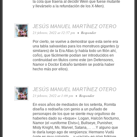
la cola que traería al decidir Wein que fuese mutante
y llevárselo a la refundación de los X-Men).
JESÚS MANUEL MARTÍNEZ OTERO
23 febrero, 2022 at 12:57 pm
•
Responder
Por cierto, se vuelve a demostrar que esta serie era
una tabla salvavidas para los monstruos gigantes (y
similares) de la Era Atlas (y había todo un filón ahí,
coño), que fácilmente podían ser introducidos en
continuidad en títulos como este (en Defensores,
Namor o Doctor Extraño también se podría haber
hecho más por ellos).
JESÚS MANUEL MARTÍNEZ OTERO
23 febrero, 2022 at 1:09 pm
•
Responder
En esos años de mediados de los setenta, Romita
diseña o rediseña con genio a un puñado de
personajes de los que se siente muy orgulloso de
haberles dado su «toque»: Logan, Halcón Nocturno,
Namor (el «uniforme Elvis»), Bullseye, Punisher,
Misty Knight, Ms. Marvel, Satana,… …Y alguno que
le daría luego ago de vergüenza: Hermano Vudú
(vale es muy colorista …y «racial» en plan folklore