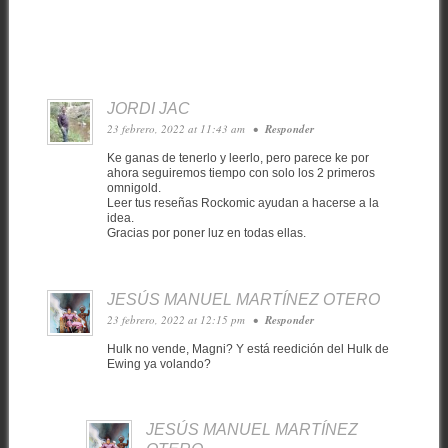
JORDI JAC
23 febrero, 2022 at 11:43 am
•
Responder
Ke ganas de tenerlo y leerlo, pero parece ke por
ahora seguiremos tiempo con solo los 2 primeros
omnigold.
Leer tus reseñas Rockomic ayudan a hacerse a la
idea.
Gracias por poner luz en todas ellas.
JESÚS MANUEL MARTÍNEZ OTERO
23 febrero, 2022 at 12:15 pm
•
Responder
Hulk no vende, Magni? Y está reedición del Hulk de
Ewing ya volando?
JESÚS MANUEL MARTÍNEZ