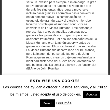
sería un inválido para siempre. Sin embargo, la gran
fuerza de voluntad del paciente hizo posible que
durante los siguientes años lograra moverse e
incluso hacer gimnasia correctiva hasta convertirse
en un hombre nuevo. La combinación de un
esqueleto de gran dureza y el ejercicio intensivo
hicieron posible que el anónimo conductor se
convirtiera en La Mosca Humana. Este personaje
representaba a todas aquellas personas que,
gracias a las ganas de vivir, logran superar un
accidente traumático. Por eso, los compañeros de La
Mosca Humana eran también supervivientes de
graves accidentes. El concepto en el que se basaba
La Mosca Humana fue desarrollado por Bill Mantlo,
pero la imagen del personaje fue obra de John
Romita, quien supo crear un traje que reafirmaba la
identidad misteriosa del nuevo héroe, dotándolo de
una belleza plástica sencilla a la vez que funcional.»
(El Arte de John Romita).
ESTA WEB USA COOKIES
JESÚS MANUEL MARTÍNEZ
Las cookies nos ayudan a ofrecer nuestros servicios, y al utilizar
OTERO
los mismos, usted acepta el uso de cookies.
Aceptar
23 febrero, 2022 at 1:47 pm
•
Responder
Sí, la serie no aguantó ni una veintena de
Leer más
Reject
números, pero aparte de por el agradable
trabajo de Mantlo y su humanismo, se