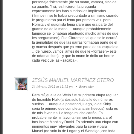
personaje físicamente (de su mano, vamos), sino de
su guante. Y sí, les hicieron la pregunta
expresamente los fans a todos los implicados
(Trimpe ni se lo había preguntado a sí mismo cuando
le preguntaron por el tema por primera vez, pero
Romita y el guionista tenía claro que era parte del
guante no de la mano … aunque probablemente
tampoco se lo habían planteado mucho antes de que
les preguntasen). Fue Claremont al que se le ocurrió
la genialidad de que las garras formaban parte de él
(y mucho después que ya eran parte de su esqueleto
…de hueso, vamos, antes de que le «forrasen» este
de adamantium)…y que la mano le dolía un horror
cada vez que las «sacaba».
JESÚS MANUEL MARTÍNEZ OTERO
23 febrero, 2022 at 12:52 pm
•
Responder
Para mí, que la de Wein fue mi primera etapa regular
de Increíble Hulk (antes solo había leído números
sueltos … aunque a posteriori, luego, lo de Kirby
sería lo primero que completaría sin huecos), esta es
de mis favoritas. Le tengo mucho cariño. Es
probablemente mi favorita (sin ser la mejor, claro)
tras las de Mantlo y David. Es además una etapa con
momentos muy relevantes para la serie y para
Marvel (no solo lo de Logan y el Wendigo, con toda