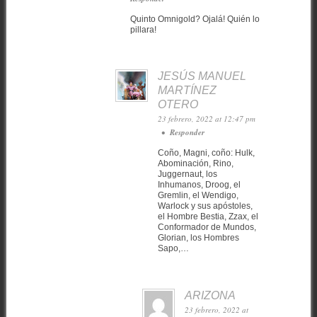
Quinto Omnigold? Ojalá! Quién lo
pillara!
JESÚS MANUEL
MARTÍNEZ
OTERO
23 febrero, 2022 at 12:47 pm
•
Responder
Coño, Magni, coño: Hulk,
Abominación, Rino,
Juggernaut, los
Inhumanos, Droog, el
Gremlin, el Wendigo,
Warlock y sus apóstoles,
el Hombre Bestia, Zzax, el
Conformador de Mundos,
Glorian, los Hombres
Sapo,…
ARIZONA
23 febrero, 2022 at