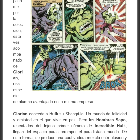
pasa
rse
por
la
colec
ción,
esta
vez
aco
mpa
ñado
de
Glori
an
,
una
espe
cie
de alumno aventajado en la misma empresa.
Glorian
concede a
Hulk
su Shangri-la. Un mundo de felicidad
y amistad en el que vivir en paz. Pero los
Hombres Sapo
,
rescatados del lejano primer número de
Incredible Hulk
,
llegan del espacio para corromper el paradisíaco mundo. De
esta forma, se produce una cautivadora mezcla entre ilusión y