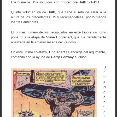
Los números USA incluidos son:
Incredible Hulk 171-193
.
Quinto volumen ya de
Hulk
, que tiene el reto de estar a la
altura de los precedentes. Muy recomendables, por lo menos
los tres anteriores.
El primer número de los recopilados en este hipotético tomo
pone fin a la etapa de
Steve Englehart
, que fue debidamente
analizada en la anterior reseña del verdoso.
En este último coletazo,
Englehart
se encarga del argumento,
contando con la ayuda de
Gerry Conway
al guión.
U
n
tr
e
pi
d
a
n
t
e
e