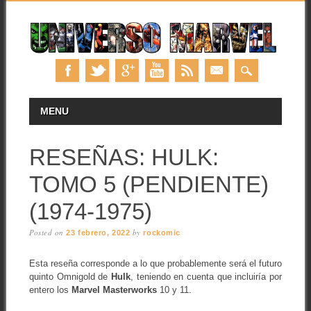
Skip
MAIN MENU
MENU
to
content
RESEÑAS: HULK:
TOMO 5 (PENDIENTE)
(1974-1975)
Posted on
by
23 febrero, 2022
rockomic
Esta reseña corresponde a lo que probablemente será el futuro
quinto Omnigold de
Hulk
, teniendo en cuenta que incluiría por
entero los
Marvel Masterworks
10 y 11.