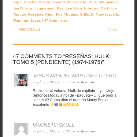
,
,
,
,
,
Topo
Hombre Bestia
Hombre de Cobalto
Hulk
Inhumanos
,
,
,
,
,
Jim Wilson
Juggernaut
Kaa
Len Wein
lobezno
Martillo y
,
,
,
,
,
,
Yunque
Reseñas
Rino
Roy Thomas
SHIELD
Tony Isabella
,
|
|
Wendigo
Zzzax
47 Comments
POST NAVIGATION
← PREVIOUS
NEXT →
47 COMMENTS TO “RESEÑAS: HULK:
TOMO 5 (PENDIENTE) (1974-1975)”
JESÚS MANUEL MARTÍNEZ OTERO
23 febrero, 2022 at 11:12 am
•
Responder
Rockomic al volante, Hulk de copiloto …y el viejo
(entonces todavía no) de «paquete» … qué podría
salir mal? Como diría el querido Monty Banks:
Excelente.
MAGNETO SKULL
23 febrero, 2022 at 11:29 am
•
Responder