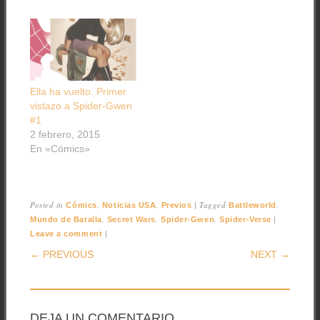
Ella ha vuelto. Primer
vistazo a Spider-Gwen
#1
2 febrero, 2015
En «Cómics»
Posted in
,
,
|
Tagged
,
Cómics
Noticias USA
Previos
Battleworld
,
,
,
|
Mundo de Batalla
Secret Wars
Spider-Gwen
Spider-Verse
|
Leave a comment
POST NAVIGATION
← PREVIOUS
NEXT →
DEJA UN COMENTARIO