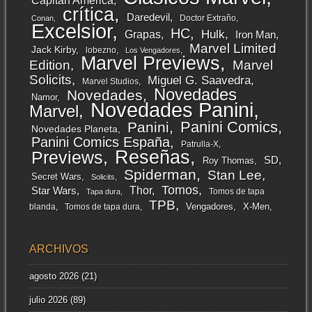
Capitán América
crítica
Daredevil
Doctor Extraño
Conan
Excelsior
HC
Grapas
Hulk
Iron Man
Marvel Limited
Jack Kirby
lobezno
Los Vengadores
Marvel Previews
Edition
Marvel
Solicits
Miguel G. Saavedra
Marvel Studios
Novedades
Novedades
Namor
Novedades Panini
Marvel
Panini Comics
Panini
Novedades Planeta
Panini Comics España
Patrulla-X
Reseñas
Previews
SD
Roy Thomas
Spiderman
Stan Lee
Secret Wars
Solicits
Tomos
Thor
Star Wars
Tomos de tapa
Tapa dura
TPB
Vengadores
X-Men
blanda
Tomos de tapa dura
ARCHIVOS
agosto 2026
(21)
julio 2026
(89)