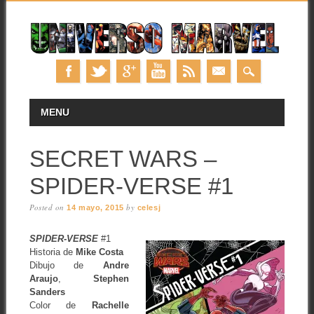
Skip
MAIN MENU
MENU
to
content
SECRET WARS –
SPIDER-VERSE #1
Posted on
by
14 mayo, 2015
celesj
SPIDER-VERSE
#1
Historia de
Mike Costa
Dibujo de
Andre
Araujo
,
Stephen
Sanders
Color de
Rachelle