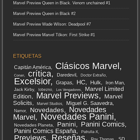
Marvel Preview Queen in Black. Venom unchained #1
Marvel Preview Queen in Black #2
Marvel Preview Wade Wilson: Deadpool #7
Marvel Preview Marvel Tôkon: First Strike #1
ETIQUETAS
Clásicos Marvel
Capitán América
crítica
Daredevil
Doctor Extraño
Conan
Excelsior
HC
Grapas
Hulk
Iron Man
Marvel Limited
Jack Kirby
lobezno
Los Vengadores
Marvel Previews
Edition
Marvel
Solicits
Miguel G. Saavedra
Marvel Studios
Novedades
Novedades
Namor
Novedades Panini
Marvel
Panini Comics
Panini
Novedades Planeta
Panini Comics España
Patrulla-X
Reseñas
Previews
SD
Roy Thomas