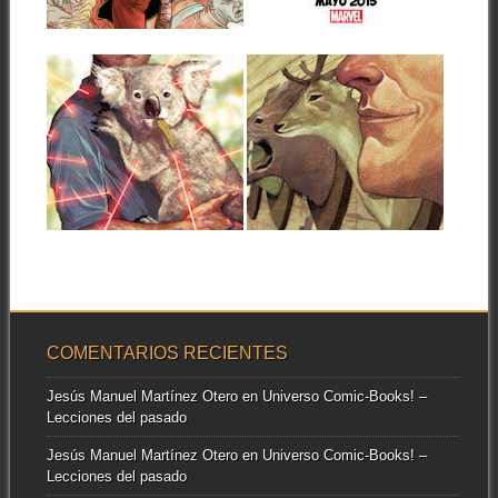
▶
▶
un imperio? Averígualo...
23.06.14
23.05.14
PREVIO: DEXTER
PREVIO: DEXTER
DOWN UNDER #5
DOWN UNDER #4
Dexter Down Under #5 Guión
Dexter Down Under #4 Guión
de Jeff Lindsay Arte de
de Jeff Lindsay Arte de
Dalibor...
Dalibor...
▶
▶
COMENTARIOS RECIENTES
Jesús Manuel Martínez Otero
en
Universo Comic-Books! –
Lecciones del pasado
Jesús Manuel Martínez Otero
en
Universo Comic-Books! –
Lecciones del pasado