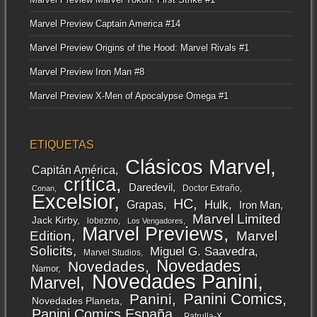
Marvel Preview Captain America #14
Marvel Preview Origins of the Hood: Marvel Rivals #1
Marvel Preview Iron Man #8
Marvel Preview X-Men of Apocalypse Omega #1
ETIQUETAS
Clásicos Marvel
Capitán América
crítica
Daredevil
Doctor Extraño
Conan
Excelsior
HC
Grapas
Hulk
Iron Man
Marvel Limited
Jack Kirby
lobezno
Los Vengadores
Marvel Previews
Edition
Marvel
Solicits
Miguel G. Saavedra
Marvel Studios
Novedades
Novedades
Namor
Novedades Panini
Marvel
Panini Comics
Panini
Novedades Planeta
Panini Comics España
Patrulla-X