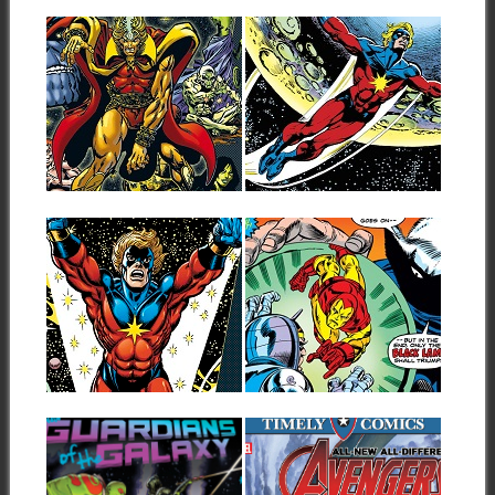
Capitán...
24.05.22
17.05.22
RESEÑAS:
RESEÑAS:
WARLOCK:
CAPITÁN MARVEL:
MARVEL GOLD:
MARVEL GOLD 4:
«LA AMENAZA DE
«EL JUICIO DEL
THANOS» (1975-
VIGILANTE» (1974-
1976)
1976)
▶
▶
Stan Lee y Jack Kirby crearon
Tras la aclamada etapa
a Adam Warlock en la...
realizada e ideada por Jim
Starlin, que...
01.12.21
12.11.21
RESEÑAS:
RESEÑAS: IRON
CAPITÁN MARVEL:
MAN: TOMO 5
MARVEL GOLD 3:
(PENDIENTE)
«VIDA Y MUERTE
(1973-1975)
DEL CAPITÁN
Esta reseña corresponde a lo
MARVEL» (1973-
que podría ser el hipotético
▶
▶
quinto...
1974/1982)
Tras los pobres dos primeros
tomos que recopilan la
colección del...
13.01.17
28.02.16
¡COMIENZA UNA
3 POR 3$!
NUEVA ERA PARA
PRESENTANDO