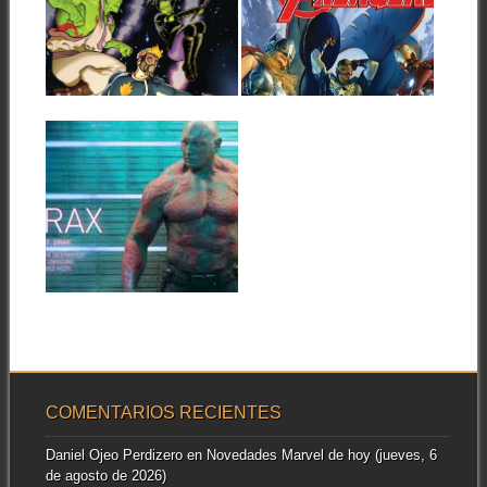
GUARDIANS OF
TIMELY COMICS!
THE GALAXY!
Marvel ha anunciado el
lanzamiento de una serie de
Marvel ha anunciado un
cómics en...
nuevo comienzo en la serie
▶
▶
Guardians of...
15.07.14
GUARDIANES DE
LA GALAXIA:
CONOCE A DRAX
Podríamos haceros un
resumen del origen setentero
del más violento de...
▶
COMENTARIOS RECIENTES
Daniel Ojeo Perdizero
en
Novedades Marvel de hoy (jueves, 6
de agosto de 2026)