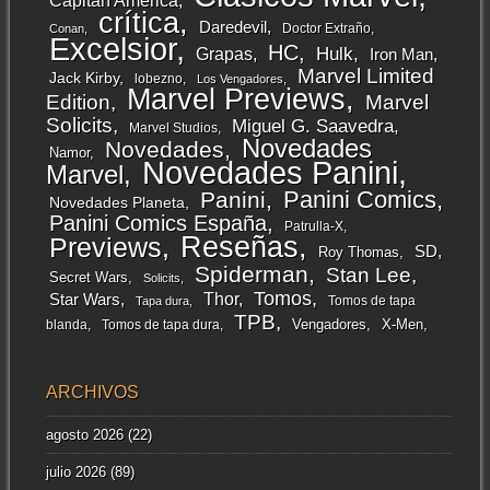
Capitán América
crítica
Daredevil
Doctor Extraño
Conan
Excelsior
HC
Grapas
Hulk
Iron Man
Marvel Limited
Jack Kirby
lobezno
Los Vengadores
Marvel Previews
Edition
Marvel
Solicits
Miguel G. Saavedra
Marvel Studios
Novedades
Novedades
Namor
Novedades Panini
Marvel
Panini Comics
Panini
Novedades Planeta
Panini Comics España
Patrulla-X
Reseñas
Previews
SD
Roy Thomas
Spiderman
Stan Lee
Secret Wars
Solicits
Tomos
Thor
Star Wars
Tomos de tapa
Tapa dura
TPB
Vengadores
X-Men
blanda
Tomos de tapa dura
ARCHIVOS
agosto 2026
(22)
julio 2026
(89)