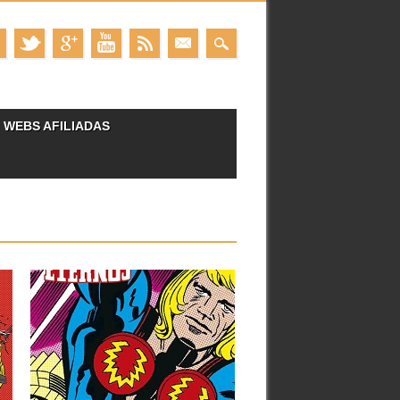
WEBS AFILIADAS
18.10.22
RESEÑAS: LOS
ETERNOS: MARVEL
LIMITED EDITION (1976-
1978)
Los Eternos es, sin lugar a duda, una de
las obras...