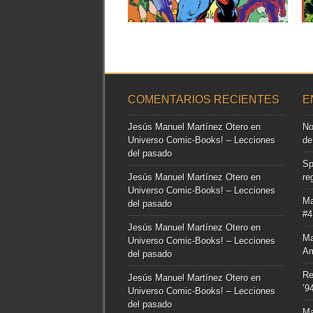
Tras su regreso a Marvel en los años
▶
setenta, Jack Kirby...
COMENTARIOS RECIENTES
E
Jesús Manuel Martínez Otero
en
No
Universo Comic-Books! – Lecciones
de
del pasado
Sp
Jesús Manuel Martínez Otero
en
re
Universo Comic-Books! – Lecciones
Ma
del pasado
#4
Jesús Manuel Martínez Otero
en
Ma
Universo Comic-Books! – Lecciones
Am
del pasado
Re
Jesús Manuel Martínez Otero
en
’9
Universo Comic-Books! – Lecciones
del pasado
Ma