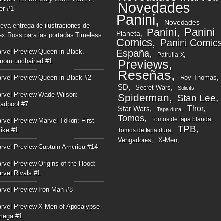
Novedades
ger #1
Panini
Novedades
eva entrega de ilustraciones de
Panini
Panini
Planeta
ex Ross para las portadas Timeless
Comics
Panini Comic
rvel Preview Queen in Black.
España
Patrulla-X
nom unchained #1
Previews
Reseñas
rvel Preview Queen in Black #2
Roy Thomas
SD
Secret Wars
Solicits
rvel Preview Wade Wilson:
Spiderman
Stan Lee
adpool #7
Thor
Star Wars
Tapa dura
Tomos
Tomos de tapa blanda
rvel Preview Marvel Tôkon: First
TPB
rike #1
Tomos de tapa dura
Vengadores
X-Men
rvel Preview Captain America #14
rvel Preview Origins of the Hood:
rvel Rivals #1
rvel Preview Iron Man #8
rvel Preview X-Men of Apocalypse
mega #1