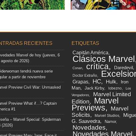
▶
▶
NTRADAS RECIENTES
ETIQUETAS
Capitán América
vedades Marvel de hoy (jueves, 6
Clásicos Marvel
 agosto de 2026)
crítica
Daredevil
Conan
iderwoman tendrá nueva serie
Excelsio
Doctor Extraño
gular a partir de noviembre
HC
Grapas
Hulk
Iron
rvel Preview Civil War: Unmasked
Man
Jack Kirby
lobezno
Los
Marvel Limited
Vengadores
Marvel
Edition
rvel Preview What if…? Captain
Previews
Marvel
erica #1
Solicits
Migue
Marvel Studios
seña – Marvel Special: Spiderman
G. Saavedra
Namor
4 (2026)
Novedades
Novedades Marvel
rvel Preview Mary Jane: Face it,