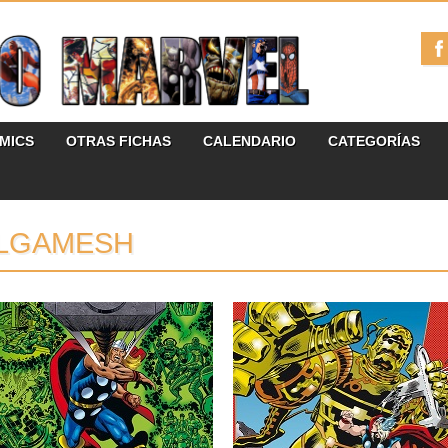
ÓMICS
OTRAS FICHAS
CALENDARIO
CATEGORÍAS
ILGAMESH
25.10.23
20.06.23
RESEÑAS: THOR:
RESEÑAS: THOR:
MARVEL GOLD 5: «EL FIN
MARVEL GOLD 4: «LA
DE LOS ETERNOS» (1980)
LLEGADA DE LOS
ETERNOS» (1978-1979)
Finalmente, llegamos al tomo que
completa la saga de los Eternos...
Tras la estupenda saga del Ragnarok, la
etapa de Roy Thomas...