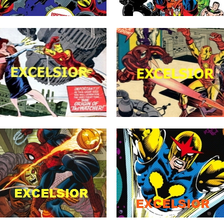
▶
▶
18.03.19
09.07.18
WEB EXCELSIOR:
WEB EXCELSIOR:
ACTUALIZACIÓN Nº 29
ACTUALIZACIÓN Nº 45
AÑO 18 (18/03/2019)
AÑO 17 (09/07/2018)
Un lunes más la web EXCELSIOR ha
Como es habitual al principio de la
actualizado nuevamente sus
semana la web EXCELSIOR ha...
contenidos....
▶
▶
21.03.16
30.11.15
WEB EXCELSIOR:
WEB EXCELSIOR:
ACTUALIZACIÓN Nº 29
ACTUALIZACIÓN Nº 14
AÑO 15 (21/03/2016)
AÑO 15 (30/11/2015)
Un lunes más la web EXCELSIOR. En
Un lunes más la web EXCELSIOR ha
esta actualización en la...
actualizado nuevamente sus contenidos.
En...
▶
▶