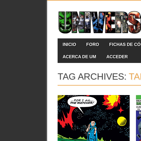
Skip
MAIN MENU
INICIO
FORO
FICHAS DE C
to
content
ACERCA DE UM
ACCEDER
TAG ARCHIVES:
TA
20.05.26
EL ORIGEN DE LOS
VIGILANTES
Hoy voy a comentar los complementos
de los Tales of Suspense...