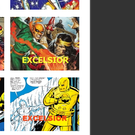
▶
12.06.17
WEB EXCELSIOR:
ACTUALIZACIÓN Nº 41
AÑO 16 (12/06/2017)
Un lunes más la web EXCELSIOR ha
actualizado nuevamente sus contenidos.
En...
▶
08.06.15
WEB EXCELSIOR:
ACTUALIZACIÓN Nº 40
AÑO 14 (08/06/2015)
Como es habitual al principio de la
semana la web EXCELSIOR ha...
▶