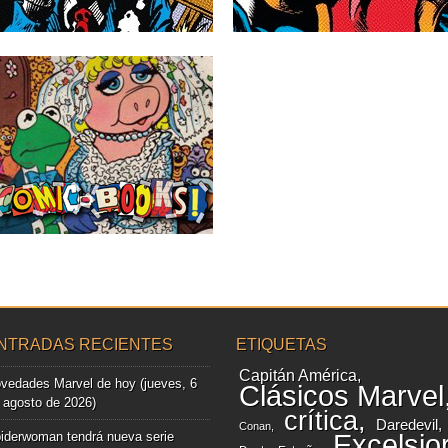
recopilar la colección clásica del...
colección que...
▶
▶
14.01.20
UNIVERSO COMIC-
BOOKS! – BOICOT ÍNDIGO
El mes pasado aludíamos a las
famosísimas corner boxes de
Incredible...
▶
NTRADAS RECIENTES
ETIQUETAS
Capitán América
vedades Marvel de hoy (jueves, 6
Clásicos Marvel
 agosto de 2026)
crítica
Daredevil
Conan
iderwoman tendrá nueva serie
Excelsio