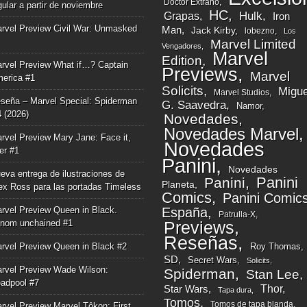
Doctor Extraño
gular a partir de noviembre
HC
Grapas
Hulk
Iron
rvel Preview Civil War: Unmasked
Man
Jack Kirby
lobezno
Los
Marvel Limited
Vengadores
Marvel
Edition
rvel Preview What if…? Captain
Previews
Marvel
erica #1
Solicits
Migue
Marvel Studios
seña – Marvel Special: Spiderman
G. Saavedra
Namor
4 (2026)
Novedades
Novedades Marvel
rvel Preview Mary Jane: Face it,
Novedades
ger #1
Panini
Novedades
eva entrega de ilustraciones de
Panini
Panini
Planeta
ex Ross para las portadas Timeless
Comics
Panini Comic
rvel Preview Queen in Black.
España
Patrulla-X
nom unchained #1
Previews
Reseñas
rvel Preview Queen in Black #2
Roy Thomas
SD
Secret Wars
Solicits
rvel Preview Wade Wilson:
Spiderman
Stan Lee
adpool #7
Thor
Star Wars
Tapa dura
Tomos
Tomos de tapa blanda
rvel Preview Marvel Tôkon: First