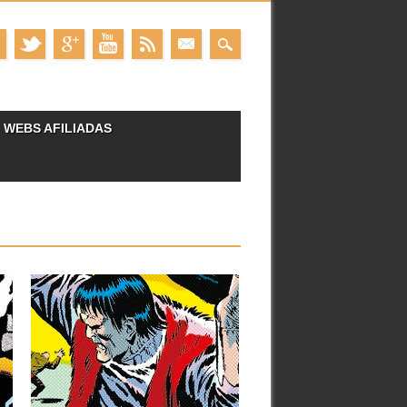
WEBS AFILIADAS
24.11.21
RESEÑAS: EL
MONSTRUO DE
FRANKENSTEIN: MARVEL
LIMITED EDITION (1973-
1975)
Tras la incorporación de Drácula y el