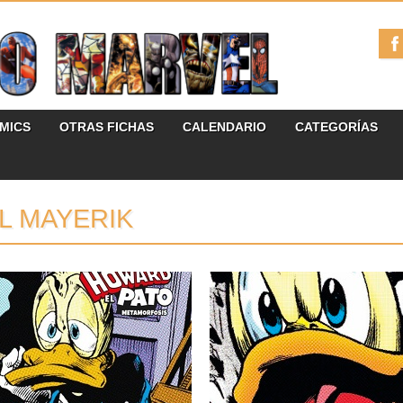
ÓMICS
OTRAS FICHAS
CALENDARIO
CATEGORÍAS
L MAYERIK
07.02.23
29.09.22
RESEÑAS: HOWARD EL
RESEÑAS: HOWARD EL
PATO: MARVEL LIMITED
PATO: MARVEL LIMITED
EDITION 2:
EDITION 1: «ATRAPADO
«METAMORFOSIS» (1977-
EN UN MUNDO QUE NO
1986)
ES EL SUYO» (1975-1977)
Segundo y último tomo dedicado a
Si en la Marvel de los 70 hay una