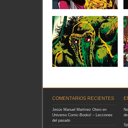
segunda colección de Marvel
protagonizada por...
▶
23.07.21
RESEÑAS: HOMBRE-
COSA: MARVEL LIMITED
EDITION 1: «EL
MONSTRUO DEL
PANTANO» (1971-1974)
F.A. SchistEl Hombre-Cosa fue
presentado en el primer número de la...
▶
COMENTARIOS RECIENTES
E
Jesús Manuel Martínez Otero
en
No
Universo Comic-Books! – Lecciones
de
del pasado
Sp