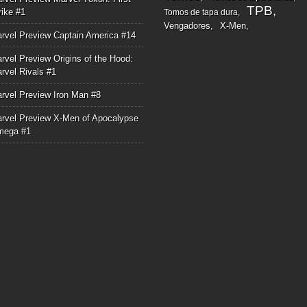
TPB
rike #1
Tomos de tapa dura
Vengadores
X-Men
rvel Preview Captain America #14
rvel Preview Origins of the Hood:
rvel Rivals #1
rvel Preview Iron Man #8
rvel Preview X-Men of Apocalypse
mega #1