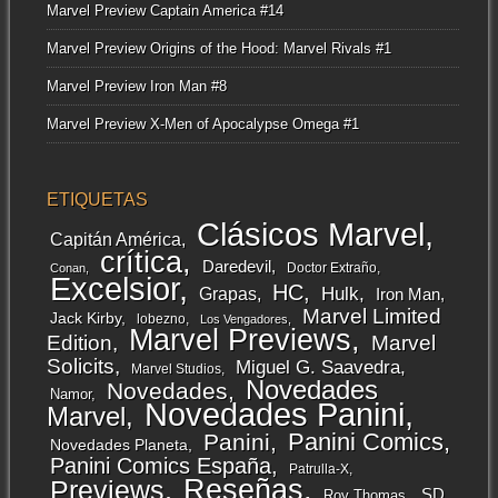
Marvel Preview Captain America #14
Marvel Preview Origins of the Hood: Marvel Rivals #1
Marvel Preview Iron Man #8
Marvel Preview X-Men of Apocalypse Omega #1
ETIQUETAS
Clásicos Marvel
Capitán América
crítica
Daredevil
Doctor Extraño
Conan
Excelsior
HC
Grapas
Hulk
Iron Man
Marvel Limited
Jack Kirby
lobezno
Los Vengadores
Marvel Previews
Edition
Marvel
Solicits
Miguel G. Saavedra
Marvel Studios
Novedades
Novedades
Namor
Novedades Panini
Marvel
Panini Comics
Panini
Novedades Planeta
Panini Comics España
Patrulla-X
Reseñas
Previews
SD
Roy Thomas