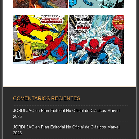
▶
▶
JR. (1982-1984)
Vamos con un nuevo tomo
entre los dedicados a
Seguimos repasando las
recopilar la...
aventuras del personaje
emblema de Marvel, con el...
29.11.22
14.09.22
RESEÑAS: PETER
RESEÑAS:
PARKER, EL
SPIDERMAN:
ESPECTACULAR
OMNIGOLD 8:
SPIDERMAN:
«ESCARAMUZA
OMNIGOLD 1: «¡LA
BAJO LAS
TARÁNTULA PICA
CALLES» (1975-
▶
▶
DOS VECES!»
1978)
(1976-1978)
El anterior tomo recopilatorio
de The Amazing Spider-Man
A mediados de los 70,
ponía colofón a...
Spiderman ya era, sin ningún
género...
COMENTARIOS RECIENTES
JORDI JAC
en
Plan Editorial No Oficial de Clásicos Marvel
2026
JORDI JAC
en
Plan Editorial No Oficial de Clásicos Marvel
2026