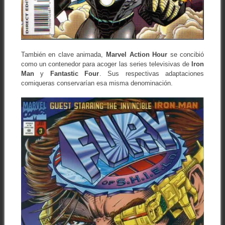
También en clave animada,
Marvel Action Hour
se concibió
como un contenedor para acoger las series televisivas de
Iron
Man
y
Fantastic Four
. Sus respectivas adaptaciones
comiqueras conservarían esa misma denominación.