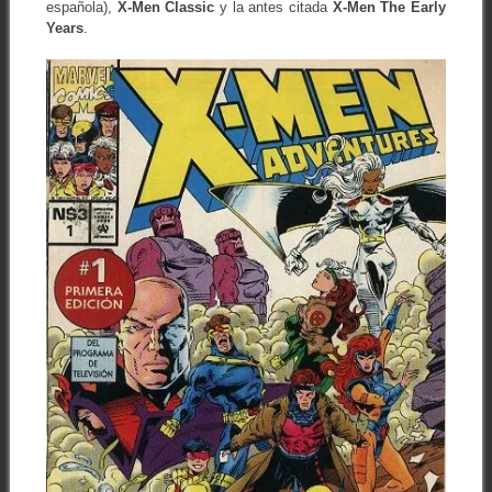
española),
X-Men Classic
y la antes citada
X-Men The Early
Years
.