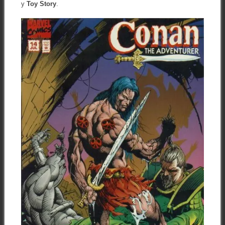
y
Toy Story
.