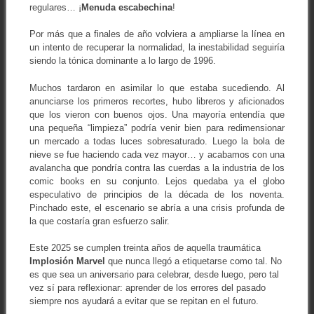
regulares… ¡
Menuda escabechina
!
Por más que a finales de año volviera a ampliarse la línea en
un intento de recuperar la normalidad, la inestabilidad seguiría
siendo la tónica dominante a lo largo de 1996.
Muchos tardaron en asimilar lo que estaba sucediendo. Al
anunciarse los primeros recortes, hubo libreros y aficionados
que los vieron con buenos ojos. Una mayoría entendía que
una pequeña “limpieza” podría venir bien para redimensionar
un mercado a todas luces sobresaturado. Luego la bola de
nieve se fue haciendo cada vez mayor… y acabamos con una
avalancha que pondría contra las cuerdas a la industria de los
comic books en su conjunto. Lejos quedaba ya el globo
especulativo de principios de la década de los noventa.
Pinchado este, el escenario se abría a una crisis profunda de
la que costaría gran esfuerzo salir.
Este 2025 se cumplen treinta años de aquella traumática
Implosión Marvel
que nunca llegó a etiquetarse como tal. No
es que sea un aniversario para celebrar, desde luego, pero tal
vez sí para reflexionar: aprender de los errores del pasado
siempre nos ayudará a evitar que se repitan en el futuro.