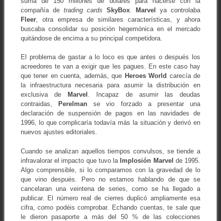
suma de 150 millones de dólares para hacerse con la
compañía de
trading cards
SkyBox
.
Marvel
ya controlaba
Fleer
, otra empresa de similares características, y ahora
buscaba consolidar su posición hegemónica en el mercado
quitándose de encima a su principal competidora.
El problema de gastar a lo loco es que antes o después los
acreedores te van a exigir que les pagues. En este caso hay
que tener en cuenta, además, que
Heroes
World
carecía de
la infraestructura necesaria para asumir la distribución en
exclusiva de
Marvel
. Incapaz de asumir las deudas
contraidas,
Perelman
se vio forzado a presentar una
declaración de suspensión de pagos en las navidades de
1996, lo que complicaría todavía más la situación y derivó en
nuevos ajustes editoriales.
Cuando se analizan aquellos tiempos convulsos, se tiende a
infravalorar el impacto que tuvo la
Implosión
Marvel
de 1995.
Algo comprensible, si lo comparamos con la gravedad de lo
que vino después. Pero no estamos hablando de que se
cancelaran una veintena de series, como se ha llegado a
publicar. El número real de cierres duplicó ampliamente esa
cifra, como podéis comprobar. Echando cuentas, te sale que
le dieron pasaporte a más del 50 % de las colecciones