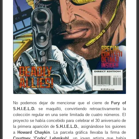
No podemos dejar de mencionar que el cierre de
Fury of
S.H.I.E.L.D.
se maquilló, convirtiendo retroactivamente la
colección regular en una serie limitada de cuatro números. El
proyecto se había concebido para celebrar el 30 aniversario de
la primera aparición de
S.H.I.E.L.D.
, asignándose los guiones
a
Howard Chaykin
. La parcela gráfica llevaba la firma de
Courtney
“
Corky
”
Lehmkuhl
, un joven artista que había