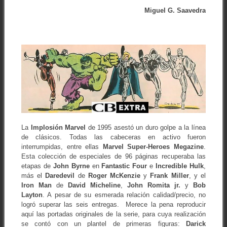
Miguel G. Saavedra
La
Implosión Marvel
de 1995 asestó un duro golpe a la línea
de clásicos. Todas las cabeceras en activo fueron
interrumpidas, entre ellas
Marvel Super-Heroes Megazine
.
Esta colección de especiales de 96 páginas recuperaba las
etapas de
John
Byrne
en
Fantastic Four
e
Incredible Hulk
,
más el
Daredevil
de
Roger
McKenzie
y
Frank
Miller
, y el
Iron Man
de
David Micheline
,
John Romita jr.
y
Bob
Layton
. A pesar de su esmerada relación calidad/precio, no
logró superar las seis entregas. Merece la pena reproducir
aquí las portadas originales de la serie, para cuya realización
se contó con un plantel de primeras figuras:
Darick