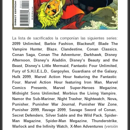
La lista de sacrificados la componían las siguientes series:
2099 Unlimited
,
Barbie Fashion
,
Blackwulf
,
Blade The
Vampire Hunter
,
Blaze
,
Clandestine
,
Conan Classics
,
Conan Saga
,
Conan The Adventurer
,
Darkhawk
,
Disney
Afternoon
,
Disney’s Aladdin
,
Disney’s Beauty and the
Beast
,
Disney’s Little Mermaid
,
Fantastic Four Unlimited
,
Fury of S.H.I.E.L.D.
,
Gargoyles
,
Guardians of the Galaxy
,
Hulk 2099
,
Marvel Action Hour featuring the Fantastic
Four
,
Marvel Action Hour featuring Iron Man
,
Marvel
Comics Presents
,
Marvel Super-Heroes Megazine
,
Midnight Sons Unlimited
,
Morbius the Living Vampire
,
Namor the Sub-Mariner
,
Night Trasher
,
Nightwatch
,
Nova,
Punisher
,
Punisher War Journal
,
Punisher War Zone
,
Punisher 2099
,
Ravage 2099
,
Savage Sword of Conan
,
Secret Defenders
,
Silver Sable and the Wild Pack
,
Spider-
Man Magazine
,
Spider-Man Megazine
,
Thunderstrike
,
Warlock and the Infinity Watch
,
X-Men Adventures
(versión