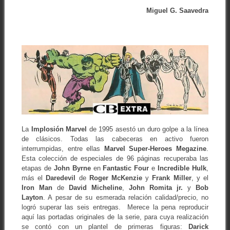
Miguel G. Saavedra
La
Implosión Marvel
de 1995 asestó un duro golpe a la línea
de clásicos. Todas las cabeceras en activo fueron
interrumpidas, entre ellas
Marvel Super-Heroes Megazine
.
Esta colección de especiales de 96 páginas recuperaba las
etapas de
John
Byrne
en
Fantastic Four
e
Incredible Hulk
,
más el
Daredevil
de
Roger
McKenzie
y
Frank
Miller
, y el
Iron Man
de
David Micheline
,
John Romita jr.
y
Bob
Layton
. A pesar de su esmerada relación calidad/precio, no
logró superar las seis entregas. Merece la pena reproducir
aquí las portadas originales de la serie, para cuya realización
se contó con un plantel de primeras figuras:
Darick