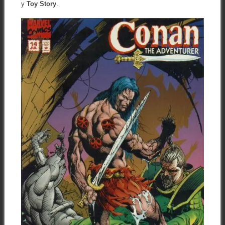
y
Toy Story
.