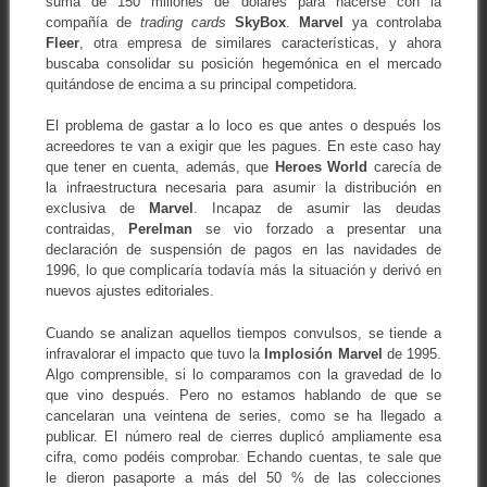
suma de 150 millones de dólares para hacerse con la
compañía de
trading cards
SkyBox
.
Marvel
ya controlaba
Fleer
, otra empresa de similares características, y ahora
buscaba consolidar su posición hegemónica en el mercado
quitándose de encima a su principal competidora.
El problema de gastar a lo loco es que antes o después los
acreedores te van a exigir que les pagues. En este caso hay
que tener en cuenta, además, que
Heroes
World
carecía de
la infraestructura necesaria para asumir la distribución en
exclusiva de
Marvel
. Incapaz de asumir las deudas
contraidas,
Perelman
se vio forzado a presentar una
declaración de suspensión de pagos en las navidades de
1996, lo que complicaría todavía más la situación y derivó en
nuevos ajustes editoriales.
Cuando se analizan aquellos tiempos convulsos, se tiende a
infravalorar el impacto que tuvo la
Implosión
Marvel
de 1995.
Algo comprensible, si lo comparamos con la gravedad de lo
que vino después. Pero no estamos hablando de que se
cancelaran una veintena de series, como se ha llegado a
publicar. El número real de cierres duplicó ampliamente esa
cifra, como podéis comprobar. Echando cuentas, te sale que
le dieron pasaporte a más del 50 % de las colecciones