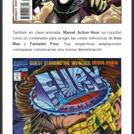
También en clave animada,
Marvel Action Hour
se concibió
como un contenedor para acoger las series televisivas de
Iron
Man
y
Fantastic Four
. Sus respectivas adaptaciones
comiqueras conservarían esa misma denominación.