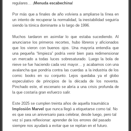
regulares… ¡
Menuda escabechina
!
Por más que a finales de año volviera a ampliarse la línea en
un intento de recuperar la normalidad, la inestabilidad seguiría
siendo la tónica dominante a lo largo de 1996.
Muchos tardaron en asimilar lo que estaba sucediendo. Al
anunciarse los primeros recortes, hubo libreros y aficionados
que los vieron con buenos ojos. Una mayoría entendía que
una pequeña “limpieza” podría venir bien para redimensionar
un mercado a todas luces sobresaturado. Luego la bola de
nieve se fue haciendo cada vez mayor… y acabamos con una
avalancha que pondría contra las cuerdas a la industria de los
comic books en su conjunto. Lejos quedaba ya el globo
especulativo de principios de la década de los noventa.
Pinchado este, el escenario se abría a una crisis profunda de
la que costaría gran esfuerzo salir.
Este 2025 se cumplen treinta años de aquella traumática
Implosión Marvel
que nunca llegó a etiquetarse como tal. No
es que sea un aniversario para celebrar, desde luego, pero tal
vez sí para reflexionar: aprender de los errores del pasado
siempre nos ayudará a evitar que se repitan en el futuro.