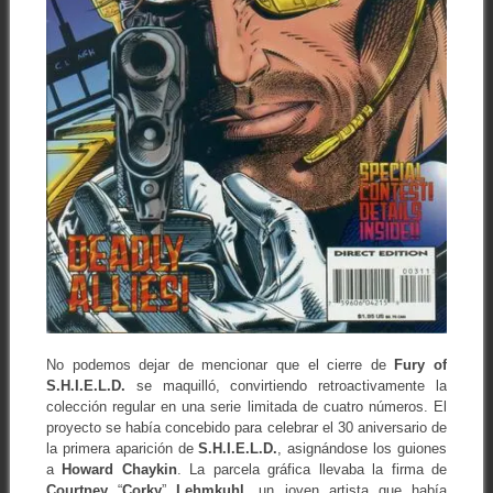
No podemos dejar de mencionar que el cierre de
Fury of
S.H.I.E.L.D.
se maquilló, convirtiendo retroactivamente la
colección regular en una serie limitada de cuatro números. El
proyecto se había concebido para celebrar el 30 aniversario de
la primera aparición de
S.H.I.E.L.D.
, asignándose los guiones
a
Howard Chaykin
. La parcela gráfica llevaba la firma de
Courtney
“
Corky
”
Lehmkuhl
, un joven artista que había