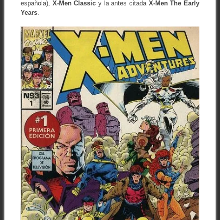
española),
X-Men Classic
y la antes citada
X-Men The Early
Years
.