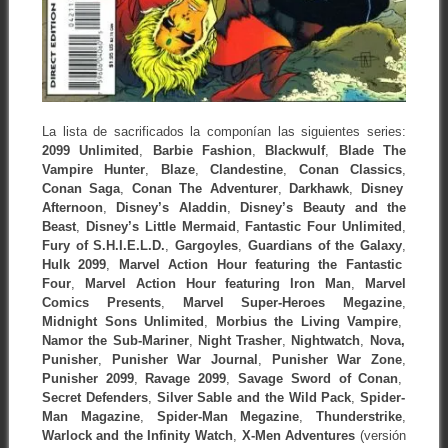
La lista de sacrificados la componían las siguientes series:
2099 Unlimited
,
Barbie Fashion
,
Blackwulf
,
Blade The
Vampire Hunter
,
Blaze
,
Clandestine
,
Conan Classics
,
Conan Saga
,
Conan The Adventurer
,
Darkhawk
,
Disney
Afternoon
,
Disney’s Aladdin
,
Disney’s Beauty and the
Beast
,
Disney’s Little Mermaid
,
Fantastic Four Unlimited
,
Fury of S.H.I.E.L.D.
,
Gargoyles
,
Guardians of the Galaxy
,
Hulk 2099
,
Marvel Action Hour featuring the Fantastic
Four
,
Marvel Action Hour featuring Iron Man
,
Marvel
Comics Presents
,
Marvel Super-Heroes Megazine
,
Midnight Sons Unlimited
,
Morbius the Living Vampire
,
Namor the Sub-Mariner
,
Night Trasher
,
Nightwatch
,
Nova,
Punisher
,
Punisher War Journal
,
Punisher War Zone
,
Punisher 2099
,
Ravage 2099
,
Savage Sword of Conan
,
Secret Defenders
,
Silver Sable and the Wild Pack
,
Spider-
Man Magazine
,
Spider-Man Megazine
,
Thunderstrike
,
Warlock and the Infinity Watch
,
X-Men Adventures
(versión