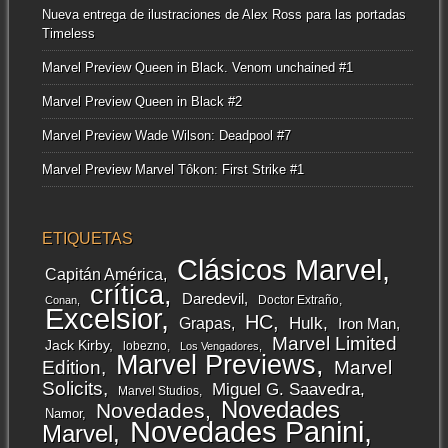
Nueva entrega de ilustraciones de Alex Ross para las portadas
Timeless
Marvel Preview Queen in Black. Venom unchained #1
Marvel Preview Queen in Black #2
Marvel Preview Wade Wilson: Deadpool #7
Marvel Preview Marvel Tôkon: First Strike #1
ETIQUETAS
Clásicos Marvel
Capitán América
crítica
Daredevil
Doctor Extraño
Conan
Excelsior
HC
Grapas
Hulk
Iron Man
Marvel Limited
Jack Kirby
lobezno
Los Vengadores
Marvel Previews
Edition
Marvel
Solicits
Miguel G. Saavedra
Marvel Studios
Novedades
Novedades
Namor
Novedades Panini
Marvel