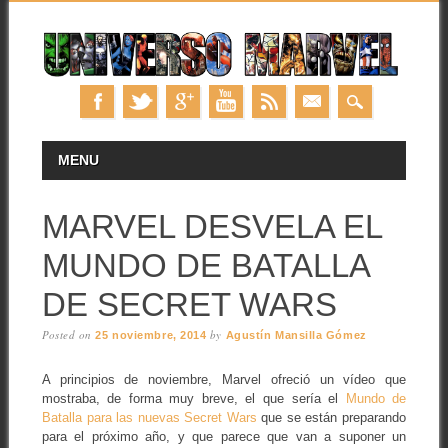
Skip
MAIN MENU
MENU
to
content
MARVEL DESVELA EL
MUNDO DE BATALLA
DE SECRET WARS
Posted on
by
25 noviembre, 2014
Agustín Mansilla Gómez
A principios de noviembre, Marvel ofreció un vídeo que
mostraba, de forma muy breve, el que sería el
Mundo de
Batalla para las nuevas Secret Wars
que se están preparando
para el próximo año, y que parece que van a suponer un