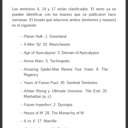
Los territorios 6, 14 y 17 están clasificados. El resto ya se
pueden identificar con los teasers que se publicaron hace
semanas. El listado que relaciona ambos (territorios y teasers)
es el siguiente:
Planet Hulk
: 1. Greenland
X-Men ’92
: 33. Westchester
Age of Apocalypse
: 3. Domain of Apocalypse
Armor Wars
: 5. Technopolis
Amazing Spider-Man Renew Your Vows
: 8. The
Regency
Years of Future Past
: 30. Sentinel Territories
Attilan Rising
y
Ultimate Universe: The End
: 20.
Manhattan (a, c)
Future Imperfect
: 2. Dystopia
House of M
: 29. The Monarchy of M
A vs X
: 17. Marville