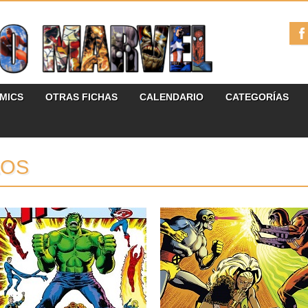
ÓMICS
OTRAS FICHAS
CALENDARIO
CATEGORÍAS
AOS
08.04.25
07.03.24
RESEÑAS: HULK:
RESEÑAS: LA PATRULLA-
OMNIGOLD 4: «¿QUIÉN
X: OMNIGOLD 3: «LA
JUZGARÁ A HULK?»
PATRULLA-X VS.
(1971-1973)
MAGNETO» (1981-1982)
Vamos con una nueva entrega
Tras la salida de John Byrne de la
correspondiente a los tomos que
colección, parecía imposible...
recopilan...