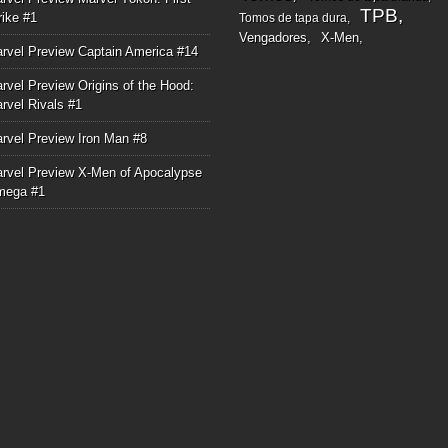
TPB
rike #1
Tomos de tapa dura
Vengadores
X-Men
rvel Preview Captain America #14
rvel Preview Origins of the Hood:
rvel Rivals #1
rvel Preview Iron Man #8
rvel Preview X-Men of Apocalypse
mega #1