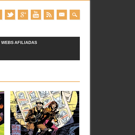
WEBS AFILIADAS
13.09.23
RESEÑAS: LA PATRULLA-
X: OMNIGOLD 2: «DÍAS
DEL FUTURO PASADO»
(1979-1981)
La flamante Patrulla-X plurinacional y
multirracial creada por Len Wein y...