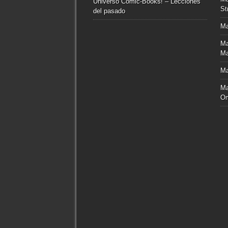
Universo Comic-Books! – Lecciones
St
del pasado
Ma
Ma
Ma
Ma
Ma
O