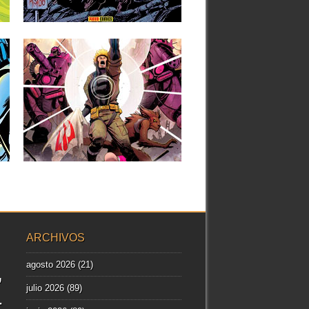
▶
05.05.15
SECRET WARS –
MARCADOS PARA LA
EXTINCIÓN
En Junio continuará la lucha contra la
corrupción del explotaron gobierno...
▶
ARCHIVOS
agosto 2026
(21)
julio 2026
(89)
r