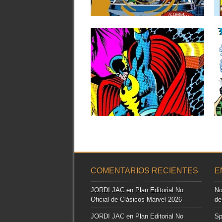
▶
13.12.22
RESEÑAS: LOS
DEFENSORES: MARVEL
LIMITED EDITION 4: «EL
DIA-D» (1976-1978)
Tras la excelente etapa guionizada por
Steve Gerber que copó el...
▶
COMENTARIOS RECIENTES
E
JORDI JAC
en
Plan Editorial No
No
Oficial de Clásicos Marvel 2026
de
JORDI JAC
en
Plan Editorial No
Sp