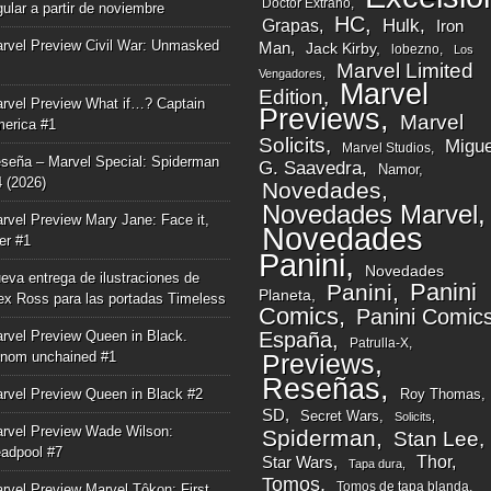
Doctor Extraño
gular a partir de noviembre
HC
Grapas
Hulk
Iron
rvel Preview Civil War: Unmasked
Man
Jack Kirby
lobezno
Los
Marvel Limited
Vengadores
Marvel
Edition
rvel Preview What if…? Captain
Previews
Marvel
erica #1
Solicits
Migue
Marvel Studios
seña – Marvel Special: Spiderman
G. Saavedra
Namor
4 (2026)
Novedades
Novedades Marvel
rvel Preview Mary Jane: Face it,
Novedades
ger #1
Panini
Novedades
eva entrega de ilustraciones de
Panini
Panini
Planeta
ex Ross para las portadas Timeless
Comics
Panini Comic
rvel Preview Queen in Black.
España
Patrulla-X
nom unchained #1
Previews
Reseñas
rvel Preview Queen in Black #2
Roy Thomas
SD
Secret Wars
Solicits
rvel Preview Wade Wilson:
Spiderman
Stan Lee
adpool #7
Thor
Star Wars
Tapa dura
Tomos
Tomos de tapa blanda
rvel Preview Marvel Tôkon: First