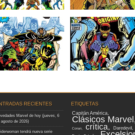
▶
▶
07.06.22
11.05.21
RESEÑAS: LA PATRULLA-
RESEÑAS: LA PATRULLA-
X: OMNIGOLD 1:
X: OMNIGOLD 03: «LOS
«¡SEGUNDA GÉNESIS!»
CENTINELAS… ¡…
(1975-1979)
VIVEN!» (1969-1970).
INCLUYE: LA BESTIA
Del paquete que dio inicio al Universo
(1972-1973)
Marvel, la Patrulla-X es...
Tras el muy flojo segundo volumen que
▶
▶
recoge las aventuras de...
NTRADAS RECIENTES
ETIQUETAS
Capitán América
vedades Marvel de hoy (jueves, 6
Clásicos Marvel
 agosto de 2026)
crítica
Daredevil
Conan
iderwoman tendrá nueva serie
Excelsio