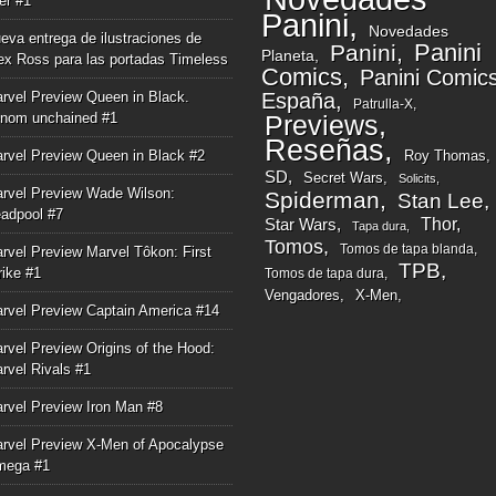
ger #1
Panini
Novedades
eva entrega de ilustraciones de
Panini
Panini
Planeta
ex Ross para las portadas Timeless
Comics
Panini Comic
rvel Preview Queen in Black.
España
Patrulla-X
nom unchained #1
Previews
Reseñas
rvel Preview Queen in Black #2
Roy Thomas
SD
Secret Wars
Solicits
rvel Preview Wade Wilson:
Spiderman
Stan Lee
adpool #7
Thor
Star Wars
Tapa dura
Tomos
Tomos de tapa blanda
rvel Preview Marvel Tôkon: First
TPB
rike #1
Tomos de tapa dura
Vengadores
X-Men
rvel Preview Captain America #14
rvel Preview Origins of the Hood:
rvel Rivals #1
rvel Preview Iron Man #8
rvel Preview X-Men of Apocalypse
mega #1