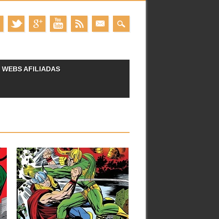
WEBS AFILIADAS
16.01.25
RESEÑAS: BIBLIOTECA
MARVEL 75: THOR 10
(1967-1968)
Aviso de posibles spoilers si nunca has
leído estos cómics. En...