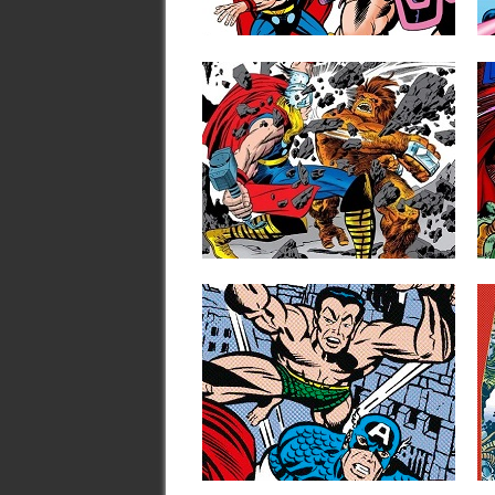
▶
12.09.24
RESEÑAS: BIBLIOTECA
MARVEL 64: THOR 9
(1967)
Aviso de posibles spoilers si nunca has
leído estos cómics. Finalizábamos...
▶
28.04.23
RESEÑAS: LOS
INVASORES: MARVEL
LIMITED EDITION 2:
«¡TIEMPO DE TITANES!»
(1978-2005)
La etapa más emblemática y
representativa de la colección de los...
▶