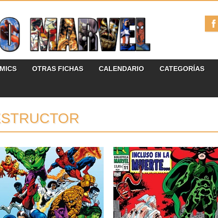
ÓMICS
OTRAS FICHAS
CALENDARIO
CATEGORÍAS
ESTRUCTOR
29.07.25
19.06.25
RESEÑAS: SECRET
RESEÑAS: BIBLIOTECA
WARS: MARVEL HÉROES:
MARVEL 92: THOR 11
INTEGRAL (1984-1985)
(1968)
Como es bien sabido, la entrada de Jim
Aviso de posibles spoilers si nunca has
Shooter como editor...
leído estos cómics. Nueva...