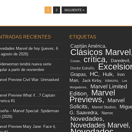
1
2
SIGUIENTE »
NTRADAS RECIENTES
ETIQUETAS
Capitán América
vedades Marvel de hoy (jueves, 6
Clásicos Marvel
 agosto de 2026)
crítica
Daredevil
Conan
iderwoman tendrá nueva serie
Excelsio
Doctor Extraño
gular a partir de noviembre
HC
Grapas
Hulk
Iron
rvel Preview Civil War: Unmasked
Man
Jack Kirby
lobezno
Los
Marvel Limited
Vengadores
Marvel
Edition
rvel Preview What if…? Captain
Previews
Marvel
erica #1
Solicits
Migue
Marvel Studios
seña – Marvel Special: Spiderman
G. Saavedra
Namor
4 (2026)
Novedades
Novedades Marvel
rvel Preview Mary Jane: Face it,
Novedades