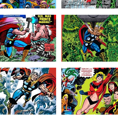
▶
▶
09.11.23
25.10.23
RESEÑAS: BIBLIOTECA
RESEÑAS: THOR:
MARVEL 33: THOR 5
MARVEL GOLD 5: «EL FIN
(1965)
DE LOS ETERNOS» (1980
Aviso de posibles spoilers si nunca has
Finalmente, llegamos al tomo que
leído estos cómics. La...
completa la saga de los Eternos...
▶
▶
11.01.23
21.12.22
RESEÑAS: THOR:
RESEÑAS: MS. MAVEL:
MARVEL GOLD 2: «LA
OMNIGOLD (1977-1992)
BÚSQUEDA DE ODÍN»
Carol Danvers fue presentada en la
(1977)
colección del Capitán Marvel, siendo...
Si en el anterior tomo recopilatorio de la
colección de Thor...
▶
▶