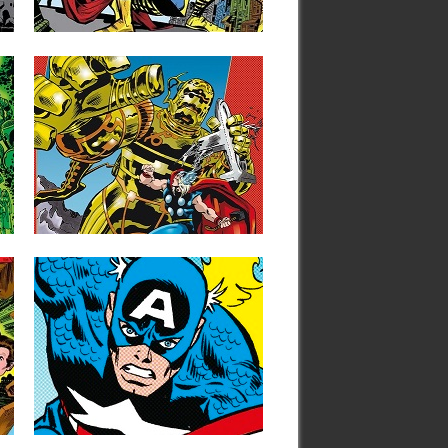
▶
20.06.23
RESEÑAS: THOR:
MARVEL GOLD 4: «LA
)
LLEGADA DE LOS
ETERNOS» (1978-1979)
Tras la estupenda saga del Ragnarok, la
etapa de Roy Thomas...
▶
11.07.22
RESEÑAS: LOS
INVASORES: MARVEL
LIMITED EDITION 1:
«¡MUY BIEN, EJE…ALLÁ
VAMOS!» (1975-1978)
Los años 70 fueron los de mayor
diversificación para el Universo...
▶