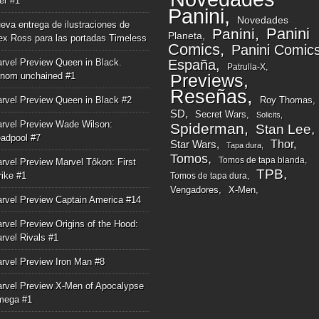
ger #1
Panini
Novedades
eva entrega de ilustraciones de
Panini
Panini
Planeta
ex Ross para las portadas Timeless
Comics
Panini Comic
rvel Preview Queen in Black.
España
Patrulla-X
nom unchained #1
Previews
Reseñas
rvel Preview Queen in Black #2
Roy Thomas
SD
Secret Wars
Solicits
rvel Preview Wade Wilson:
Spiderman
Stan Lee
adpool #7
Thor
Star Wars
Tapa dura
Tomos
Tomos de tapa blanda
rvel Preview Marvel Tôkon: First
TPB
rike #1
Tomos de tapa dura
Vengadores
X-Men
rvel Preview Captain America #14
rvel Preview Origins of the Hood:
rvel Rivals #1
rvel Preview Iron Man #8
rvel Preview X-Men of Apocalypse
mega #1