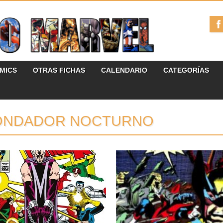
ÓMICS
OTRAS FICHAS
CALENDARIO
CATEGORÍAS
ONDADOR NOCTURNO
19.05.26
03.02.26
RESEÑAS: LA PATRULLA-
RESEÑAS: NOVELAS
X: OMNIGOLD 6: «EL
GRÁFICAS MARVEL –
JUICIO DE MAGNETO»
LOBEZNO Y RONDADOR
(1985-1986) INCLUYE LA
NOCTURNO
PATRULLA-X Y ALPHA
¡Bamf! ¡Snikt! ¡Hay que estar en guardia
FLIGHT (1985-1986)
y en buena compañía...