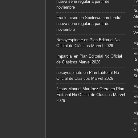
ti
nueva serie regular a partir de
noviembre
Nu
Al
Frank_cisco
en
Spiderwoman tendrá
nueva serie regular a partir de
Ma
noviembre
Ve
Nosoyespinete
en
Plan Editorial No
Ma
Oficial de Clásicos Marvel 2026
Ma
Imparcial
en
Plan Editorial No Oficial
De
de Clásicos Marvel 2026
Ma
nosoyespinete
en
Plan Editorial No
St
Oficial de Clásicos Marvel 2026
Ma
Jesús Manuel Martínez Otero
en
Plan
Editorial No Oficial de Clásicos Marvel
Ma
2026
Ma
Ma
Ma
O