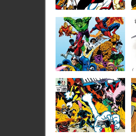
integrantes más queridos de la Patrulla-
X,...
▶
29.07.25
RESEÑAS: SECRET
WARS: MARVEL HÉROES:
INTEGRAL (1984-1985)
Como es bien sabido, la entrada de Jim
Shooter como editor...
▶
22.10.24
RESEÑAS: LA PATRULLA-
X: OMNIGOLD 4: «DESDE
LAS CENIZAS» (1982-
1983)
La anterior entrega de esta recopilación
de la Patrulla-X en tomos...
▶