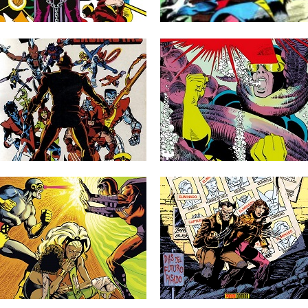
La crónica mutante de Chris Claremont
▶
▶
sigue su curso en éste,...
30.06.25
21.05.25
RESEÑAS: LA PATRULLA-
RESEÑAS: LA PATRULLA-
X Y LOS MICRONAUTAS:
X: OMNIGOLD 5:
COLECCIÓN EXTRA
«DECISIONES» (1983-
SUPERHÉROES (1984)
1985)
A principios de 1984, el éxito de los
Nuevo volumen correspondiente a la
Micronautas, una licencia...
Patrulla-X de Chris Claremont y nuevo...
▶
▶
07.03.24
13.09.23
RESEÑAS: LA PATRULLA-
RESEÑAS: LA PATRULLA-
X: OMNIGOLD 3: «LA
X: OMNIGOLD 2: «DÍAS
PATRULLA-X VS.
DEL FUTURO PASADO»
MAGNETO» (1981-1982)
(1979-1981)
Tras la salida de John Byrne de la
La flamante Patrulla-X plurinacional y
colección, parecía imposible...
multirracial creada por Len Wein y...
▶
▶