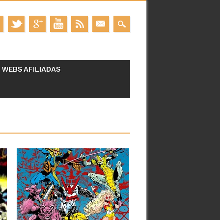
WEBS AFILIADAS
11.12.25
RESEÑAS: LOS
MICRONAUTAS: MARVEL
OMNIBUS: LA ETAPA
MARVEL ORIGINAL 2
(1981-1983)
Dejábamos el primero de estos