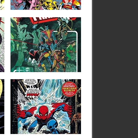
volúmenes dedicados a recopilar las
series...
▶
17.12.24
RESEÑAS: LA PATRULLA-
X: MARVEL GOLD: «DIOS
AMA, EL HOMBRE MATA»
(1983)
La dificultosa convivencia entre mutantes
y hombres corrientes ha sido una...
▶
14.09.22
RESEÑAS: SPIDERMAN:
OMNIGOLD 8:
«ESCARAMUZA BAJO
LAS CALLES» (1975-1978)
El anterior tomo recopilatorio de The
Amazing Spider-Man ponía colofón a...
▶