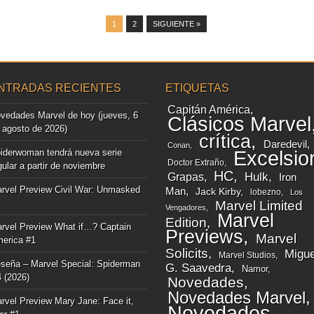
1
2
SIGUIENTE »
NTRADAS RECIENTES
ETIQUETAS
Capitán América
vedades Marvel de hoy (jueves, 6
Clásicos Marvel
 agosto de 2026)
crítica
Daredevil
Conan
iderwoman tendrá nueva serie
Excelsio
Doctor Extraño
gular a partir de noviembre
HC
Grapas
Hulk
Iron
rvel Preview Civil War: Unmasked
Man
Jack Kirby
lobezno
Los
Marvel Limited
Vengadores
Marvel
Edition
rvel Preview What if…? Captain
Previews
Marvel
erica #1
Solicits
Migue
Marvel Studios
seña – Marvel Special: Spiderman
G. Saavedra
Namor
4 (2026)
Novedades
Novedades Marvel
rvel Preview Mary Jane: Face it,
Novedades