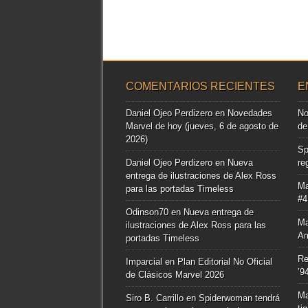
COMENTARIOS RECIENTES
E
Daniel Ojeo Perdizero
en
Novedades
No
Marvel de hoy (jueves, 6 de agosto de
de
2026)
Sp
Daniel Ojeo Perdizero
en
Nueva
re
entrega de ilustraciones de Alex Ross
Ma
para las portadas Timeless
#4
Odinson70
en
Nueva entrega de
Ma
ilustraciones de Alex Ross para las
Am
portadas Timeless
Re
Imparcial
en
Plan Editorial No Oficial
’9
de Clásicos Marvel 2026
Ma
Siro B. Carrillo
en
Spiderwoman tendrá