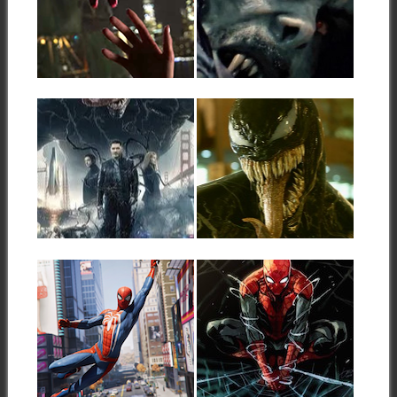
NO WAY HOME
MORBIUS
Esta madrugada se ha
El universo arácnido de Sony
presentado el nuevo tráiler de
sigue creciendo. Tras Venom
la película...
le llega...
▶
▶
30.10.18
12.08.18
VENOM
SONY ACTUALIZA
SU ESTRATEGIA
Cuando finalmente cristalizó el
ALREDEDOR DE
esperado trato entre Marvel
Studios y Sony...
VENENO
Aún faltan varias semanas
para el estreno de Venom, la
▶
▶
nueva...
04.06.18
18.12.14
EL NUEVO
EL «SONY HACK»
VIDEOJUEGO DE
CONTRAATACA
SPIDERMAN YA
CON SPIDERMAN
TIENE TRÁILER EN
La venganza del llamado
CASTELLANO
«Sony Hack» parece no tener
fin. A...
El estreno en las consolas de
▶
▶
Sony se producirá el día...