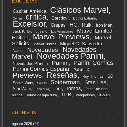
ETIQUETAS
Clásicos Marvel
Capitán América
crítica
Daredevil
Doctor Extraño
Conan
Excelsior
HC
Grapas
Hulk
Iron Man
Marvel Limited
Jack Kirby
lobezno
Los Vengadores
Marvel Previews
Edition
Marvel
Solicits
Miguel G. Saavedra
Marvel Studios
Novedades
Novedades
Namor
Novedades Panini
Marvel
Panini Comics
Panini
Novedades Planeta
Panini Comics España
Patrulla-X
Reseñas
Previews
SD
Roy Thomas
Spiderman
Stan Lee
Secret Wars
Solicits
Tomos
Thor
Star Wars
Tomos de tapa
Tapa dura
TPB
Vengadores
X-Men
blanda
Tomos de tapa dura
ARCHIVOS
agosto 2026
(21)