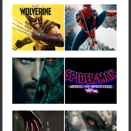
25.09.25
17.12.21
EL JUEGO DE
VOLAR HACIA LAS
LOBEZNO PARA
TINIEBLAS: EL DÍA
PS5 YA ESTÁ
DESPUÉS DE
LISTO PARA 2026
«SPIDER-MAN: NO
WAY HOME» (SIN
Aunque la presentación tuvo
SPOILERS)
lugar hace 4 años, es ahora
▶
▶
cuando...
Llegados al final del acuerdo
inicial de Marvel Studios y
Sony...
05.12.21
05.12.21
SONY PRESENTA
SPIDER-MAN:
UN NUEVO
ACROSS THE
PÓSTER Y LA
UNIVERSE,
ESCENA DE LA
PRIMERAS
PRIMERA
IMÁGENES DE LA
TRANSFORMACIÓ
NUEVA PELÍCULA
▶
▶
N DE MORBIUS
ARÁCNIDA
Sony ha presentado esta
Este frío domingo nos hemos
noche un nuevo póster
despertado con la agradable
internacional de Morbius,...
sorpresa de...
17.11.21
13.01.20
NUEVO TRÁILER
PRIMER TRAILER
DE SPIDER-MAN:
TEASER DE