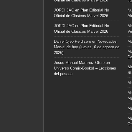
Oficial de Clásicos Marvel 2026
ti
JORDI JAC
en
Plan Editorial No
Nu
Oficial de Clásicos Marvel 2026
Al
JORDI JAC
en
Plan Editorial No
Ma
Oficial de Clásicos Marvel 2026
Ve
Daniel Ojeo Perdizero
en
Novedades
Ma
Marvel de hoy (jueves, 6 de agosto de
Ma
2026)
De
Jesús Manuel Martínez Otero
en
Ma
Universo Comic-Books! – Lecciones
St
del pasado
Ma
Ma
Ma
Ma
Ma
O