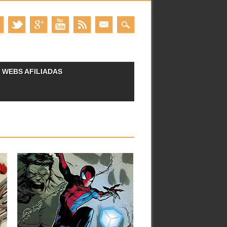
WEBS AFILIADAS
14.06.26
MARVEL PREVIEW
SPIDER-MAN: LONG WAY
HOME #1
A continuación puedes ver la portada y
las primeras páginas del...