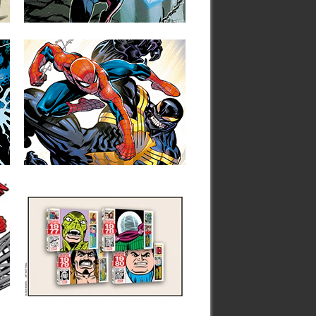
▶
28.02.26
MARVEL PREVIEWS
AMAZING SPIDER-MAN
#23
A continuación puedes ver las primeras
páginas del comic-book Amazing Spider-
Man #23,...
▶
01.10.25
CLOVER PRESS
RECUPERA LAS TIRAS
DE PRENSA DE
SPIDERMAN DE LEE Y
ROMITA
La editorial Clover Press ha presentado
un nuevo proyecto de financiación...
▶