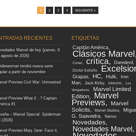
1
2
3
4
SIGUIENTE »
NTRADAS RECIENTES
ETIQUETAS
Capitán América
vedades Marvel de hoy (jueves, 6
Clásicos Marvel
 agosto de 2026)
crítica
Daredevil
Conan
iderwoman tendrá nueva serie
Excelsio
Doctor Extraño
gular a partir de noviembre
HC
Grapas
Hulk
Iron
rvel Preview Civil War: Unmasked
Man
Jack Kirby
lobezno
Los
Marvel Limited
Vengadores
Marvel
Edition
rvel Preview What if…? Captain
Previews
Marvel
erica #1
Solicits
Migue
Marvel Studios
seña – Marvel Special: Spiderman
G. Saavedra
Namor
4 (2026)
Novedades
Novedades Marvel
rvel Preview Mary Jane: Face it,
Novedades