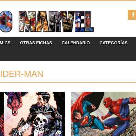
ÓMICS
OTRAS FICHAS
CALENDARIO
CATEGORÍAS
IDER-MAN
14.07.26
17.06.26
MARVEL PREVIEW
RESEÑA: SUPERMAN /
PUNISHER VS. SPIDER-
SPIDER-MAN (2026)
MAN #1
Hace poco, os traje la reseña del
crossover clásico de 1976...
A continuación puedes ver la portada y
las primeras páginas del...