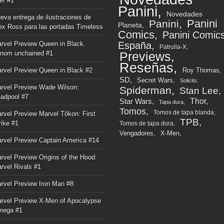
ger #1
Panini
Novedades
eva entrega de ilustraciones de
Panini
Panini
Planeta
ex Ross para las portadas Timeless
Comics
Panini Comic
rvel Preview Queen in Black.
España
Patrulla-X
nom unchained #1
Previews
Reseñas
rvel Preview Queen in Black #2
Roy Thomas
SD
Secret Wars
Solicits
rvel Preview Wade Wilson:
Spiderman
Stan Lee
adpool #7
Thor
Star Wars
Tapa dura
Tomos
Tomos de tapa blanda
rvel Preview Marvel Tôkon: First
TPB
rike #1
Tomos de tapa dura
Vengadores
X-Men
rvel Preview Captain America #14
rvel Preview Origins of the Hood:
rvel Rivals #1
rvel Preview Iron Man #8
rvel Preview X-Men of Apocalypse
mega #1