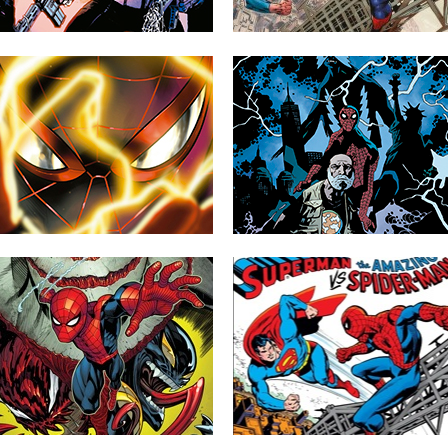
▶
▶
02.05.26
08.03.26
MARVEL PREVIEW
MARVEL PREVIEWS
ASTONISHING MILES
SPIDER-MAN: MEALS TO
MORALES: SPIDER-MAN
ASTONISH #1
#1
A continuación puedes ver las primeras
páginas del comic-book Spider-Man:
A continuación puedes ver la portada y
Meals...
las primeras páginas del...
▶
▶
10.10.25
02.10.25
UNA ESPIRAL DE
SPIDERMAN Y
MUERTE AMENAZA A
SUPERMAN
SPIDERMAN, VENENO Y
PROTAGONIZARÁN EL
MATANZA
CRUCE MARVEL/DC DE
2026
Ayer se presentó en la convención de
cómic de Nueva York...
Hoy se ha puesto a la venta el primer
cruce entres...
▶
▶