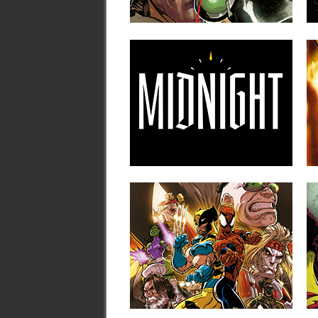
▶
11.05.26
MIDNIGHT, EL
TERRORÍFICO NUEVO
UNIVERSO MARVEL
Midnight será la nueva línea editorial de
Marvel que veremos en...
▶
22.02.26
MARVEL PREVIEWS
SPIDER-MAN &
WOLVERINE #10
A continuación puedes ver las primeras
páginas del comic-book Spider-Man &...
▶