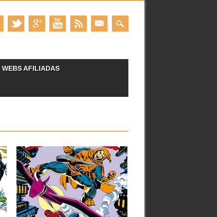
WEBS AFILIADAS
17.09.24
RESEÑAS: PETER
6
PARKER, EL
ESPECTACULAR
SPIDERMAN: MARVEL
HÉROES 1: «NOCHES DE
NUEVA YORK» (1982-