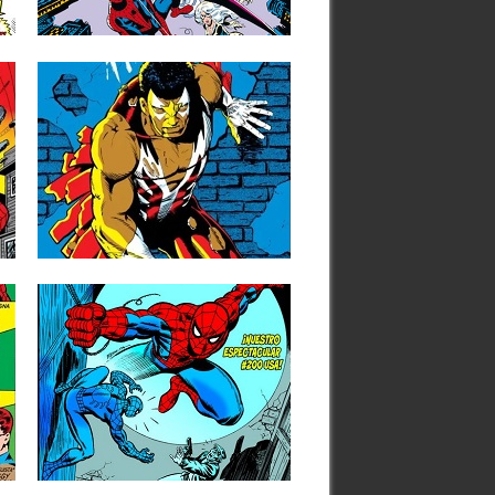
1984)
▶
Siguiendo con esta particular serie de
reseñas de la historia del...
21.11.23
RESEÑAS: EL HALCÓN:
100% MARVEL HC:
«GANADORES Y
PERDEDORES» (1979-
1984)
Desde su creación en la colección del
Capitán América a finales...
▶
04.05.23
RESEÑAS: SPIDERMAN:
1
OMNIGOLD 9: EL
REGRESO DEL LADRÓN
(1978-1980)
Vamos con un nuevo tomo entre los
dedicados a recopilar la...
▶