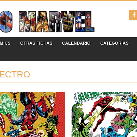
ÓMICS
OTRAS FICHAS
CALENDARIO
CATEGORÍAS
LECTRO
04.03.25
13.02.25
RESEÑAS: LOS
RESEÑAS: BIBLIOTECA
VENGADORES: MARVEL
MARVEL 79: DAREDEVIL 
GOLD: «¡YO QUIERO SER
(1967)
UN VENGADOR!» (1983-
Aviso de posibles spoilers si nunca has
1984)
leído estos cómics. La...
Segunda entrega de la serie de tomos