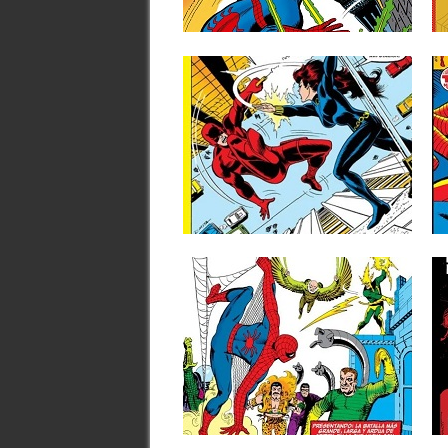
leído estos cómics. Iniciamos...
▶
07.05.24
RESEÑAS: DAREDEVIL:
OMNIGOLD 4: «UNA
MUJER LLAMADA…
VIUDA NEGRA» (1971-
1973)
Vamos allá con el cuarto tomo
recopilatorio de la colección del...
▶
13.07.23
RESEÑAS: BIBLIOTECA
MARVEL 22: EL
ASOMBROSO
SPIDERMAN 4 (1964-1965)
Aviso de posibles spoilers si nunca has
leído estos cómics. Vamos...
▶