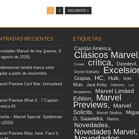
1
2
SIGUIENTE »
NTRADAS RECIENTES
ETIQUETAS
Capitán América
vedades Marvel de hoy (jueves, 6
Clásicos Marvel
 agosto de 2026)
crítica
Daredevil
Conan
iderwoman tendrá nueva serie
Excelsio
Doctor Extraño
gular a partir de noviembre
HC
Grapas
Hulk
Iron
rvel Preview Civil War: Unmasked
Man
Jack Kirby
lobezno
Los
Marvel Limited
Vengadores
Marvel
Edition
rvel Preview What if…? Captain
Previews
Marvel
erica #1
Solicits
Migue
Marvel Studios
seña – Marvel Special: Spiderman
G. Saavedra
Namor
4 (2026)
Novedades
Novedades Marvel
rvel Preview Mary Jane: Face it,
Novedades