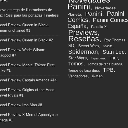
ger #1
Panini
Novedades
eva entrega de ilustraciones de
Panini
Panini
Planeta
ex Ross para las portadas Timeless
Comics
Panini Comic
rvel Preview Queen in Black.
España
Patrulla-X
nom unchained #1
Previews
Reseñas
rvel Preview Queen in Black #2
Roy Thomas
SD
Secret Wars
Solicits
rvel Preview Wade Wilson:
Spiderman
Stan Lee
adpool #7
Thor
Star Wars
Tapa dura
Tomos
Tomos de tapa blanda
rvel Preview Marvel Tôkon: First
TPB
rike #1
Tomos de tapa dura
Vengadores
X-Men
rvel Preview Captain America #14
rvel Preview Origins of the Hood:
rvel Rivals #1
rvel Preview Iron Man #8
rvel Preview X-Men of Apocalypse
mega #1