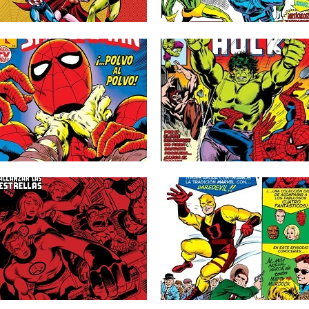
que recopilan la etapa...
▶
▶
04.04.24
16.01.24
RESEÑAS: PETER
RESEÑAS: MARVEL
PARKER, EL
TEAM-UP: OMNIGOLD 3:
ESPECTACULAR
«¡PESADILLA EN NUEVO
SPIDERMAN: OMNIGOLD
MÉXICO!» (1976-1977)
2: «¡… POLVO AL POLVO!»
Tercer tomo recopilatorio de la colección
(1978-1980)
con héroe invitado por excelencia,...
Segundo volumen recopilatorio del tercer
▶
▶
título protagonizado por el superhéroe
más...
06.07.23
08.06.23
RESEÑAS: LOS CUATRO
RESEÑAS: BIBLIOTECA
FANTÁSTICOS:
MARVEL 18: DAREDEVIL 
OMNIGOLD 10:
(1964-1965)
«ALCANZAR LAS
Aviso de posibles spoilers si nunca has
ESTRELLAS» (1979-1981)
leído estos cómics. La...
En el anterior tomo recopilatorio
correspondiente a la colección clásica
de...
▶
▶